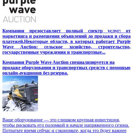
Компания предоставляет полный спектр услуг: от
маркетинга и размещения объявлений до продажи и сбора
платежей.Некоторые области, в которых работает Purple
Wave Auction: сельское хозяйство, строительство,
государственные учреждения и транспортные...
Компания Purple Wave Auction специализируется на
продаже оборудования и транспортных средств с помощью
онлайн-аукционов без резерва.
Ваше оборудование — это слишком крупная инвестиция,
чтобы рисковать его поломкой в начале напряженного сезона.
Потратьте время сейчас и сэкономьте, когда это будет важнее