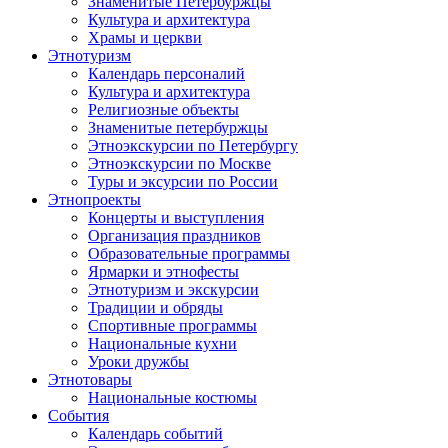
Знаменитые Петербуржцы
Культура и архитектура
Храмы и церкви
Этнотуризм
Календарь персоналий
Культура и архитектура
Религиозные объекты
Знаменитые петербуржцы
Этноэкскурсии по Петербургу
Этноэкскурсии по Москве
Туры и эксурсии по России
Этнопроекты
Концерты и выступления
Организация праздников
Образовательные программы
Ярмарки и этнофесты
Этнотуризм и экскурсии
Традиции и обряды
Спортивные программы
Национальные кухни
Уроки дружбы
Этнотовары
Национальные костюмы
События
Календарь событий