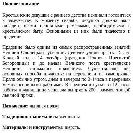
Полное описание
Крестьянские девушки с раннего детства начинали готовиться
к замужеству. К моменту свадьбы девушка должна была
овладеть всеми основными ремёслами, необходимыми в
крестьянском быту. Основными из них были ткачество и
прядение.
Прядение было одним из самых распространённых занятий
женщин Олонецкой губернии. Девочек учили прясть с 5 лет.
Каждый год с 14 октября (праздник Покрова Пресвятой
Богородицы) и до начала Великого поста крестьянские
женщины занимались прядением. Существовало два
основных способа прядения: на веретене и на самопрялке.
Пряли обычно утром, днём и вечером по 3-4 часа в перерывах
между основными работами. В среднем в сутки за 12 часов
работы прядильщица успевала выпрясть 200 граммов тонкой
льняной пряжи.
Назначение:
льняная пряжа
Традиционно занимались:
женщины
Материалы и инструменты:
шерсть.