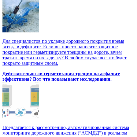
Для специалистов по укладке дорожного покрытия время
всегда в дефиците. Если вы просто наносите защитное
покрытие или герметизируете трещины на дороге, зачем
тратить время на их заделку? В любом случае все это будет
покрыто защитным слоем.
Действительно ли герметизация трещин на асфальте
эффективна? Вот что показывают исследования.
Предлагается к рассмотрению, автоматизированная система
мониторинга дорожного движения (“АСМДД”) в реальном