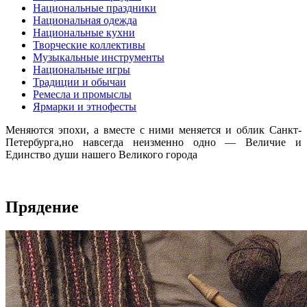
Национальные праздники
Национальная одежда
Национальные кухни
Творческие коллективы
Музыкальные инструменты
Национальные игры
Традиции и обычаи
Ремесла и промыслы
Ярмарки и этнофесты
Меняются эпохи, а вместе с ними меняется и облик Санкт-
Петербурга,но навсегда неизменно одно — Величие и
Единство души нашего Великого города
Прядение