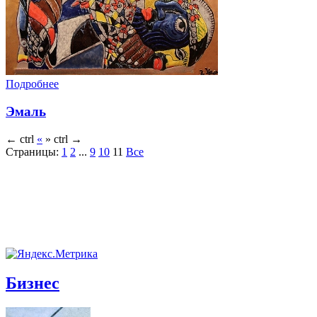
Подробнее
Эмаль
←
ctrl
«
»
ctrl
→
Страницы:
1
2
...
9
10
11
Все
Бизнес