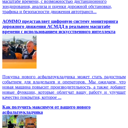
масштабе времени, с возможностью дистанционного
зондирования, анализа и оценки дорожной обстановки,
трафика и безопасности движения автотрансп...
АОММО представляет цифровую cистему мониторинга
дорожного движения АСМДД в реальном масштабе
времени с использованием искусственного интеллекта
Покупка нового асфальтоукладчика может стать радостным
событием для владельцев и операторов. Мы ожидаем, что
новая машина повысит производительность, а также добавит
новые функции, которые облегчат вашу работу и улучшат
качество покрытия, которое ...
Как получить максимум от вашего нового
асфальтоукладчика