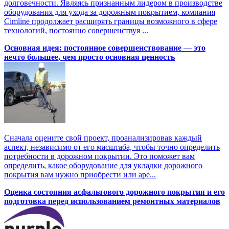
долговечности. Являясь признанным лидером в производстве
оборудования для ухода за дорожным покрытием, компания
Cimline продолжает расширять границы возможного в сфере
технологий, постоянно совершенствуя ...
Основная идея: постоянное совершенствование — это
нечто большее, чем просто основная ценность
Сначала оцените свой проект, проанализировав каждый
аспект, независимо от его масштаба, чтобы точно определить
потребности в дорожном покрытии. Это поможет вам
определить, какое оборудование для укладки дорожного
покрытия вам нужно приобрести или аре...
Оценка состояния асфальтового дорожного покрытия и его
подготовка перед использованием ремонтных материалов