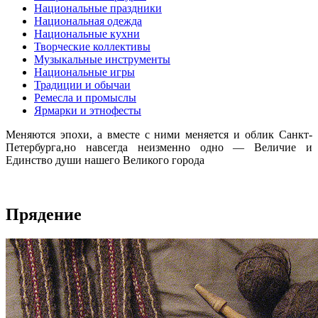
Национальные праздники
Национальная одежда
Национальные кухни
Творческие коллективы
Музыкальные инструменты
Национальные игры
Традиции и обычаи
Ремесла и промыслы
Ярмарки и этнофесты
Меняются эпохи, а вместе с ними меняется и облик Санкт-
Петербурга,но навсегда неизменно одно — Величие и
Единство души нашего Великого города
Прядение