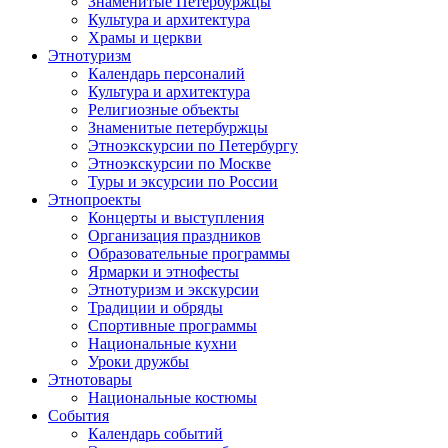
Знаменитые Петербуржцы
Культура и архитектура
Храмы и церкви
Этнотуризм
Календарь персоналий
Культура и архитектура
Религиозные объекты
Знаменитые петербуржцы
Этноэкскурсии по Петербургу
Этноэкскурсии по Москве
Туры и эксурсии по России
Этнопроекты
Концерты и выступления
Организация праздников
Образовательные программы
Ярмарки и этнофесты
Этнотуризм и экскурсии
Традиции и обряды
Спортивные программы
Национальные кухни
Уроки дружбы
Этнотовары
Национальные костюмы
События
Календарь событий