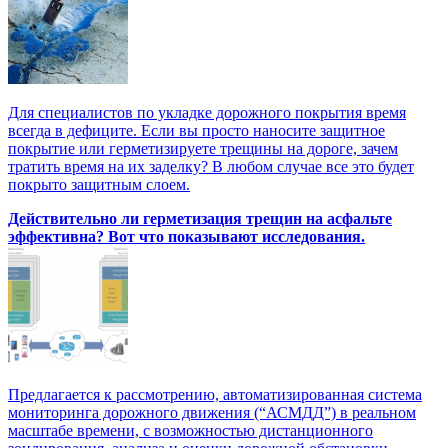
Для специалистов по укладке дорожного покрытия время
всегда в дефиците. Если вы просто наносите защитное
покрытие или герметизируете трещины на дороге, зачем
тратить время на их заделку? В любом случае все это будет
покрыто защитным слоем.
Действительно ли герметизация трещин на асфальте
эффективна? Вот что показывают исследования.
Предлагается к рассмотрению, автоматизированная система
мониторинга дорожного движения (“АСМДД”) в реальном
масштабе времени, с возможностью дистанционного