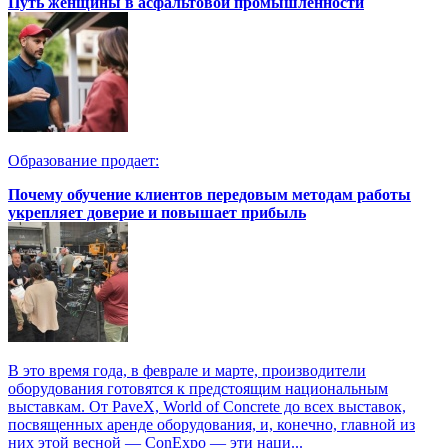
Путь женщины в асфальтовой промышленности
Образование продает:
Почему обучение клиентов передовым методам работы
укрепляет доверие и повышает прибыль
В это время года, в феврале и марте, производители
оборудования готовятся к предстоящим национальным
выставкам. От PaveX, World of Concrete до всех выставок,
посвященных аренде оборудования, и, конечно, главной из
них этой весной — ConExpo — эти наци...