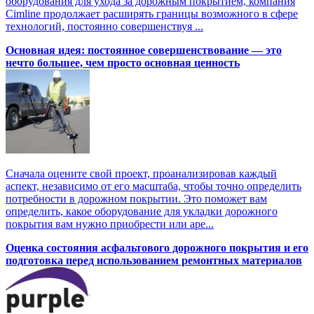
оборудования для ухода за дорожным покрытием, компания
Cimline продолжает расширять границы возможного в сфере
технологий, постоянно совершенствуя ...
Основная идея: постоянное совершенствование — это
нечто большее, чем просто основная ценность
Сначала оцените свой проект, проанализировав каждый
аспект, независимо от его масштаба, чтобы точно определить
потребности в дорожном покрытии. Это поможет вам
определить, какое оборудование для укладки дорожного
покрытия вам нужно приобрести или аре...
Оценка состояния асфальтового дорожного покрытия и его
подготовка перед использованием ремонтных материалов