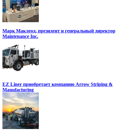
Марк Маклеод, президент и генеральный директор
Maintenance Inc.
EZ Liner приобретает компанию Arrow Striping &
Manufacturing