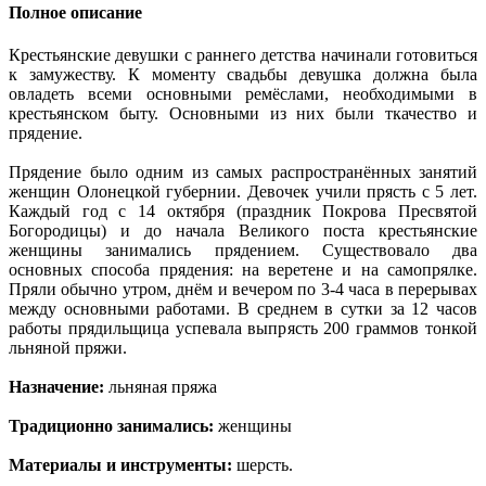
Полное описание
Крестьянские девушки с раннего детства начинали готовиться
к замужеству. К моменту свадьбы девушка должна была
овладеть всеми основными ремёслами, необходимыми в
крестьянском быту. Основными из них были ткачество и
прядение.
Прядение было одним из самых распространённых занятий
женщин Олонецкой губернии. Девочек учили прясть с 5 лет.
Каждый год с 14 октября (праздник Покрова Пресвятой
Богородицы) и до начала Великого поста крестьянские
женщины занимались прядением. Существовало два
основных способа прядения: на веретене и на самопрялке.
Пряли обычно утром, днём и вечером по 3-4 часа в перерывах
между основными работами. В среднем в сутки за 12 часов
работы прядильщица успевала выпрясть 200 граммов тонкой
льняной пряжи.
Назначение:
льняная пряжа
Традиционно занимались:
женщины
Материалы и инструменты:
шерсть.