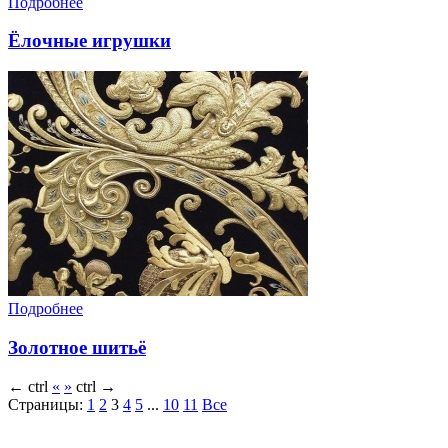
Подробнее
Ёлочные игрушки
Подробнее
Золотное шитьё
←
ctrl
«
»
ctrl
→
Страницы:
1
2
3
4
5
...
10
11
Все