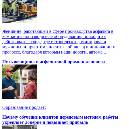
Женщине, работающей в сфере производства асфальта в
компании-производителе оборудования, приходится
действовать в среде, где исторически доминировали
мужчины, и при этом вносить свой вклад в инновации и
прогресс, благодаря которым наши дороги, автома...
Путь женщины в асфальтовой промышленности
Образование продает:
Почему обучение клиентов передовым методам работы
укрепляет доверие и повышает прибыль