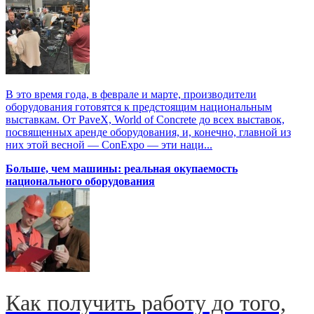
В это время года, в феврале и марте, производители
оборудования готовятся к предстоящим национальным
выставкам. От PaveX, World of Concrete до всех выставок,
посвященных аренде оборудования, и, конечно, главной из
них этой весной — ConExpo — эти наци...
Больше, чем машины: реальная окупаемость
национального оборудования
Как получить работу до того,