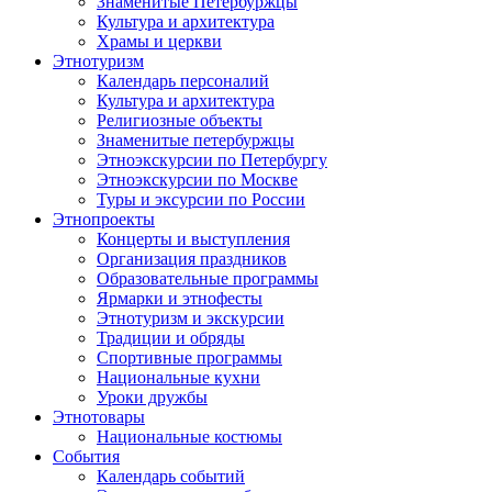
Знаменитые Петербуржцы
Культура и архитектура
Храмы и церкви
Этнотуризм
Календарь персоналий
Культура и архитектура
Религиозные объекты
Знаменитые петербуржцы
Этноэкскурсии по Петербургу
Этноэкскурсии по Москве
Туры и эксурсии по России
Этнопроекты
Концерты и выступления
Организация праздников
Образовательные программы
Ярмарки и этнофесты
Этнотуризм и экскурсии
Традиции и обряды
Спортивные программы
Национальные кухни
Уроки дружбы
Этнотовары
Национальные костюмы
События
Календарь событий