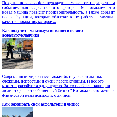
Покупка нового асфальтоукладчика может стать радостным
событием для владельцев и операторов. Мы ожидаем, что
новая машина повысит производительность, а также добавит
новые функции, которые облегчат вашу работу и улучшат
качество покрытия, которое ...
Как получить максимум от вашего нового
асфальтоукладчика
Современный мир бизнеса может быть увлекательным,
сложным, непростым и очень перспективным. И все это
может произойти за одну неделю. Зачем вообще в наши дни
люди открывают собственный бизнес? Возможно, это мечта о
финансовой независимости, о личной ...
Как развивать свой асфальтовый бизнес