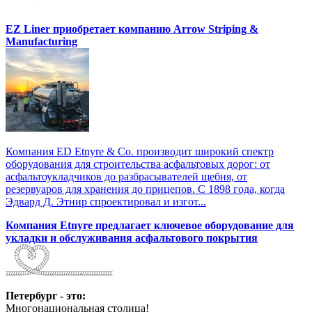
EZ Liner приобретает компанию Arrow Striping &
Manufacturing
Компания ED Etnyre & Co. производит широкий спектр
оборудования для строительства асфальтовых дорог: от
асфальтоукладчиков до разбрасывателей щебня, от
резервуаров для хранения до прицепов. С 1898 года, когда
Эдвард Д. Этнир спроектировал и изгот...
Компания Etnyre предлагает ключевое оборудование для
укладки и обслуживания асфальтового покрытия
Петербург - это:
Многонациональная столица!