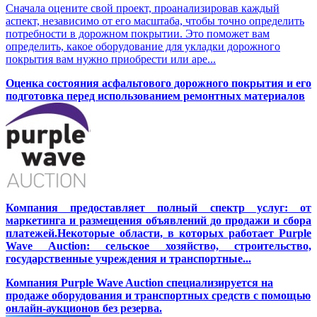
Сначала оцените свой проект, проанализировав каждый
аспект, независимо от его масштаба, чтобы точно определить
потребности в дорожном покрытии. Это поможет вам
определить, какое оборудование для укладки дорожного
покрытия вам нужно приобрести или аре...
Оценка состояния асфальтового дорожного покрытия и его
подготовка перед использованием ремонтных материалов
Компания предоставляет полный спектр услуг: от
маркетинга и размещения объявлений до продажи и сбора
платежей.Некоторые области, в которых работает Purple
Wave Auction: сельское хозяйство, строительство,
государственные учреждения и транспортные...
Компания Purple Wave Auction специализируется на
продаже оборудования и транспортных средств с помощью
онлайн-аукционов без резерва.