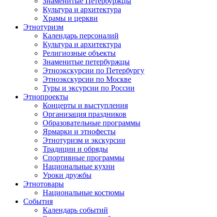
Знаменитые Петербуржцы
Культура и архитектура
Храмы и церкви
Этнотуризм
Календарь персоналий
Культура и архитектура
Религиозные объекты
Знаменитые петербуржцы
Этноэкскурсии по Петербургу
Этноэкскурсии по Москве
Туры и эксурсии по России
Этнопроекты
Концерты и выступления
Организация праздников
Образовательные программы
Ярмарки и этнофесты
Этнотуризм и экскурсии
Традиции и обряды
Спортивные программы
Национальные кухни
Уроки дружбы
Этнотовары
Национальные костюмы
События
Календарь событий