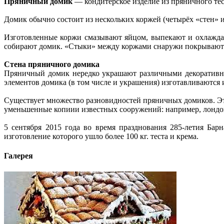
Пряничный домик
— кондитерское изделие из пряничного тес
Домик обычно состоит из нескольких коржей (четырёх «стен» 
Изготовленные коржи смазывают яйцом, выпекают и охлаждаю
собирают домик. «Стыки» между коржами снаружи покрывают 
Стена пряничного домика
Пряничный домик нередко украшают различными декоративными
элементов домика (в том числе и украшения) изготавливаются 
Существует множество разновидностей пряничных домиков. Это
уменьшенные копиии известных сооружений: например, лондо
5 сентября 2015 года во время празднования 285-летия Ба
изготовление которого ушло более 100 кг. теста и крема.
Галерея