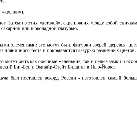
та.
и «крыши»).
т. Затем из этих «деталей», скрепляя их между собой спичкам
сахарной или шоколадной глазурью.
 элементами: это могут быть фигурки зверей, деревья, цвето
из пряничного теста и покрываются глазурью различных цветов.
 могут быть как обычные маленькие, так и целые замки и особ
нский Биг-Бен и Эмпайр-Стейт Билдинг в Нью-Йорке.
рнаула был поставлен рекорд России - изготовлен самый бол