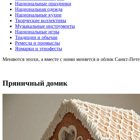
Национальные праздники
Национальная одежда
Национальные кухни
Творческие коллективы
Музыкальные инструменты
Национальные игры
Традиции и обычаи
Ремесла и промыслы
Ярмарки и этнофесты
Меняются эпохи, а вместе с ними меняется и облик Санкт-Пет
Пряничный домик