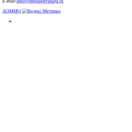
E-mail:
info@ethnopetersburg.ru
АОММО