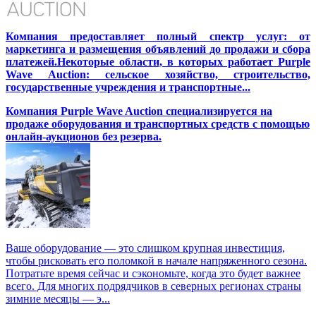
Компания предоставляет полный спектр услуг: от
маркетинга и размещения объявлений до продажи и сбора
платежей.Некоторые области, в которых работает Purple
Wave Auction: сельское хозяйство, строительство,
государственные учреждения и транспортные...
Компания Purple Wave Auction специализируется на
продаже оборудования и транспортных средств с помощью
онлайн-аукционов без резерва.
Ваше оборудование — это слишком крупная инвестиция,
чтобы рисковать его поломкой в начале напряженного сезона.
Потратьте время сейчас и сэкономьте, когда это будет важнее
всего. Для многих подрядчиков в северных регионах страны
зимние месяцы — э...