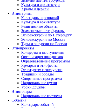
Знаменитые Петербуржцы
Культура и архитектура
Храмы и церкви
Этнотуризм
Календарь персоналий
Культура и архитектура
Религиозные объекты
Знаменитые петербуржцы
Этноэкскурсии по Петербургу
Этноэкскурсии по Москве
Туры и эксурсии по России
Этнопроекты
Концерты и выступления
Организация праздников
Образовательные программы
Ярмарки и этнофесты
Этнотуризм и экскурсии
Традиции и обряды
Спортивные программы
Национальные кухни
Уроки дружбы
Этнотовары
Национальные костюмы
События
Календарь событий