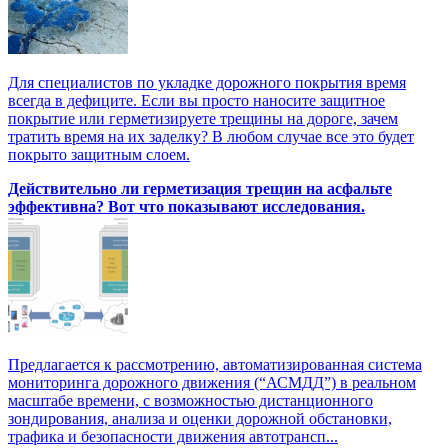
Для специалистов по укладке дорожного покрытия время
всегда в дефиците. Если вы просто наносите защитное
покрытие или герметизируете трещины на дороге, зачем
тратить время на их заделку? В любом случае все это будет
покрыто защитным слоем.
Действительно ли герметизация трещин на асфальте
эффективна? Вот что показывают исследования.
Предлагается к рассмотрению, автоматизированная система
мониторинга дорожного движения (“АСМДД”) в реальном
масштабе времени, с возможностью дистанционного
зондирования, анализа и оценки дорожной обстановки,
трафика и безопасности движения автотрансп...