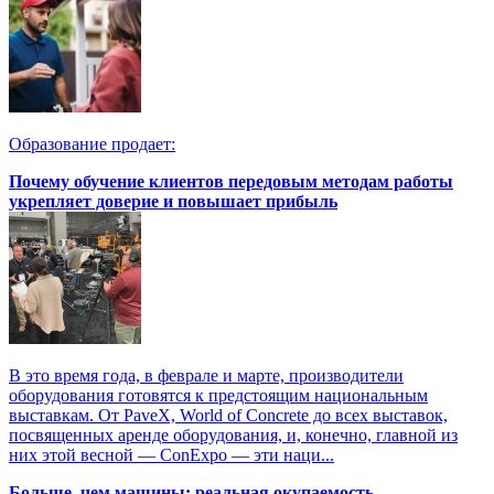
Образование продает:
Почему обучение клиентов передовым методам работы
укрепляет доверие и повышает прибыль
В это время года, в феврале и марте, производители
оборудования готовятся к предстоящим национальным
выставкам. От PaveX, World of Concrete до всех выставок,
посвященных аренде оборудования, и, конечно, главной из
них этой весной — ConExpo — эти наци...
Больше, чем машины: реальная окупаемость