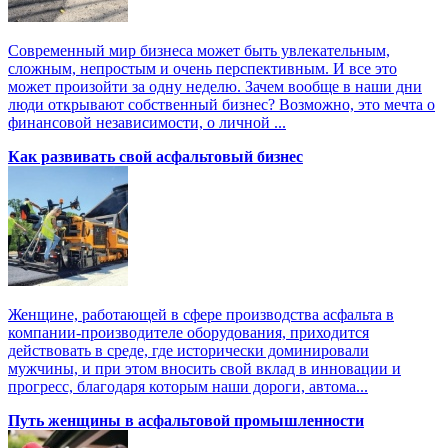
Современный мир бизнеса может быть увлекательным,
сложным, непростым и очень перспективным. И все это
может произойти за одну неделю. Зачем вообще в наши дни
люди открывают собственный бизнес? Возможно, это мечта о
финансовой независимости, о личной ...
Как развивать свой асфальтовый бизнес
Женщине, работающей в сфере производства асфальта в
компании-производителе оборудования, приходится
действовать в среде, где исторически доминировали
мужчины, и при этом вносить свой вклад в инновации и
прогресс, благодаря которым наши дороги, автома...
Путь женщины в асфальтовой промышленности