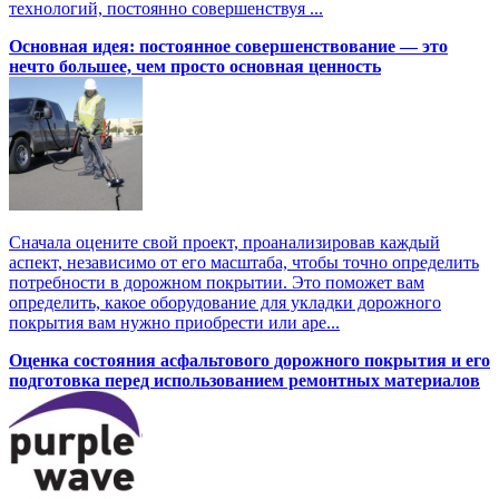
технологий, постоянно совершенствуя ...
Основная идея: постоянное совершенствование — это
нечто большее, чем просто основная ценность
Сначала оцените свой проект, проанализировав каждый
аспект, независимо от его масштаба, чтобы точно определить
потребности в дорожном покрытии. Это поможет вам
определить, какое оборудование для укладки дорожного
покрытия вам нужно приобрести или аре...
Оценка состояния асфальтового дорожного покрытия и его
подготовка перед использованием ремонтных материалов