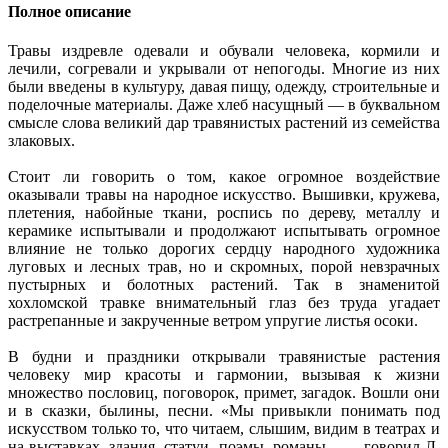
Полное описание
Травы издревле одевали и обували человека, кормили и
лечили, согревали и укрывали от непогоды. Многие из них
были введены в культуру, давая пищу, одежду, строительные и
поделочные материалы. Даже хлеб насущный — в буквальном
смысле слова великий дар травянистых растений из семейства
злаковых.
Стоит ли говорить о том, какое огромное воздействие
оказывали травы на народное искусство. Вышивки, кружева,
плетения, набойные ткани, роспись по дереву, металлу и
керамике испытывали и продолжают испытывать огромное
влияние не только дорогих сердцу народного художника
луговых и лесных трав, но и скромных, порой невзрачных
пустырных и болотных растений. Так в знаменитой
хохломской травке внимательный глаз без труда угадает
растрепанные и закрученные ветром упругие листья осоки.
В будни и праздники открывали травянистые растения
человеку мир красоты и гармонии, вызывая к жизни
множество пословиц, поговорок, примет, загадок. Вошли они
и в сказки, былины, песни. «Мы привыкли понимать под
искусством только то, что читаем, слышим, видим в театрах и
на выставках, здания, статуи, поэмы, романы... — говорил Л.