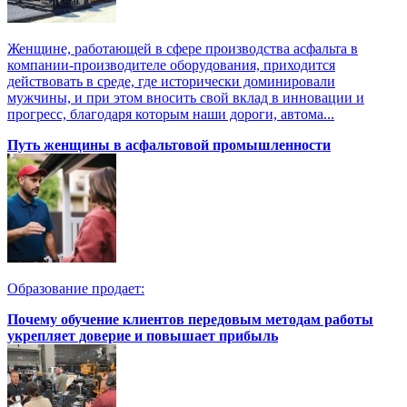
Женщине, работающей в сфере производства асфальта в
компании-производителе оборудования, приходится
действовать в среде, где исторически доминировали
мужчины, и при этом вносить свой вклад в инновации и
прогресс, благодаря которым наши дороги, автома...
Путь женщины в асфальтовой промышленности
Образование продает:
Почему обучение клиентов передовым методам работы
укрепляет доверие и повышает прибыль