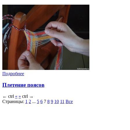
Подробнее
Плетение поясов
←
ctrl
«
»
ctrl
→
Страницы:
1
2
...
5
6
7
8
9
10
11
Все