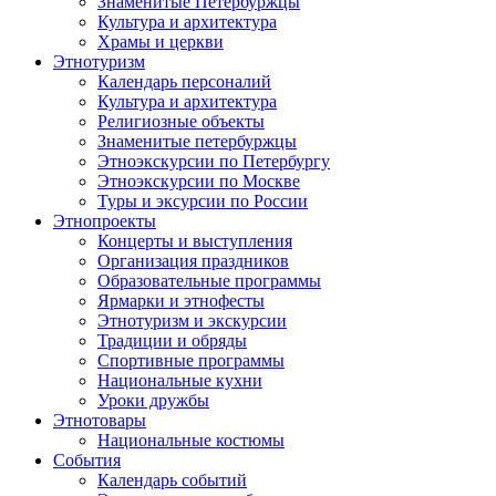
Знаменитые Петербуржцы
Культура и архитектура
Храмы и церкви
Этнотуризм
Календарь персоналий
Культура и архитектура
Религиозные объекты
Знаменитые петербуржцы
Этноэкскурсии по Петербургу
Этноэкскурсии по Москве
Туры и эксурсии по России
Этнопроекты
Концерты и выступления
Организация праздников
Образовательные программы
Ярмарки и этнофесты
Этнотуризм и экскурсии
Традиции и обряды
Спортивные программы
Национальные кухни
Уроки дружбы
Этнотовары
Национальные костюмы
События
Календарь событий