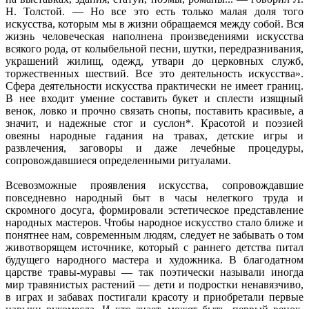
Н. Толстой. — Но все это есть только малая доля того
искусства, которым мы в жизни обращаемся между собой. Вся
жизнь человеческая наполнена произведениями искусства
всякого рода, от колыбельной песни, шутки, передразнивания,
украшений жилищ, одежд, утвари до церковных служб,
торжественных шествий. Все это деятельность искусства».
Сфера деятельности искусства практически не имеет границ.
В нее входит умение составить букет и сплести изящный
венок, ловко и прочно связать снопы, поставить красивые, а
значит, и надежные стог и суслон*. Красотой и поэзией
овеяны народные гадания на травах, детские игры и
развлечения, заговоры и даже лечебные процедуры,
сопровождавшиеся определенными ритуалами.
Всевозможные проявления искусства, сопровождавшие
повседневно народный быт в часы нелегкого труда и
скромного досуга, формировали эстетическое представление
народных мастеров. Чтобы народное искусство стало ближе и
понятнее нам, современным людям, следует не забывать о том
животворящем источнике, который с раннего детства питал
будущего народного мастера и художника. В благодатном
царстве травы-муравы — так поэтически называли иногда
мир травянистых растений — дети и подростки ненавязчиво,
в играх и забавах постигали красоту и приобретали первые