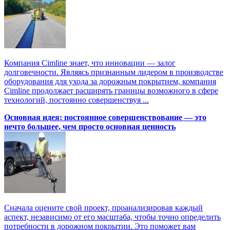
Компания Cimline знает, что инновации — залог
долговечности. Являясь признанным лидером в производстве
оборудования для ухода за дорожным покрытием, компания
Cimline продолжает расширять границы возможного в сфере
технологий, постоянно совершенствуя ...
Основная идея: постоянное совершенствование — это
нечто большее, чем просто основная ценность
Сначала оцените свой проект, проанализировав каждый
аспект, независимо от его масштаба, чтобы точно определить
потребности в дорожном покрытии. Это поможет вам