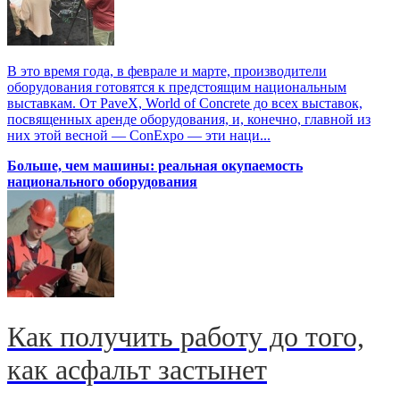
В это время года, в феврале и марте, производители
оборудования готовятся к предстоящим национальным
выставкам. От PaveX, World of Concrete до всех выставок,
посвященных аренде оборудования, и, конечно, главной из
них этой весной — ConExpo — эти наци...
Больше, чем машины: реальная окупаемость
национального оборудования
Как получить работу до того,
как асфальт застынет