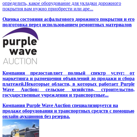
определить, какое оборудование для укладки дорожного
покрытия вам нужно приобрести или аре...
Оценка состояния асфальтового дорожного покрытия и его
подготовка перед использованием ремонтных материалов
Компания предоставляет полный спектр услуг: от
маркетинга и размещения объявлений до продажи и сбора
платежей.Некоторые области, в которых работает Purple
Wave Auction: сельское хозяйство, строительство,
государственные учреждения и транспортные...
Компания Purple Wave Auction специализируется на
продаже оборудования и транспортных средств с помощью
онлайн-аукционов без резерва.