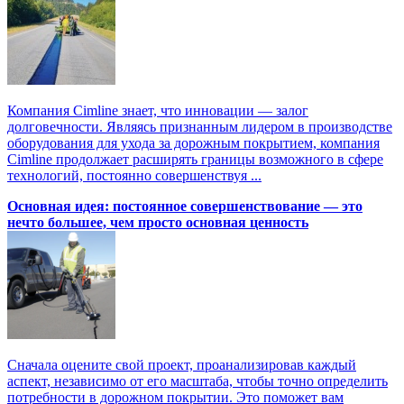
Компания Cimline знает, что инновации — залог
долговечности. Являясь признанным лидером в производстве
оборудования для ухода за дорожным покрытием, компания
Cimline продолжает расширять границы возможного в сфере
технологий, постоянно совершенствуя ...
Основная идея: постоянное совершенствование — это
нечто большее, чем просто основная ценность
Сначала оцените свой проект, проанализировав каждый
аспект, независимо от его масштаба, чтобы точно определить
потребности в дорожном покрытии. Это поможет вам