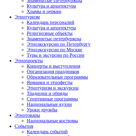
Знаменитые Петербуржцы
Культура и архитектура
Храмы и церкви
Этнотуризм
Календарь персоналий
Культура и архитектура
Религиозные объекты
Знаменитые петербуржцы
Этноэкскурсии по Петербургу
Этноэкскурсии по Москве
Туры и эксурсии по России
Этнопроекты
Концерты и выступления
Организация праздников
Образовательные программы
Ярмарки и этнофесты
Этнотуризм и экскурсии
Традиции и обряды
Спортивные программы
Национальные кухни
Уроки дружбы
Этнотовары
Национальные костюмы
События
Календарь событий