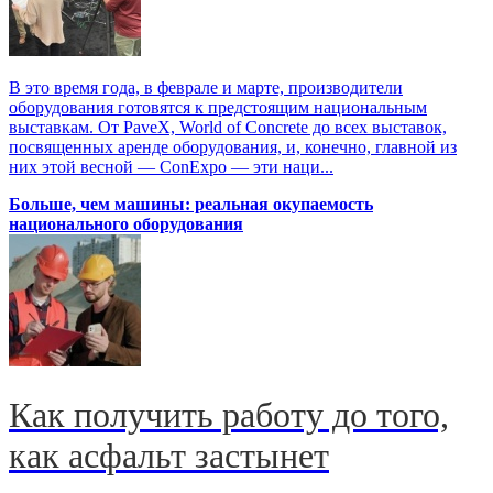
В это время года, в феврале и марте, производители
оборудования готовятся к предстоящим национальным
выставкам. От PaveX, World of Concrete до всех выставок,
посвященных аренде оборудования, и, конечно, главной из
них этой весной — ConExpo — эти наци...
Больше, чем машины: реальная окупаемость
национального оборудования
Как получить работу до того,
как асфальт застынет