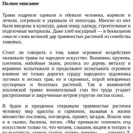
Полное описание
Травы издревле одевали и обували человека, кормили и
лечили, согревали и укрывали от непогоды. Многие из них
были введены в культуру, давая пищу, одежду, строительные и
поделочные материалы. Даже хлеб насущный — в буквальном
смысле слова великий дар травянистых растений из семейства
злаковых.
Стоит ли говорить о том, какое огромное воздействие
оказывали травы на народное искусство. Вышивки, кружева,
плетения, набойные ткани, роспись по дереву, металлу и
керамике испытывали и продолжают испытывать огромное
влияние не только дорогих сердцу народного художника
луговых и лесных трав, но и скромных, порой невзрачных
пустырных и болотных растений. Так в знаменитой
хохломской травке внимательный глаз без труда угадает
растрепанные и закрученные ветром упругие листья осоки.
В будни и праздники открывали травянистые растения
человеку мир красоты и гармонии, вызывая к жизни
множество пословиц, поговорок, примет, загадок. Вошли они
и в сказки, былины, песни. «Мы привыкли понимать под
искусством только то, что читаем, слышим, видим в театрах и
на выставках, здания, статуи, поэмы, романы... — говорил Л.