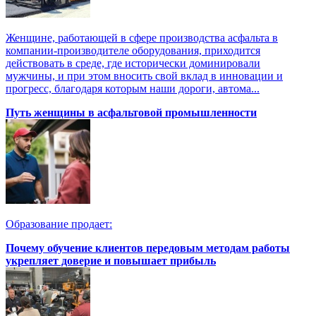
Женщине, работающей в сфере производства асфальта в
компании-производителе оборудования, приходится
действовать в среде, где исторически доминировали
мужчины, и при этом вносить свой вклад в инновации и
прогресс, благодаря которым наши дороги, автома...
Путь женщины в асфальтовой промышленности
Образование продает:
Почему обучение клиентов передовым методам работы
укрепляет доверие и повышает прибыль