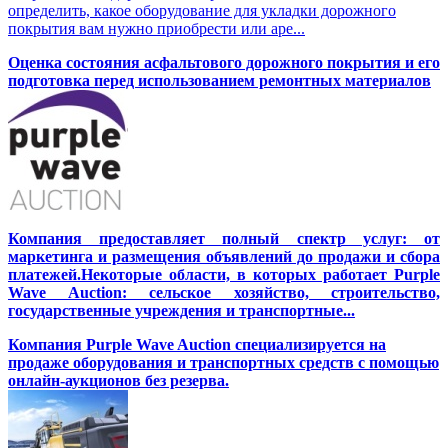
определить, какое оборудование для укладки дорожного
покрытия вам нужно приобрести или аре...
Оценка состояния асфальтового дорожного покрытия и его
подготовка перед использованием ремонтных материалов
Компания предоставляет полный спектр услуг: от
маркетинга и размещения объявлений до продажи и сбора
платежей.Некоторые области, в которых работает Purple
Wave Auction: сельское хозяйство, строительство,
государственные учреждения и транспортные...
Компания Purple Wave Auction специализируется на
продаже оборудования и транспортных средств с помощью
онлайн-аукционов без резерва.