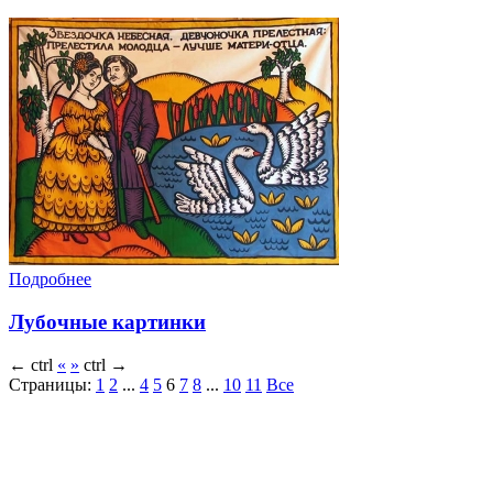
Подробнее
Лубочные картинки
←
ctrl
«
»
ctrl
→
Страницы:
1
2
...
4
5
6
7
8
...
10
11
Все