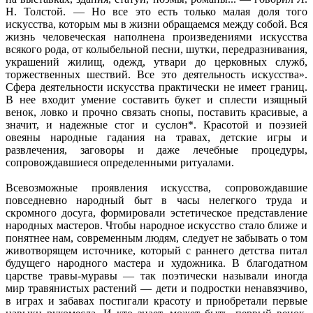
Н. Толстой. — Но все это есть только малая доля того
искусства, которым мы в жизни обращаемся между собой. Вся
жизнь человеческая наполнена произведениями искусства
всякого рода, от колыбельной песни, шутки, передразнивания,
украшений жилищ, одежд, утвари до церковных служб,
торжественных шествий. Все это деятельность искусства».
Сфера деятельности искусства практически не имеет границ.
В нее входит умение составить букет и сплести изящный
венок, ловко и прочно связать снопы, поставить красивые, а
значит, и надежные стог и суслон*. Красотой и поэзией
овеяны народные гадания на травах, детские игры и
развлечения, заговоры и даже лечебные процедуры,
сопровождавшиеся определенными ритуалами.
Всевозможные проявления искусства, сопровождавшие
повседневно народный быт в часы нелегкого труда и
скромного досуга, формировали эстетическое представление
народных мастеров. Чтобы народное искусство стало ближе и
понятнее нам, современным людям, следует не забывать о том
животворящем источнике, который с раннего детства питал
будущего народного мастера и художника. В благодатном
царстве травы-муравы — так поэтически называли иногда
мир травянистых растений — дети и подростки ненавязчиво,
в играх и забавах постигали красоту и приобретали первые