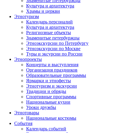
Знаменитые Петербуржцы
Культура и архитектура
Храмы и церкви
Этнотуризм
Календарь персоналий
Культура и архитектура
Религиозные объекты
Знаменитые петербуржцы
Этноэкскурсии по Петербургу
Этноэкскурсии по Москве
Туры и эксурсии по России
Этнопроекты
Концерты и выступления
Организация праздников
Образовательные программы
Ярмарки и этнофесты
Этнотуризм и экскурсии
Традиции и обряды
Спортивные программы
Национальные кухни
Уроки дружбы
Этнотовары
Национальные костюмы
События
Календарь событий