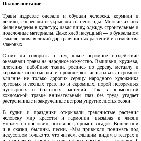
Полное описание
Травы издревле одевали и обували человека, кормили и
лечили, согревали и укрывали от непогоды. Многие из них
были введены в культуру, давая пищу, одежду, строительные и
поделочные материалы. Даже хлеб насущный — в буквальном
смысле слова великий дар травянистых растений из семейства
злаковых.
Стоит ли говорить о том, какое огромное воздействие
оказывали травы на народное искусство. Вышивки, кружева,
плетения, набойные ткани, роспись по дереву, металлу и
керамике испытывали и продолжают испытывать огромное
влияние не только дорогих сердцу народного художника
луговых и лесных трав, но и скромных, порой невзрачных
пустырных и болотных растений. Так в знаменитой
хохломской травке внимательный глаз без труда угадает
растрепанные и закрученные ветром упругие листья осоки.
В будни и праздники открывали травянистые растения
человеку мир красоты и гармонии, вызывая к жизни
множество пословиц, поговорок, примет, загадок. Вошли они
и в сказки, былины, песни. «Мы привыкли понимать под
искусством только то, что читаем, слышим, видим в театрах и
на выставках, здания, статуи, поэмы, романы... — говорил Л.