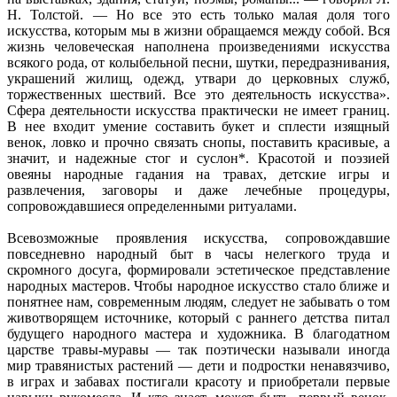
Н. Толстой. — Но все это есть только малая доля того
искусства, которым мы в жизни обращаемся между собой. Вся
жизнь человеческая наполнена произведениями искусства
всякого рода, от колыбельной песни, шутки, передразнивания,
украшений жилищ, одежд, утвари до церковных служб,
торжественных шествий. Все это деятельность искусства».
Сфера деятельности искусства практически не имеет границ.
В нее входит умение составить букет и сплести изящный
венок, ловко и прочно связать снопы, поставить красивые, а
значит, и надежные стог и суслон*. Красотой и поэзией
овеяны народные гадания на травах, детские игры и
развлечения, заговоры и даже лечебные процедуры,
сопровождавшиеся определенными ритуалами.
Всевозможные проявления искусства, сопровождавшие
повседневно народный быт в часы нелегкого труда и
скромного досуга, формировали эстетическое представление
народных мастеров. Чтобы народное искусство стало ближе и
понятнее нам, современным людям, следует не забывать о том
животворящем источнике, который с раннего детства питал
будущего народного мастера и художника. В благодатном
царстве травы-муравы — так поэтически называли иногда
мир травянистых растений — дети и подростки ненавязчиво,
в играх и забавах постигали красоту и приобретали первые