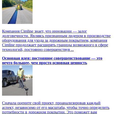
Компания Cimline знает, что инновации — залог
долговечности. Являясь признанным лидером в производстве
оборудования для ухода за дорожным покрытием, компания
Cimline продолжает расширять границы возможного в сфере
технологий, постоянно совершенствуя ...
Основная идея: постоянное совершенствование — это
нечто большее, чем просто основная ценность
Сначала оцените свой проект, проанализировав каждый
аспект, независимо от его масштаба, чтобы точно определить
потребности в дорожном покрытии. Это поможет вам