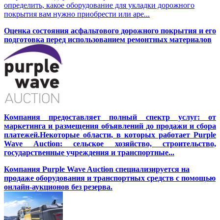
определить, какое оборудование для укладки дорожного
покрытия вам нужно приобрести или аре...
Оценка состояния асфальтового дорожного покрытия и его
подготовка перед использованием ремонтных материалов
Компания предоставляет полный спектр услуг: от
маркетинга и размещения объявлений до продажи и сбора
платежей.Некоторые области, в которых работает Purple
Wave Auction: сельское хозяйство, строительство,
государственные учреждения и транспортные...
Компания Purple Wave Auction специализируется на
продаже оборудования и транспортных средств с помощью
онлайн-аукционов без резерва.