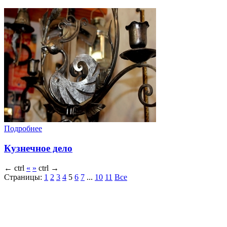
Подробнее
Кузнечное дело
←
ctrl
«
»
ctrl
→
Страницы:
1
2
3
4
5
6
7
...
10
11
Все