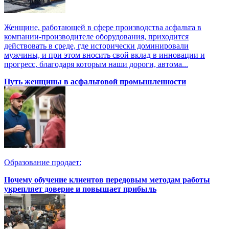
Женщине, работающей в сфере производства асфальта в
компании-производителе оборудования, приходится
действовать в среде, где исторически доминировали
мужчины, и при этом вносить свой вклад в инновации и
прогресс, благодаря которым наши дороги, автома...
Путь женщины в асфальтовой промышленности
Образование продает:
Почему обучение клиентов передовым методам работы
укрепляет доверие и повышает прибыль