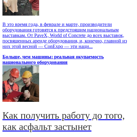
В это время года, в феврале и марте, производители
оборудования готовятся к предстоящим национальным
выставкам. От PaveX, World of Concrete до всех выставок,
посвященных аренде оборудования, и, конечно, главной из
них этой весной — ConExpo — эти наци...
Больше, чем машины: реальная окупаемость
национального оборудования
Как получить работу до того,
как асфальт застынет