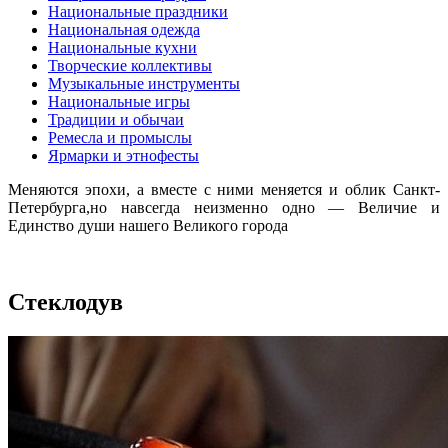
Национальные праздники
Национальная одежда
Национальные кухни
Творческие коллективы
Музыкальные инструменты
Национальные игры
Традиции и обычаи
Ремесла и промыслы
Ярмарки и этнофесты
Меняются эпохи, а вместе с ними меняется и облик Санкт-
Петербурга,но навсегда неизменно одно — Величие и
Единство души нашего Великого города
Стеклодув