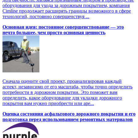
оборудования для ухода за дорожным покрытием, компания
Cimline продолжает расширять границы возможного в сфере
технологий, постоянно совершенствуя ...
Основная идея: постоянное совершенствование — это
нечто большее, чем просто основная ценность
Сначала оцените свой проект, проанализировав каждый
аспект, независимо от его масштаба, чтобы точно определить
потребности в дорожном покрытии. Это поможет вам
определить, какое оборудование для укладки дорожного
покрытия вам нужно приобрести или аре...
Оценка состояния асфальтового дорожного покрытия и его
подготовка перед использованием ремонтных материалов