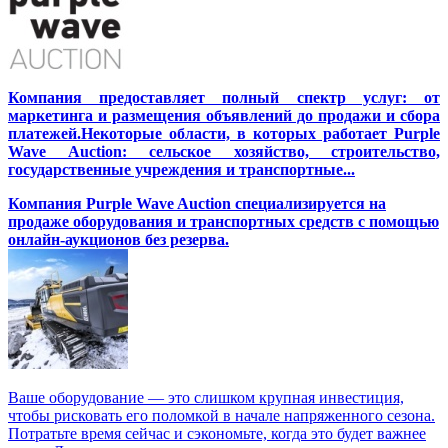
Компания предоставляет полный спектр услуг: от
маркетинга и размещения объявлений до продажи и сбора
платежей.Некоторые области, в которых работает Purple
Wave Auction: сельское хозяйство, строительство,
государственные учреждения и транспортные...
Компания Purple Wave Auction специализируется на
продаже оборудования и транспортных средств с помощью
онлайн-аукционов без резерва.
Ваше оборудование — это слишком крупная инвестиция,
чтобы рисковать его поломкой в начале напряженного сезона.
Потратьте время сейчас и сэкономьте, когда это будет важнее