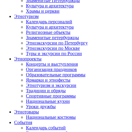
Знаменитые Петербуржцы
Культура и архитектура
Храмы и церкви
Этнотуризм
Календарь персоналий
Культура и архитектура
Религиозные объекты
Знаменитые петербуржцы
Этноэкскурсии по Петербургу
Этноэкскурсии по Москве
Туры и эксурсии по России
Этнопроекты
Концерты и выступления
Организация праздников
Образовательные программы
Ярмарки и этнофесты
Этнотуризм и экскурсии
Традиции и обряды
Спортивные программы
Национальные кухни
Уроки дружбы
Этнотовары
Национальные костюмы
События
Календарь событий