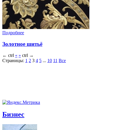
Подробнее
Золотное шитьё
←
ctrl
«
»
ctrl
→
Страницы:
1
2
3
4
5
...
10
11
Все
Бизнес