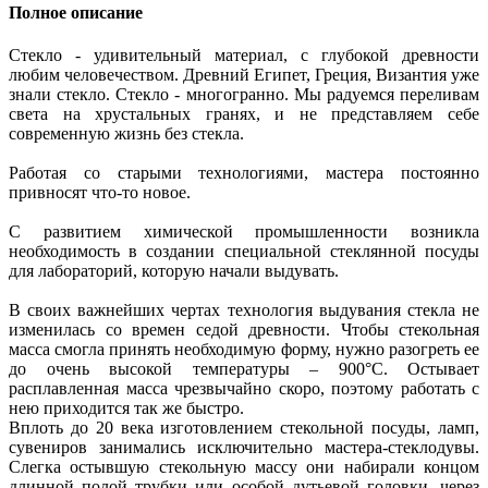
Полное описание
Стекло - удивительный материал, с глубокой древности
любим человечеством. Древний Египет, Греция, Византия уже
знали стекло. Стекло - многогранно. Мы радуемся переливам
света на хрустальных гранях, и не представляем себе
современную жизнь без стекла.
Работая со старыми технологиями, мастера постоянно
привносят что-то новое.
С развитием химической промышленности возникла
необходимость в создании специальной стеклянной посуды
для лабораторий, которую начали выдувать.
В своих важнейших чертах технология выдувания стекла не
изменилась со времен седой древности. Чтобы стекольная
масса смогла принять необходимую форму, нужно разогреть ее
до очень высокой температуры – 900°С. Остывает
расплавленная масса чрезвычайно скоро, поэтому работать с
нею приходится так же быстро.
Вплоть до 20 века изготовлением стекольной посуды, ламп,
сувениров занимались исключительно мастера-стеклодувы.
Слегка остывшую стекольную массу они набирали концом
длинной полой трубки или особой дутьевой головки, через