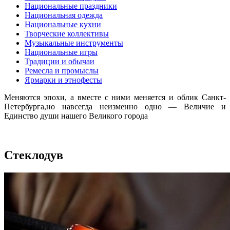
Национальные праздники
Национальная одежда
Национальные кухни
Творческие коллективы
Музыкальные инструменты
Национальные игры
Традиции и обычаи
Ремесла и промыслы
Ярмарки и этнофесты
Меняются эпохи, а вместе с ними меняется и облик Санкт-
Петербурга,но навсегда неизменно одно — Величие и
Единство души нашего Великого города
Стеклодув