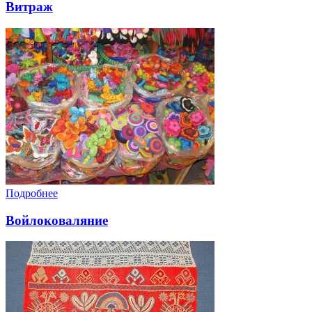
Витраж
Подробнее
Войлоковаляние