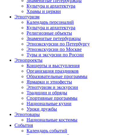
Знаменитые Петербуржцы
Культура и архитектура
Храмы и церкви
Этнотуризм
Календарь персоналий
Культура и архитектура
Религиозные объекты
Знаменитые петербуржцы
Этноэкскурсии по Петербургу
Этноэкскурсии по Москве
Туры и эксурсии по России
Этнопроекты
Концерты и выступления
Организация праздников
Образовательные программы
Ярмарки и этнофесты
Этнотуризм и экскурсии
Традиции и обряды
Спортивные программы
Национальные кухни
Уроки дружбы
Этнотовары
Национальные костюмы
События
Календарь событий