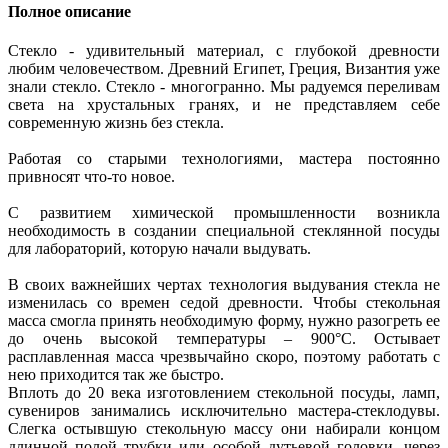
Полное описание
Стекло - удивительный материал, с глубокой древности
любим человечеством. Древний Египет, Греция, Византия уже
знали стекло. Стекло - многогранно. Мы радуемся переливам
света на хрустальных гранях, и не представляем себе
современную жизнь без стекла.
Работая со старыми технологиями, мастера постоянно
привносят что-то новое.
С развитием химической промышленности возникла
необходимость в создании специальной стеклянной посуды
для лабораторий, которую начали выдувать.
В своих важнейших чертах технология выдувания стекла не
изменилась со времен седой древности. Чтобы стекольная
масса смогла принять необходимую форму, нужно разогреть ее
до очень высокой температуры – 900°С. Остывает
расплавленная масса чрезвычайно скоро, поэтому работать с
нею приходится так же быстро.
Вплоть до 20 века изготовлением стекольной посуды, ламп,
сувениров занимались исключительно мастера-стеклодувы.
Слегка остывшую стекольную массу они набирали концом
длинной полой трубки или особой дутьевой головки, через