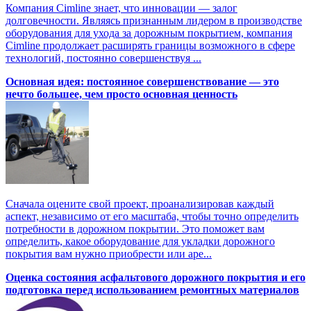
Компания Cimline знает, что инновации — залог
долговечности. Являясь признанным лидером в производстве
оборудования для ухода за дорожным покрытием, компания
Cimline продолжает расширять границы возможного в сфере
технологий, постоянно совершенствуя ...
Основная идея: постоянное совершенствование — это
нечто большее, чем просто основная ценность
Сначала оцените свой проект, проанализировав каждый
аспект, независимо от его масштаба, чтобы точно определить
потребности в дорожном покрытии. Это поможет вам
определить, какое оборудование для укладки дорожного
покрытия вам нужно приобрести или аре...
Оценка состояния асфальтового дорожного покрытия и его
подготовка перед использованием ремонтных материалов