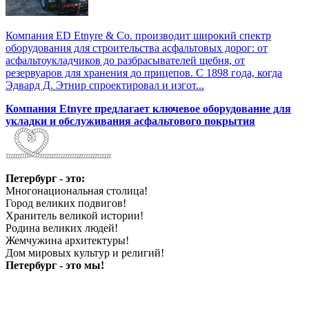
Компания ED Etnyre & Co. производит широкий спектр
оборудования для строительства асфальтовых дорог: от
асфальтоукладчиков до разбрасывателей щебня, от
резервуаров для хранения до прицепов. С 1898 года, когда
Эдвард Д. Этнир спроектировал и изгот...
Компания Etnyre предлагает ключевое оборудование для
укладки и обслуживания асфальтового покрытия
Петербург - это:
Многонациональная столица!
Город великих подвигов!
Хранитель великой истории!
Родина великих людей!
Жемчужина архитектуры!
Дом мировых культур и религий!
Петербург - это мы!