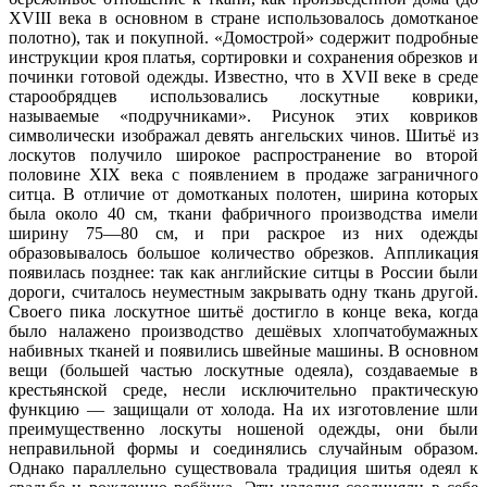
XVIII века в основном в стране использовалось домотканое
полотно), так и покупной. «Домострой» содержит подробные
инструкции кроя платья, сортировки и сохранения обрезков и
починки готовой одежды. Известно, что в XVII веке в среде
старообрядцев использовались лоскутные коврики,
называемые «подручниками». Рисунок этих ковриков
символически изображал девять ангельских чинов. Шитьё из
лоскутов получило широкое распространение во второй
половине XIX века с появлением в продаже заграничного
ситца. В отличие от домотканых полотен, ширина которых
была около 40 см, ткани фабричного производства имели
ширину 75—80 см, и при раскрое из них одежды
образовывалось большое количество обрезков. Аппликация
появилась позднее: так как английские ситцы в России были
дороги, считалось неуместным закрывать одну ткань другой.
Своего пика лоскутное шитьё достигло в конце века, когда
было налажено производство дешёвых хлопчатобумажных
набивных тканей и появились швейные машины. В основном
вещи (большей частью лоскутные одеяла), создаваемые в
крестьянской среде, несли исключительно практическую
функцию — защищали от холода. На их изготовление шли
преимущественно лоскуты ношеной одежды, они были
неправильной формы и соединялись случайным образом.
Однако параллельно существовала традиция шитья одеял к