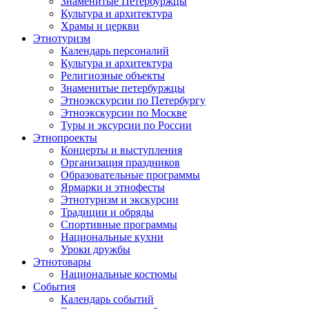
Знаменитые Петербуржцы
Культура и архитектура
Храмы и церкви
Этнотуризм
Календарь персоналий
Культура и архитектура
Религиозные объекты
Знаменитые петербуржцы
Этноэкскурсии по Петербургу
Этноэкскурсии по Москве
Туры и эксурсии по России
Этнопроекты
Концерты и выступления
Организация праздников
Образовательные программы
Ярмарки и этнофесты
Этнотуризм и экскурсии
Традиции и обряды
Спортивные программы
Национальные кухни
Уроки дружбы
Этнотовары
Национальные костюмы
События
Календарь событий