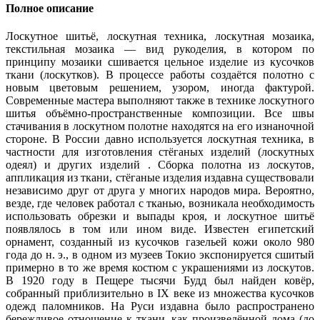
Полное описание
Лоскутное шитьё, лоскутная техника, лоскутная мозаика,
текстильная мозаика — вид рукоделия, в котором по
принципу мозаики сшивается цельное изделие из кусочков
ткани (лоскутков). В процессе работы создаётся полотно с
новым цветовым решением, узором, иногда фактурой.
Современные мастера выполняют также в технике лоскутного
шитья объёмно-пространственные композиции. Все швы
стачивания в лоскутном полотне находятся на его изнаночной
стороне. В России давно используется лоскутная техника, в
частности для изготовления стёганых изделий (лоскутных
одеял) и других изделий . Сборка полотна из лоскутов,
аппликация из ткани, стёганые изделия издавна существовали
независимо друг от друга у многих народов мира. Вероятно,
везде, где человек работал с тканью, возникала необходимость
использовать обрезки и выпады кроя, и лоскутное шитьё
появлялось в том или ином виде. Известен египетский
орнамент, созданный из кусочков газельей кожи около 980
года до н. э., в одном из музеев Токио экспонируется сшитый
примерно в то же время костюм с украшениями из лоскутов.
В 1920 году в Пещере тысячи Будд был найден ковёр,
собранный приблизительно в IX веке из множества кусочков
одежд паломников. На Руси издавна было распространено
бережливое отношение к ткани, как произведённой дома (до