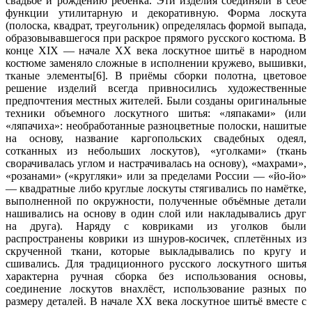
свадьбе и рождению ребёнка. Эти изделия соединяли в себе
функции утилитарную и декоративную. Форма лоскута
(полоска, квадрат, треугольник) определялась формой выпада,
образовывавшегося при раскрое прямого русского костюма. В
конце XIX — начале XX века лоскутное шитьё в народном
костюме заменяло сложные в исполнении кружево, вышивки,
тканые элементы[6]. В приёмы сборки полотна, цветовое
решение изделий всегда привносились художественные
предпочтения местных жителей. Были созданы оригинальные
техники объемного лоскутного шитья: «ляпаками» (или
«ляпачиха»: необработанные разноцветные полоски, нашитые
на основу, название каргопольских свадебных одеял,
сотканных из небольших лоскутов), «уголками» (ткань
сворачивалась углом и настрачивалась на основу), «махрами»,
«розанами» («кругляки» или за пределами России — «йо-йо»
— квадратные либо круглые лоскуты стягивались по намётке,
выполненной по окружности, полученные объёмные детали
нашивались на основу в один слой или накладывались друг
на друга). Наряду с ковриками из уголков были
распространены коврики из шнуров-косичек, сплетённых из
скрученной ткани, которые выкладывались по кругу и
сшивались. Для традиционного русского лоскутного шитья
характерна ручная сборка без использования основы,
соединение лоскутов внахлёст, использование разных по
размеру деталей. В начале XX века лоскутное шитьё вместе с