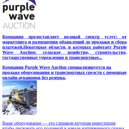
Компания предоставляет полный спектр услуг: от
маркетинга и размещения объявлений до продажи и сбора
платежей.Некоторые области, в которых работает Purple
Wave Auction: сельское хозяйство, строительство,
государственные учреждения и транспортные...
Компания Purple Wave Auction специализируется на
продаже оборудования и транспортных средств с помощью
онлайн-аукционов без резерва.
Ваше оборудование — это слишком крупная инвестиция,
чтобы рисковать его поломкой в начале напряженного сезона.