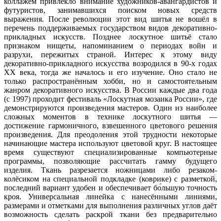
коллажем привлекло внимание художников-авангардистов и
футуристов, занимавшихся поиском новых средств
выражения. После революции этот вид шитья не вошёл в
перечень поддерживаемых государством видов декоративно-
прикладных искусств. Позднее лоскутное шитьё стало
признаком нищеты, напоминанием о периодах войн и
разрухи, пережитых страной. Интерес к этому виду
декоративно-прикладного искусства возродился в 90-х годах
XX века, тогда же началось и его изучение. Оно стало не
только распространённым хобби, но и самостоятельным
жанром декоративного искусства. В России каждые два года
(с 1997) проходит фестиваль «Лоскутная мозаика России», где
демонстрируются произведения мастеров. Один из наиболее
сложных моментов в технике лоскутного шитья —
достижение гармоничного, взвешенного цветового решения
произведения. Для преодоления этой трудности некоторые
начинающие мастера используют цветовой круг. В настоящее
время существуют специализированные компьютерные
программы, позволяющие рассчитать гамму будущего
изделия. Ткань разрезается ножницами либо резаком-
колёсиком на специальной подкладке (коврике) с разметкой,
последний вариант удобен и обеспечивает бо́льшую точность
кроя. Универсальная линейка с нанесёнными линиями,
размерами и отметками для выполнения различных углов даёт
возможность сделать раскрой ткани без предварительно