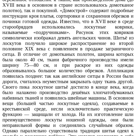
XVIII века в основном в стране использовалось домотканое
полотно), так и покупной. «Домострой» содержит подробные
инструкции кроя платья, сортировки и сохранения обрезков и
починки готовой одежды. Известно, что в XVII веке в среде
старообрядцев использовались лоскутные коврики,
называемые «подручниками». Рисунок этих ковриков
символически изображал девять ангельских чинов. Шитьё из
лоскутов получило широкое распространение во второй
половине XIX века с появлением в продаже заграничного
ситца. В отличие от домотканых полотен, ширина которых
была около 40 см, ткани фабричного производства имели
ширину 75—80 см, и при раскрое из них одежды
образовывалось большое количество обрезков. Аппликация
появилась позднее: так как английские ситцы в России были
дороги, считалось неуместным закрывать одну ткань другой.
Своего пика лоскутное шитьё достигло в конце века, когда
было налажено производство дешёвых хлопчатобумажных
набивных тканей и появились швейные машины. В основном
вещи (большей частью лоскутные одеяла), создаваемые в
крестьянской среде, несли исключительно практическую
функцию — защищали от холода. На их изготовление шли
преимущественно лоскуты ношеной одежды, они были
неправильной формы и соединялись случайным образом.
Однако параллельно существовала традиция шитья одеял к