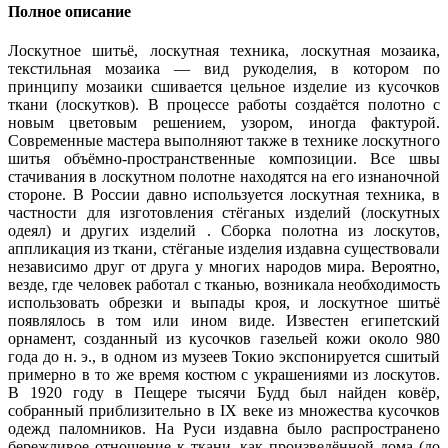
Полное описание
Лоскутное шитьё, лоскутная техника, лоскутная мозаика,
текстильная мозаика — вид рукоделия, в котором по
принципу мозаики сшивается цельное изделие из кусочков
ткани (лоскутков). В процессе работы создаётся полотно с
новым цветовым решением, узором, иногда фактурой.
Современные мастера выполняют также в технике лоскутного
шитья объёмно-пространственные композиции. Все швы
стачивания в лоскутном полотне находятся на его изнаночной
стороне. В России давно используется лоскутная техника, в
частности для изготовления стёганых изделий (лоскутных
одеял) и других изделий . Сборка полотна из лоскутов,
аппликация из ткани, стёганые изделия издавна существовали
независимо друг от друга у многих народов мира. Вероятно,
везде, где человек работал с тканью, возникала необходимость
использовать обрезки и выпады кроя, и лоскутное шитьё
появлялось в том или ином виде. Известен египетский
орнамент, созданный из кусочков газельей кожи около 980
года до н. э., в одном из музеев Токио экспонируется сшитый
примерно в то же время костюм с украшениями из лоскутов.
В 1920 году в Пещере тысячи Будд был найден ковёр,
собранный приблизительно в IX веке из множества кусочков
одежд паломников. На Руси издавна было распространено
бережливое отношение к ткани, как произведённой дома (до