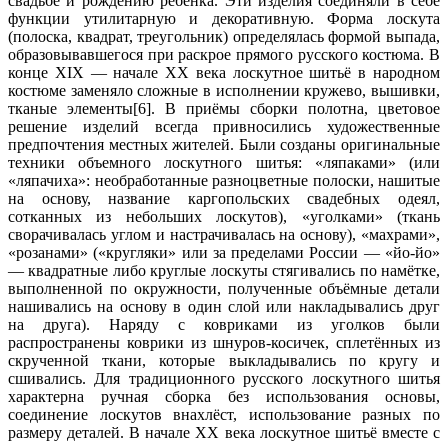
свадьбе и рождению ребёнка. Эти изделия соединяли в себе
функции утилитарную и декоративную. Форма лоскута
(полоска, квадрат, треугольник) определялась формой выпада,
образовывавшегося при раскрое прямого русского костюма. В
конце XIX — начале XX века лоскутное шитьё в народном
костюме заменяло сложные в исполнении кружево, вышивки,
тканые элементы[6]. В приёмы сборки полотна, цветовое
решение изделий всегда привносились художественные
предпочтения местных жителей. Были созданы оригинальные
техники объемного лоскутного шитья: «ляпаками» (или
«ляпачиха»: необработанные разноцветные полоски, нашитые
на основу, название каргопольских свадебных одеял,
сотканных из небольших лоскутов), «уголками» (ткань
сворачивалась углом и настрачивалась на основу), «махрами»,
«розанами» («кругляки» или за пределами России — «йо-йо»
— квадратные либо круглые лоскуты стягивались по намётке,
выполненной по окружности, полученные объёмные детали
нашивались на основу в один слой или накладывались друг
на друга). Наряду с ковриками из уголков были
распространены коврики из шнуров-косичек, сплетённых из
скрученной ткани, которые выкладывались по кругу и
сшивались. Для традиционного русского лоскутного шитья
характерна ручная сборка без использования основы,
соединение лоскутов внахлёст, использование разных по
размеру деталей. В начале XX века лоскутное шитьё вместе с