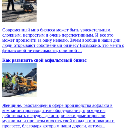
Современный мир бизнеса может быть увлекательным,
сложным, непростым и очень перспективным. И все это
может произойти за одну неделю. Зачем вообще в наши дни
люди открывают собственный бизнес? Возможно, это мечта о
финансовой независимости, о личной ...
Как развивать свой асфальтовый бизнес
Женщине, работающей в сфере производства асфальта в
компании-производителе оборудования, приходится
действовать в среде, где исторически доминировали
мужчины, и при этом вносить свой вклад в инновации и
прогресс, благодаря которым наши дороги, автома...