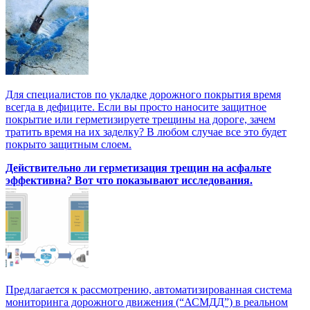
Для специалистов по укладке дорожного покрытия время
всегда в дефиците. Если вы просто наносите защитное
покрытие или герметизируете трещины на дороге, зачем
тратить время на их заделку? В любом случае все это будет
покрыто защитным слоем.
Действительно ли герметизация трещин на асфальте
эффективна? Вот что показывают исследования.
Предлагается к рассмотрению, автоматизированная система
мониторинга дорожного движения (“АСМДД”) в реальном