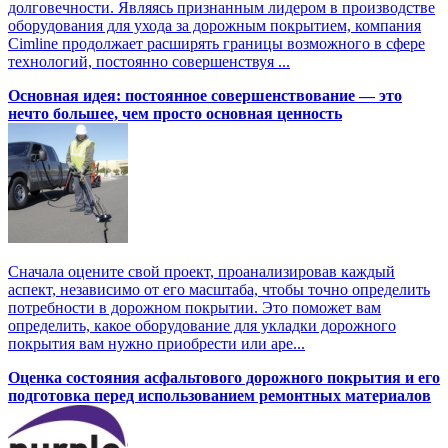
долговечности. Являясь признанным лидером в производстве
оборудования для ухода за дорожным покрытием, компания
Cimline продолжает расширять границы возможного в сфере
технологий, постоянно совершенствуя ...
Основная идея: постоянное совершенствование — это
нечто большее, чем просто основная ценность
Сначала оцените свой проект, проанализировав каждый
аспект, независимо от его масштаба, чтобы точно определить
потребности в дорожном покрытии. Это поможет вам
определить, какое оборудование для укладки дорожного
покрытия вам нужно приобрести или аре...
Оценка состояния асфальтового дорожного покрытия и его
подготовка перед использованием ремонтных материалов