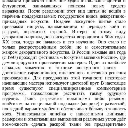
коллажем привлекло внимание художников-авангардистов и
футуристов, занимавшихся поиском новых средств
выражения. После революции этот вид шитья не вошёл в
перечень поддерживаемых государством видов декоративно-
прикладных искусств. Позднее лоскутное шитьё стало
признаком нищеты, напоминанием о периодах войн и
разрухи, пережитых страной. Интерес к этому виду
декоративно-прикладного искусства возродился в 90-х годах
XX века, тогда же началось и его изучение. Оно стало не
только распространённым хобби, но и самостоятельным
жанром декоративного искусства. В России каждые два года
(с 1997) проходит фестиваль «Лоскутная мозаика России», где
демонстрируются произведения мастеров. Один из наиболее
сложных моментов в технике лоскутного шитья —
достижение гармоничного, взвешенного цветового решения
произведения. Для преодоления этой трудности некоторые
начинающие мастера используют цветовой круг. В настоящее
время существуют специализированные компьютерные
программы, позволяющие рассчитать гамму будущего
изделия. Ткань разрезается ножницами либо резаком-
колёсиком на специальной подкладке (коврике) с разметкой,
последний вариант удобен и обеспечивает бо́льшую точность
кроя. Универсальная линейка с нанесёнными линиями,
размерами и отметками для выполнения различных углов даёт
возможность сделать раскрой ткани без предварительно