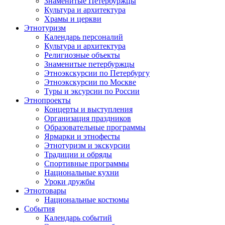
Знаменитые Петербуржцы
Культура и архитектура
Храмы и церкви
Этнотуризм
Календарь персоналий
Культура и архитектура
Религиозные объекты
Знаменитые петербуржцы
Этноэкскурсии по Петербургу
Этноэкскурсии по Москве
Туры и эксурсии по России
Этнопроекты
Концерты и выступления
Организация праздников
Образовательные программы
Ярмарки и этнофесты
Этнотуризм и экскурсии
Традиции и обряды
Спортивные программы
Национальные кухни
Уроки дружбы
Этнотовары
Национальные костюмы
События
Календарь событий