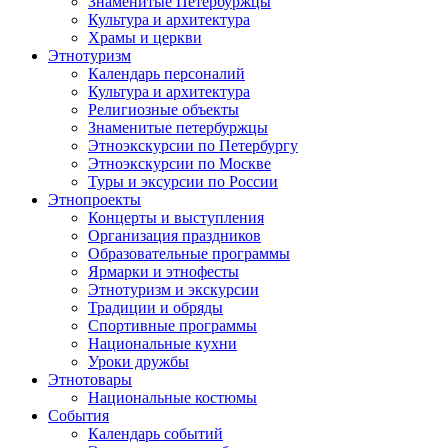
Знаменитые Петербуржцы
Культура и архитектура
Храмы и церкви
Этнотуризм
Календарь персоналий
Культура и архитектура
Религиозные объекты
Знаменитые петербуржцы
Этноэкскурсии по Петербургу
Этноэкскурсии по Москве
Туры и эксурсии по России
Этнопроекты
Концерты и выступления
Организация праздников
Образовательные программы
Ярмарки и этнофесты
Этнотуризм и экскурсии
Традиции и обряды
Спортивные программы
Национальные кухни
Уроки дружбы
Этнотовары
Национальные костюмы
События
Календарь событий