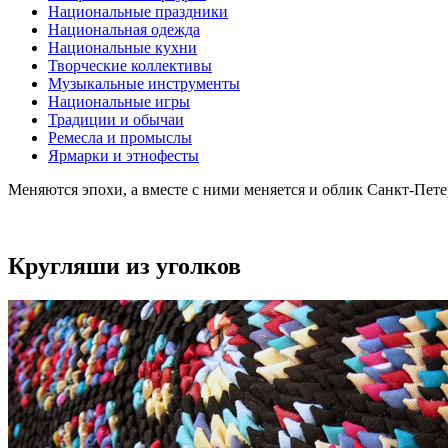
Национальные праздники
Национальная одежда
Национальные кухни
Творческие коллективы
Музыкальные инструменты
Национальные игры
Традиции и обычаи
Ремесла и промыслы
Ярмарки и этнофесты
Меняются эпохи, а вместе с ними меняется и облик Санкт-Пет
Кругляши из уголков