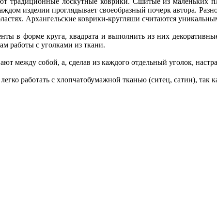
ют традиционные лоскутные коврики. Сшитые из маленьких пл
 каждом изделии проглядывает своеобразный почерк автора. Разн
ластях. Архангельские коврики-кругляши считаются уникальным
ты в форме круга, квадрата и выполнить из них декоративные 
м работы с уголками из ткани.
ают между собой, а, сделав из каждого отдельный уголок, настр
легко работать с хлопчатобумажной тканью (ситец, сатин), так 