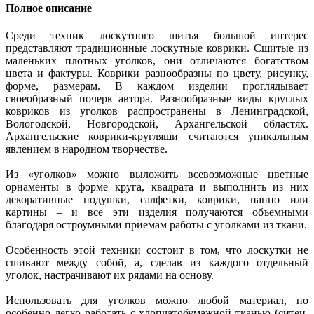
Полное описание
Среди техник лоскутного шитья большой интерес
представляют традиционные лоскутные коврики. Сшитые из
маленьких плотных уголков, они отличаются богатством
цвета и фактуры. Коврики разнообразны по цвету, рисунку,
форме, размерам. В каждом изделии проглядывает
своеобразный почерк автора. Разнообразные виды круглых
ковриков из уголков распространены в Ленинградской,
Вологодской, Новгородской, Архангельской областях.
Архангельские коврики-кругляши считаются уникальным
явлением в народном творчестве.
Из «уголков» можно выложить всевозможные цветные
орнаменты в форме круга, квадрата и выполнить из них
декоративные подушки, салфетки, коврики, панно или
картины – и все эти изделия получаются объемными
благодаря остроумными приемам работы с уголками из ткани.
Особенность этой техники состоит в том, что лоскутки не
сшивают между собой, а, сделав из каждого отдельный
уголок, настрачивают их рядами на основу.
Использовать для уголков можно любой материал, но
особенно легко работать с хлопчатобумажной тканью (ситец,