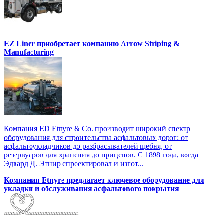
EZ Liner приобретает компанию Arrow Striping &
Manufacturing
Компания ED Etnyre & Co. производит широкий спектр
оборудования для строительства асфальтовых дорог: от
асфальтоукладчиков до разбрасывателей щебня, от
резервуаров для хранения до прицепов. С 1898 года, когда
Эдвард Д. Этнир спроектировал и изгот...
Компания Etnyre предлагает ключевое оборудование для
укладки и обслуживания асфальтового покрытия