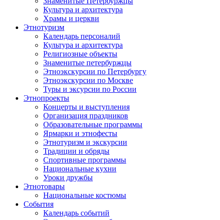
Знаменитые Петербуржцы
Культура и архитектура
Храмы и церкви
Этнотуризм
Календарь персоналий
Культура и архитектура
Религиозные объекты
Знаменитые петербуржцы
Этноэкскурсии по Петербургу
Этноэкскурсии по Москве
Туры и эксурсии по России
Этнопроекты
Концерты и выступления
Организация праздников
Образовательные программы
Ярмарки и этнофесты
Этнотуризм и экскурсии
Традиции и обряды
Спортивные программы
Национальные кухни
Уроки дружбы
Этнотовары
Национальные костюмы
События
Календарь событий