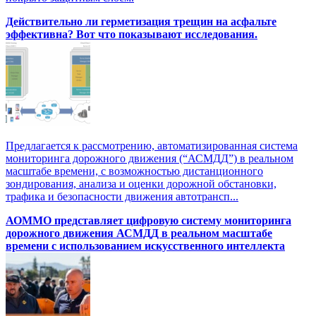
Действительно ли герметизация трещин на асфальте
эффективна? Вот что показывают исследования.
Предлагается к рассмотрению, автоматизированная система
мониторинга дорожного движения (“АСМДД”) в реальном
масштабе времени, с возможностью дистанционного
зондирования, анализа и оценки дорожной обстановки,
трафика и безопасности движения автотрансп...
АОММО представляет цифровую cистему мониторинга
дорожного движения АСМДД в реальном масштабе
времени с использованием искусственного интеллекта