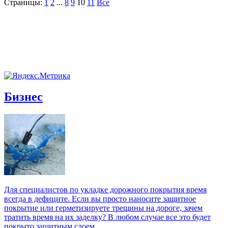
Страницы:
1
2
...
8
9
10
11
Все
Бизнес
Для специалистов по укладке дорожного покрытия время
всегда в дефиците. Если вы просто наносите защитное
покрытие или герметизируете трещины на дороге, зачем
тратить время на их заделку? В любом случае все это будет
покрыто защитным слоем.