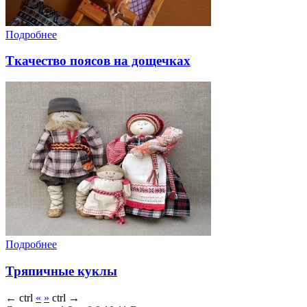
Подробнее
Ткачество поясов на дощечках
Подробнее
Тряпичные куклы
←
ctrl
«
»
ctrl
→