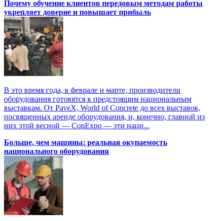
Почему обучение клиентов передовым методам работы
укрепляет доверие и повышает прибыль
В это время года, в феврале и марте, производители
оборудования готовятся к предстоящим национальным
выставкам. От PaveX, World of Concrete до всех выставок,
посвященных аренде оборудования, и, конечно, главной из
них этой весной — ConExpo — эти наци...
Больше, чем машины: реальная окупаемость
национального оборудования