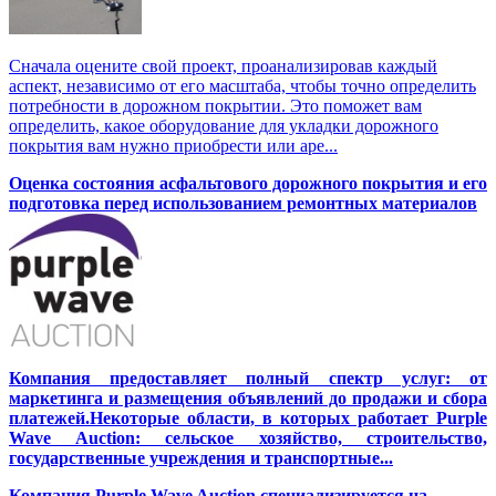
Сначала оцените свой проект, проанализировав каждый
аспект, независимо от его масштаба, чтобы точно определить
потребности в дорожном покрытии. Это поможет вам
определить, какое оборудование для укладки дорожного
покрытия вам нужно приобрести или аре...
Оценка состояния асфальтового дорожного покрытия и его
подготовка перед использованием ремонтных материалов
Компания предоставляет полный спектр услуг: от
маркетинга и размещения объявлений до продажи и сбора
платежей.Некоторые области, в которых работает Purple
Wave Auction: сельское хозяйство, строительство,
государственные учреждения и транспортные...
Компания Purple Wave Auction специализируется на