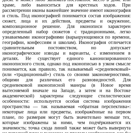
храме, либо выноситься для крестных ходов. При
рассмотрении иконы важнейшее значение имеют иконография
и стиль. Под иконографией понимается состав изображения:
сюжет, лица и их действия, предметы и окружение,
композиционное решение. Для иконописи характерен
определенный набор сюжетов с традиционными, легко
узнаваемыми иконографиями (варьирующимися по времени,
географии, конфессиям и школам). Иконография отличается
сравнительным постоянством, но допускает
иконографические изводы и варианты, с изменением в
деталях. Не существует единого канонизированного
иконописного стиля, однако под иконописью в узком смысле
понимается, как правило, так называемый «средневековый»
(или «традиционный») стиль со своими закономерностями,
общими для различных его разновидностей. Для
средневековой иконописной манеры (в Новое время
вытесняемой вначале на Западе, а затем и на Востоке
академической) характерны следующие стилистические
особенности: используется особая система изображения
пространства — так называемая «обратная перспектива»:
некоторые лица или предметы, изображённые на первом
плане, по размерам могут быть значительно меньше тех,
которые изображены за ними, чем подчёркивается их
значимость; точка схода линий также может быть вывернута