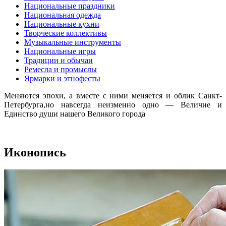
Национальные праздники
Национальная одежда
Национальные кухни
Творческие коллективы
Музыкальные инструменты
Национальные игры
Традиции и обычаи
Ремесла и промыслы
Ярмарки и этнофесты
Меняются эпохи, а вместе с ними меняется и облик Санкт-
Петербурга,но навсегда неизменно одно — Величие и
Единство души нашего Великого города
Иконопись