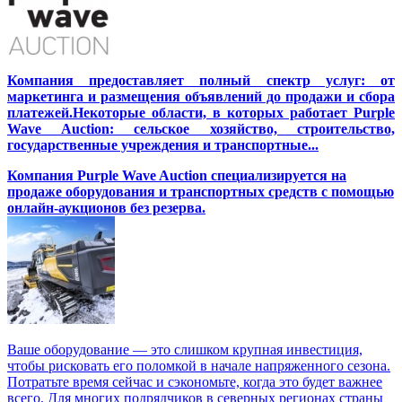
Компания предоставляет полный спектр услуг: от
маркетинга и размещения объявлений до продажи и сбора
платежей.Некоторые области, в которых работает Purple
Wave Auction: сельское хозяйство, строительство,
государственные учреждения и транспортные...
Компания Purple Wave Auction специализируется на
продаже оборудования и транспортных средств с помощью
онлайн-аукционов без резерва.
Ваше оборудование — это слишком крупная инвестиция,
чтобы рисковать его поломкой в начале напряженного сезона.
Потратьте время сейчас и сэкономьте, когда это будет важнее
всего. Для многих подрядчиков в северных регионах страны