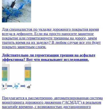
Для специалистов по укладке дорожного покрытия время
всегда в дефиците. Если вы просто наносите защитное
покрытие или герметизируете трещины на дороге, зачем
тратить время на их заделку? В любом случае все это будет
покрыто защитным слоем.
Действительно ли герметизация трещин на асфальте
эффективна? Вот что показывают исследования.
Предлагается к рассмотрению, автоматизированная система
мониторинга дорожного движения (“АСМДД”) в реальном
масштабе времени, с возможностью дистанционного