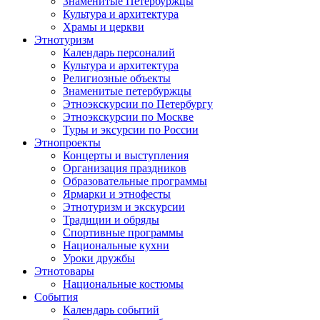
Знаменитые Петербуржцы
Культура и архитектура
Храмы и церкви
Этнотуризм
Календарь персоналий
Культура и архитектура
Религиозные объекты
Знаменитые петербуржцы
Этноэкскурсии по Петербургу
Этноэкскурсии по Москве
Туры и эксурсии по России
Этнопроекты
Концерты и выступления
Организация праздников
Образовательные программы
Ярмарки и этнофесты
Этнотуризм и экскурсии
Традиции и обряды
Спортивные программы
Национальные кухни
Уроки дружбы
Этнотовары
Национальные костюмы
События
Календарь событий