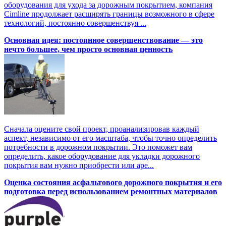
оборудования для ухода за дорожным покрытием, компания
Cimline продолжает расширять границы возможного в сфере
технологий, постоянно совершенствуя ...
Основная идея: постоянное совершенствование — это
нечто большее, чем просто основная ценность
Сначала оцените свой проект, проанализировав каждый
аспект, независимо от его масштаба, чтобы точно определить
потребности в дорожном покрытии. Это поможет вам
определить, какое оборудование для укладки дорожного
покрытия вам нужно приобрести или аре...
Оценка состояния асфальтового дорожного покрытия и его
подготовка перед использованием ремонтных материалов