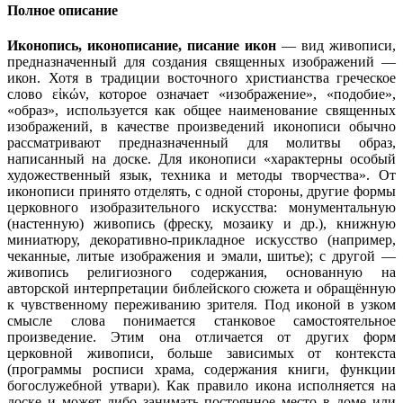
Полное описание
Иконопись, иконописание, писание икон
— вид живописи,
предназначенный для создания священных изображений —
икон. Хотя в традиции восточного христианства греческое
слово εἰκών, которое означает «изображение», «подобие»,
«образ», используется как общее наименование священных
изображений, в качестве произведений иконописи обычно
рассматривают предназначенный для молитвы образ,
написанный на доске. Для иконописи «характерны особый
художественный язык, техника и методы творчества». От
иконописи принято отделять, с одной стороны, другие формы
церковного изобразительного искусства: монументальную
(настенную) живопись (фреску, мозаику и др.), книжную
миниатюру, декоративно-прикладное искусство (например,
чеканные, литые изображения и эмали, шитье); с другой —
живопись религиозного содержания, основанную на
авторской интерпретации библейского сюжета и обращённую
к чувственному переживанию зрителя. Под иконой в узком
смысле слова понимается станковое самостоятельное
произведение. Этим она отличается от других форм
церковной живописи, больше зависимых от контекста
(программы росписи храма, содержания книги, функции
богослужебной утвари). Как правило икона исполняется на
доске и может либо занимать постоянное место в доме или