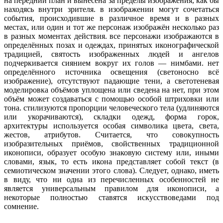
на передний план и вынесена за пределы изображения, как бы
находясь внутри зрителя. в изображении могут сочетаться
события, происходившие в различное время и в разных
местах, или один и тот же персонаж изображён несколько раз
в разных моментах действия. все персонажи изображаются в
определённых позах и одеждах, принятых иконографической
традицией, святость изображенных людей и ангелов
подчеркивается сиянием вокруг их голов — нимбами. нет
определённого источника освещения (светоносно всё
изображение), отсутствуют падающие тени, а светотеневая
моделировка объёмов уплощена или сведена на нет, при этом
объём может создаваться с помощью особой штриховки или
тона. стилизуются пропорции человеческого тела (удлиняются
или укорачиваются), складки одежд, форма горок,
архитектуры используется особая символика цвета, света,
жестов, атрибутов. Считается, что совокупность
изобразительных приёмов, свойственных традиционной
иконописи, образует особую знаковую систему или, иными
словами, язык, то есть икона представляет собой текст (в
семиотическом значении этого слова). Следует, однако, иметь
в виду, что ни одна из перечисленных особенностей не
является универсальным правилом для иконописи, а
некоторые полностью ставятся искусствоведами под
сомнение.