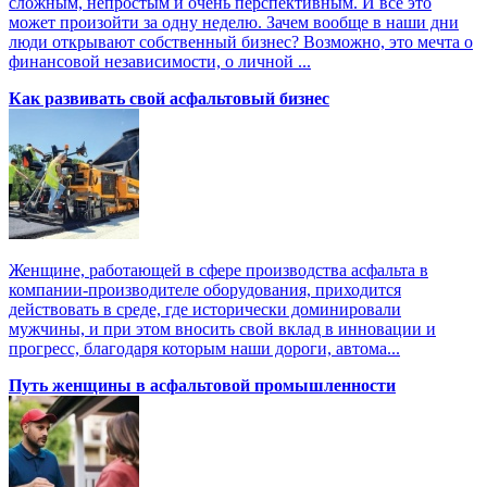
сложным, непростым и очень перспективным. И все это
может произойти за одну неделю. Зачем вообще в наши дни
люди открывают собственный бизнес? Возможно, это мечта о
финансовой независимости, о личной ...
Как развивать свой асфальтовый бизнес
Женщине, работающей в сфере производства асфальта в
компании-производителе оборудования, приходится
действовать в среде, где исторически доминировали
мужчины, и при этом вносить свой вклад в инновации и
прогресс, благодаря которым наши дороги, автома...
Путь женщины в асфальтовой промышленности