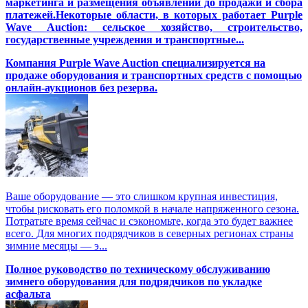
маркетинга и размещения объявлений до продажи и сбора
платежей.Некоторые области, в которых работает Purple
Wave Auction: сельское хозяйство, строительство,
государственные учреждения и транспортные...
Компания Purple Wave Auction специализируется на
продаже оборудования и транспортных средств с помощью
онлайн-аукционов без резерва.
Ваше оборудование — это слишком крупная инвестиция,
чтобы рисковать его поломкой в начале напряженного сезона.
Потратьте время сейчас и сэкономьте, когда это будет важнее
всего. Для многих подрядчиков в северных регионах страны
зимние месяцы — э...
Полное руководство по техническому обслуживанию
зимнего оборудования для подрядчиков по укладке
асфальта