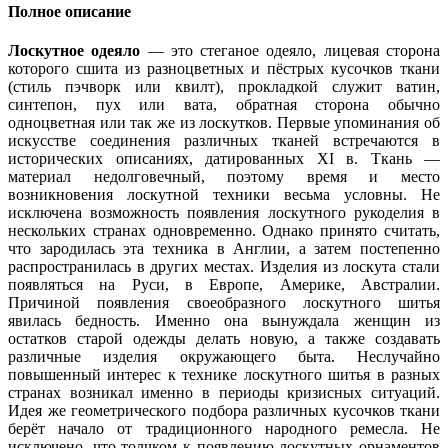
Полное описание
Лоскутное одеяло
— это стеганое одеяло, лицевая сторона
которого сшита из разноцветных и пёстрых кусочков ткани
(стиль пэчворк или квилт), прокладкой служит ватин,
синтепон, пух или вата, обратная сторона обычно
одноцветная или так же из лоскутков. Первые упоминания об
искусстве соединения различных тканей встречаются в
исторических описаниях, датированных XI в. Ткань —
материал недолговечный, поэтому время и место
возникновения лоскутной техники весьма условны. Не
исключена возможность появления лоскутного рукоделия в
нескольких странах одновременно. Однако принято считать,
что зародилась эта техника в Англии, а затем постепенно
распространилась в других местах. Изделия из лоскута стали
появляться на Руси, в Европе, Америке, Австралии.
Причиной появления своеобразного лоскутного шитья
явилась бедность. Именно она вынуждала женщин из
остатков старой одежды делать новую, а также создавать
различные изделия окружающего быта. Неслучайно
повышенный интерес к технике лоскутного шитья в разных
странах возникал именно в периоды кризисных ситуаций.
Идея же геометрического подбора различных кусочков ткани
берёт начало от традиционного народного ремесла. Не
исключено, что толчком к появлению лоскутных орнаментов