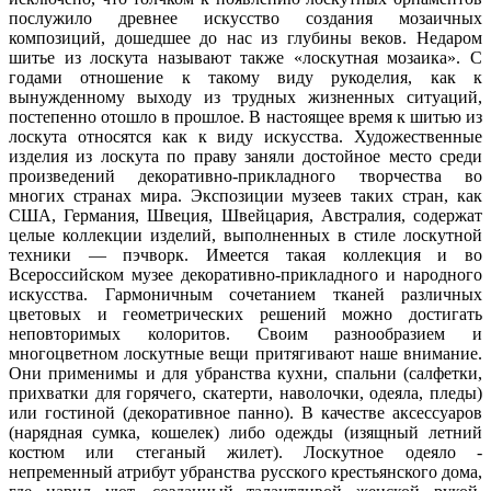
послужило древнее искусство создания мозаичных
композиций, дошедшее до нас из глубины веков. Недаром
шитье из лоскута называют также «лоскутная мозаика». С
годами отношение к такому виду рукоделия, как к
вынужденному выходу из трудных жизненных ситуаций,
постепенно отошло в прошлое. В настоящее время к шитью из
лоскута относятся как к виду искусства. Художественные
изделия из лоскута по праву заняли достойное место среди
произведений декоративно-прикладного творчества во
многих странах мира. Экспозиции музеев таких стран, как
США, Германия, Швеция, Швейцария, Австралия, содержат
целые коллекции изделий, выполненных в стиле лоскутной
техники — пэчворк. Имеется такая коллекция и во
Всероссийском музее декоративно-прикладного и народного
искусства. Гармоничным сочетанием тканей различных
цветовых и геометрических решений можно достигать
неповторимых колоритов. Своим разнообразием и
многоцветном лоскутные вещи притягивают наше внимание.
Они применимы и для убранства кухни, спальни (салфетки,
прихватки для горячего, скатерти, наволочки, одеяла, пледы)
или гостиной (декоративное панно). В качестве аксессуаров
(нарядная сумка, кошелек) либо одежды (изящный летний
костюм или стеганый жилет). Лоскутное одеяло -
непременный атрибут убранства русского крестьянского дома,