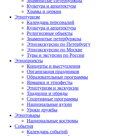
Знаменитые Петербуржцы
Культура и архитектура
Храмы и церкви
Этнотуризм
Календарь персоналий
Культура и архитектура
Религиозные объекты
Знаменитые петербуржцы
Этноэкскурсии по Петербургу
Этноэкскурсии по Москве
Туры и эксурсии по России
Этнопроекты
Концерты и выступления
Организация праздников
Образовательные программы
Ярмарки и этнофесты
Этнотуризм и экскурсии
Традиции и обряды
Спортивные программы
Национальные кухни
Уроки дружбы
Этнотовары
Национальные костюмы
События
Календарь событий