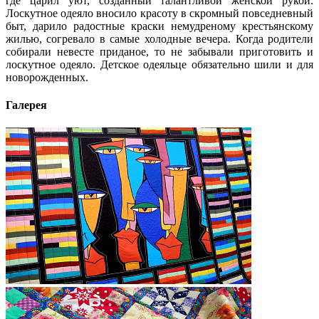
где царил уют, созданный талантливой женской рукой.
Лоскутное одеяло вносило красоту в скромный повседневный
быт, дарило радостные краски немудреному крестьянскому
жилью, согревало в самые холодные вечера. Когда родители
собирали невесте приданое, то не забывали приготовить и
лоскутное одеяло. Детское одеяльце обязательно шили и для
новорожденных.
Галерея