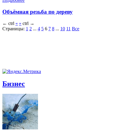
Подробнее
Объёмная резьба по дереву
←
ctrl
«
»
ctrl
→
Страницы:
1
2
...
4
5
6
7
8
...
10
11
Все
Бизнес