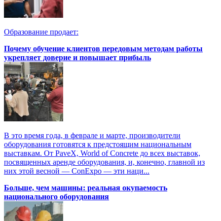
Образование продает:
Почему обучение клиентов передовым методам работы
укрепляет доверие и повышает прибыль
В это время года, в феврале и марте, производители
оборудования готовятся к предстоящим национальным
выставкам. От PaveX, World of Concrete до всех выставок,
посвященных аренде оборудования, и, конечно, главной из
них этой весной — ConExpo — эти наци...
Больше, чем машины: реальная окупаемость
национального оборудования