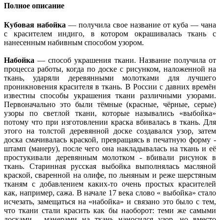
Полное описание
Кубовая набойка
— получила свое название от куба — чана
с красителем индиго, в котором окрашивалась ткань с
нанесенным набивным способом узором.
Набойка
— способ украшения ткани. Название получила от
процесса работы, когда по доске с рисунком, наложенной на
ткань, ударяли деревянными молотками для лучшего
проникновения красителя в ткань. В России с давних времён
известны способы украшения ткани различными узорами.
Первоначально это были тёмные (красные, чёрные, серые)
узоры по светлой ткани, которые назывались «выбойка»
потому что при изготовлении краска вбивалась в ткань. Для
этого на толстой деревянной доске создавался узор, затем
доска смачивалась краской, превращаясь в печатную форму -
штамп (манеру), после чего она накладывалась на ткань и её
простукивали деревянным молотком - вбивали рисунок в
ткань. Старинная русская выбойка выполнялась масляной
краской, сваренной на олифе, по льняным и реже шерстяным
тканям с добавлением каких-то очень простых красителей
как, например, сажа. В начале 17 века слово « выбойка» стало
исчезать, замещаться на «набойка» и связано это было с тем,
что ткани стали красить как бы наоборот: теми же самыми
досками - манерами на ткань наносился узор, но вместо