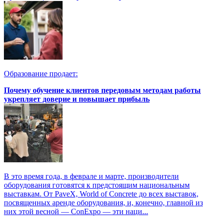
Образование продает:
Почему обучение клиентов передовым методам работы
укрепляет доверие и повышает прибыль
В это время года, в феврале и марте, производители
оборудования готовятся к предстоящим национальным
выставкам. От PaveX, World of Concrete до всех выставок,
посвященных аренде оборудования, и, конечно, главной из
них этой весной — ConExpo — эти наци...