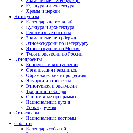
Знаменитые Петербуржцы
Культура и архитектура
Храмы и церкви
Этнотуризм
Календарь персоналий
Культура и архитектура
Религиозные объекты
Знаменитые петербуржцы
Этноэкскурсии по Петербургу
Этноэкскурсии по Москве
Туры и эксурсии по России
Этнопроекты
Концерты и выступления
Организация праздников
Образовательные программы
Ярмарки и этнофесты
Этнотуризм и экскурсии
Традиции и обряды
Спортивные программы
Национальные кухни
Уроки дружбы
Этнотовары
Национальные костюмы
События
Календарь событий