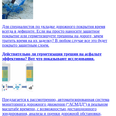
Для специалистов по укладке дорожного покрытия время
всегда в дефиците. Если вы просто наносите защитное
покрытие или герметизируете трещины на дороге, зачем
тратить время на их заделку? В любом случае все это будет
покрыто защитным слоем.
Действительно ли герметизация трещин на асфальте
эффективна? Вот что показывают исследования.
Предлагается к рассмотрению, автоматизированная система
мониторинга дорожного движения (“АСМДД”) в реальном
масштабе времени, с возможностью дистанционного
зондирования, анализа и оценки дорожной обстановки,