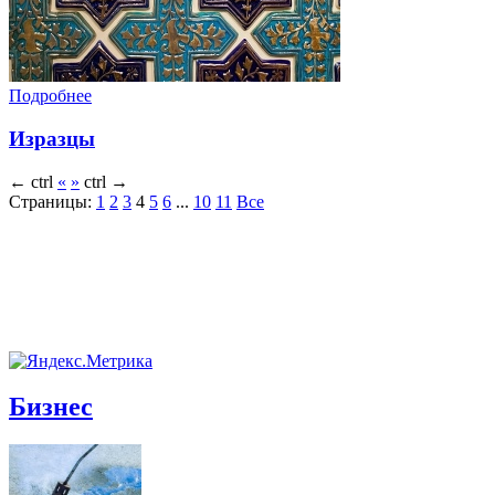
Подробнее
Изразцы
←
ctrl
«
»
ctrl
→
Страницы:
1
2
3
4
5
6
...
10
11
Все
Бизнес