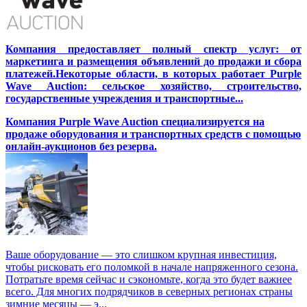
Компания предоставляет полный спектр услуг: от
маркетинга и размещения объявлений до продажи и сбора
платежей.Некоторые области, в которых работает Purple
Wave Auction: сельское хозяйство, строительство,
государственные учреждения и транспортные...
Компания Purple Wave Auction специализируется на
продаже оборудования и транспортных средств с помощью
онлайн-аукционов без резерва.
Ваше оборудование — это слишком крупная инвестиция,
чтобы рисковать его поломкой в начале напряженного сезона.
Потратьте время сейчас и сэкономьте, когда это будет важнее
всего. Для многих подрядчиков в северных регионах страны
зимние месяцы — э...