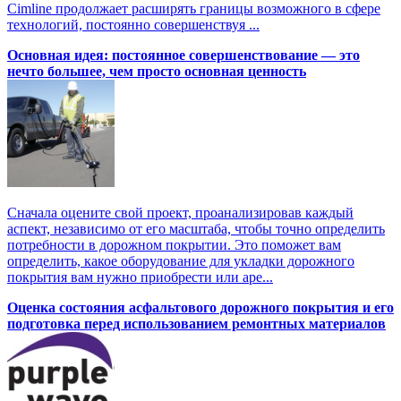
Cimline продолжает расширять границы возможного в сфере
технологий, постоянно совершенствуя ...
Основная идея: постоянное совершенствование — это
нечто большее, чем просто основная ценность
Сначала оцените свой проект, проанализировав каждый
аспект, независимо от его масштаба, чтобы точно определить
потребности в дорожном покрытии. Это поможет вам
определить, какое оборудование для укладки дорожного
покрытия вам нужно приобрести или аре...
Оценка состояния асфальтового дорожного покрытия и его
подготовка перед использованием ремонтных материалов