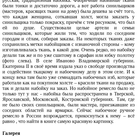
русская, традиционная набойка. Фабричные набивные ткани
были тонки и достаточно дороги, а вот работа синильщиков
(мастеров, красящих ткани на дому) была дешева за счёт того,
что каждая женщина, соткавшая холст, могла заказать у
синильщика только покраску, причём с тем рисунком, что был
ей по душе. Существовали целые артели и семьи
синильщиков, которые жили тем, что ходили по соседним
городам и сёлам, собирая заказы. На некоторых тканях даже
сохранились метки набойщиков с изнаночной стороны – кому
изготавливалась ткань, в какой дом. Очень редко, но набойку
делали так же и по уже сшитому в сарафан или юбку полотну
(фото слева). В селе Иваново Владимирской губернии.
Екатерина II в своё время издала указ о свободе производства
и содействии ткацкому и набоечному делу в этом селе. И к
концу века там было уже семнадцать набоечных изб, которые
работали как на покупном холсте – красили ткани на продажу,
так и делали набойку на заказ. Но набойное ремесло было не
только тут у нас - набойка была распространена в Тверской,
Ярославской, Московской, Костромской губерниях. Там, где
не было своих синильщиков, были мастера, приезжавшие из
соседних областей на ярмарки. Сейчас набоечное ручное
ремесло в России возрождается, прикоснуться к нему – всё
равно , что найти в книге самую красивую картинку.
Галерея