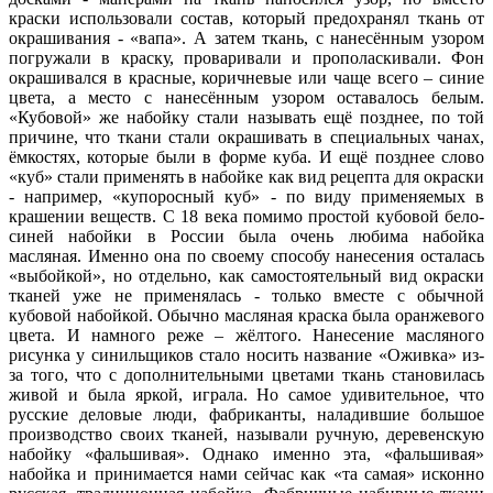
краски использовали состав, который предохранял ткань от
окрашивания - «вапа». А затем ткань, с нанесённым узором
погружали в краску, проваривали и прополаскивали. Фон
окрашивался в красные, коричневые или чаще всего – синие
цвета, а место с нанесённым узором оставалось белым.
«Кубовой» же набойку стали называть ещё позднее, по той
причине, что ткани стали окрашивать в специальных чанах,
ёмкостях, которые были в форме куба. И ещё позднее слово
«куб» стали применять в набойке как вид рецепта для окраски
- например, «купоросный куб» - по виду применяемых в
крашении веществ. С 18 века помимо простой кубовой бело-
синей набойки в России была очень любима набойка
масляная. Именно она по своему способу нанесения осталась
«выбойкой», но отдельно, как самостоятельный вид окраски
тканей уже не применялась - только вместе с обычной
кубовой набойкой. Обычно масляная краска была оранжевого
цвета. И намного реже – жёлтого. Нанесение масляного
рисунка у синильщиков стало носить название «Оживка» из-
за того, что с дополнительными цветами ткань становилась
живой и была яркой, играла. Но самое удивительное, что
русские деловые люди, фабриканты, наладившие большое
производство своих тканей, называли ручную, деревенскую
набойку «фальшивая». Однако именно эта, «фальшивая»
набойка и принимается нами сейчас как «та самая» исконно