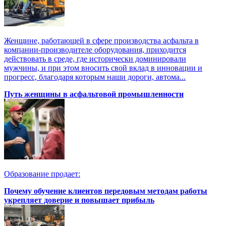
Женщине, работающей в сфере производства асфальта в
компании-производителе оборудования, приходится
действовать в среде, где исторически доминировали
мужчины, и при этом вносить свой вклад в инновации и
прогресс, благодаря которым наши дороги, автома...
Путь женщины в асфальтовой промышленности
Образование продает:
Почему обучение клиентов передовым методам работы
укрепляет доверие и повышает прибыль