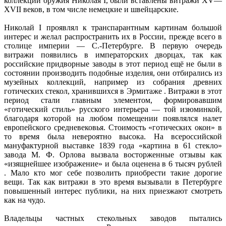
коллекции оружия Николая I, были вставлены витражи XV—
XVII веков, в том числе немецкие и швейцарские.
Николай I проявлял к транспарантным картинам большой
интерес и желал распространить их в России, прежде всего в
столице империи — С.-Петербурге. В первую очередь
витражи появились в императорских дворцах, так как
российские придворные заводы в этот период ещё не были в
состоянии производить подобные изделия, они отбирались из
музейных коллекций, например из собрания древних
готических стекол, хранившихся в Эрмитаже . Витражи в этот
период стали главным элементом, формировавшим
«готический стиль» русского интерьера — той изюминкой,
благодаря которой на любом помещении появлялся налет
европейского средневековья. Стоимость «готических окон» в
то время была невероятно высока. На всероссийской
мануфактурной выставке 1839 года «картина в 61 стекло»
завода М. Ф. Орлова вызвала восторженные отзывы как
«изящнейшее изображение» и была оценена в 6 тысяч рублей
. Мало кто мог себе позволить приобрести такие дорогие
вещи. Так как витражи в это время вызывали в Петербурге
повышенный интерес публики, на них приезжают смотреть
как на чудо.
Владельцы частных стекольных заводов пытались