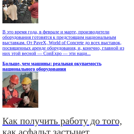
В это время года, в феврале и марте, производители
оборудования готовятся к предстоящим национальным
выставкам. От PaveX, World of Concrete до всех выставок,
посвященных аренде оборудования, и, конечно, главной из
них этой весной — ConExpo — эти наци...
Больше, чем машины: реальная окупаемость
национального оборудования
Как получить работу до того,
как асфальт застынет