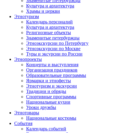
Знаменитые Петербуржцы
Культура и архитектура
Храмы и церкви
Этнотуризм
Календарь персоналий
Культура и архитектура
Религиозные объекты
Знаменитые петербуржцы
Этноэкскурсии по Петербургу
Этноэкскурсии по Москве
Туры и эксурсии по России
Этнопроекты
Концерты и выступления
Организация праздников
Образовательные программы
Ярмарки и этнофесты
Этнотуризм и экскурсии
Традиции и обряды
Спортивные программы
Национальные кухни
Уроки дружбы
Этнотовары
Национальные костюмы
События
Календарь событий