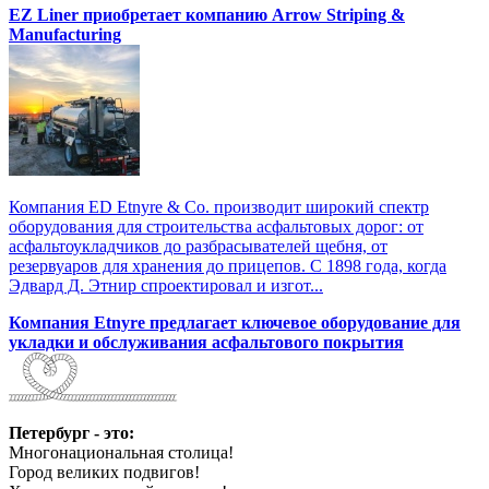
EZ Liner приобретает компанию Arrow Striping &
Manufacturing
Компания ED Etnyre & Co. производит широкий спектр
оборудования для строительства асфальтовых дорог: от
асфальтоукладчиков до разбрасывателей щебня, от
резервуаров для хранения до прицепов. С 1898 года, когда
Эдвард Д. Этнир спроектировал и изгот...
Компания Etnyre предлагает ключевое оборудование для
укладки и обслуживания асфальтового покрытия
Петербург - это:
Многонациональная столица!
Город великих подвигов!