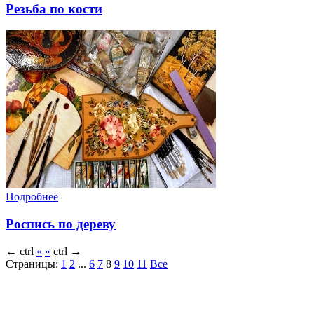
Резьба по кости
Подробнее
Роспись по дереву
←
ctrl
«
»
ctrl
→
Страницы:
1
2
...
6
7
8
9
10
11
Все