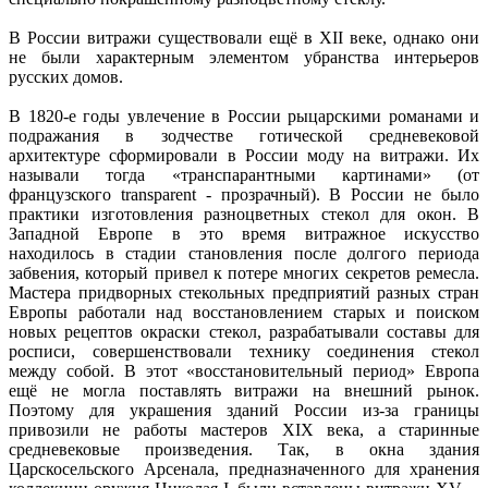
В России витражи существовали ещё в XII веке, однако они
не были характерным элементом убранства интерьеров
русских домов.
В 1820-е годы увлечение в России рыцарскими романами и
подражания в зодчестве готической средневековой
архитектуре сформировали в России моду на витражи. Их
называли тогда «транспарантными картинами» (от
французского transparent - прозрачный). В России не было
практики изготовления разноцветных стекол для окон. В
Западной Европе в это время витражное искусство
находилось в стадии становления после долгого периода
забвения, который привел к потере многих секретов ремесла.
Мастера придворных стекольных предприятий разных стран
Европы работали над восстановлением старых и поиском
новых рецептов окраски стекол, разрабатывали составы для
росписи, совершенствовали технику соединения стекол
между собой. В этот «восстановительный период» Европа
ещё не могла поставлять витражи на внешний рынок.
Поэтому для украшения зданий России из-за границы
привозили не работы мастеров XIX века, а старинные
средневековые произведения. Так, в окна здания
Царскосельского Арсенала, предназначенного для хранения