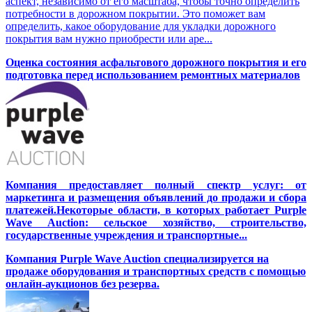
аспект, независимо от его масштаба, чтобы точно определить
потребности в дорожном покрытии. Это поможет вам
определить, какое оборудование для укладки дорожного
покрытия вам нужно приобрести или аре...
Оценка состояния асфальтового дорожного покрытия и его
подготовка перед использованием ремонтных материалов
Компания предоставляет полный спектр услуг: от
маркетинга и размещения объявлений до продажи и сбора
платежей.Некоторые области, в которых работает Purple
Wave Auction: сельское хозяйство, строительство,
государственные учреждения и транспортные...
Компания Purple Wave Auction специализируется на
продаже оборудования и транспортных средств с помощью
онлайн-аукционов без резерва.