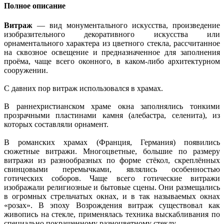
Полное описание
Витраж
— вид монументального искусства, произведение
изобразительного декоративного искусства или
орнаментального характера из цветного стекла, рассчитанное
на сквозное освещение и предназначенное для заполнения
проёма, чаще всего оконного, в каком-либо архитектурном
сооружении.
С давних пор витраж использовался в храмах.
В раннехристианском храме окна заполнялись тонкими
прозрачными пластинами камня (алебастра, селенита), из
которых составляли орнамент.
В романских храмах (Франция, Германия) появились
сюжетные витражи. Многоцветные, большие по размеру
витражи из разнообразных по форме стёкол, скреплённых
свинцовыми перемычками, являлись особенностью
готических соборов. Чаще всего готические витражи
изображали религиозные и бытовые сцены. Они размещались
в огромных стрельчатых окнах, и в так называемых окнах
«розах». В эпоху Возрождения витраж существовал как
живопись на стекле, применялась техника выскабливания по
специально покрашенному разноцветному стеклу.