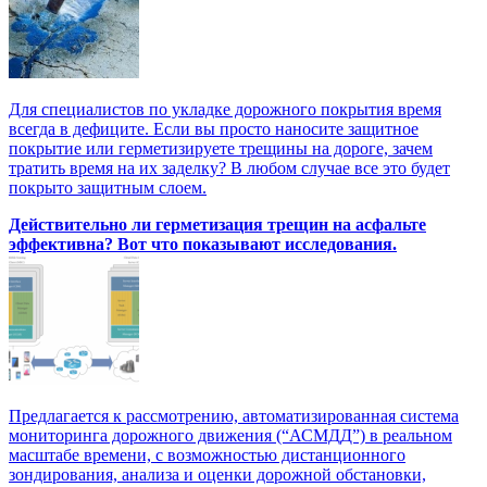
Для специалистов по укладке дорожного покрытия время
всегда в дефиците. Если вы просто наносите защитное
покрытие или герметизируете трещины на дороге, зачем
тратить время на их заделку? В любом случае все это будет
покрыто защитным слоем.
Действительно ли герметизация трещин на асфальте
эффективна? Вот что показывают исследования.
Предлагается к рассмотрению, автоматизированная система
мониторинга дорожного движения (“АСМДД”) в реальном
масштабе времени, с возможностью дистанционного
зондирования, анализа и оценки дорожной обстановки,