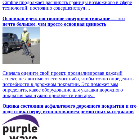
Cimline продолжает расширять границы возможного в сфере
технологий, постоянно совершенствуя ...
Основная идея: постоянное совершенствование — это
нечто большее, чем просто основная ценность
Сначала оцените свой проект, проанализировав каждый
аспект, независимо от его масштаба, чтобы точно определить
потребности в дорожном покрытии. Это поможет вам
определить, какое оборудование для укладки дорожного
покрытия вам нужно приобрести или аре...
Оценка состояния асфальтового дорожного покрытия и его
подготовка перед использованием ремонтных материалов