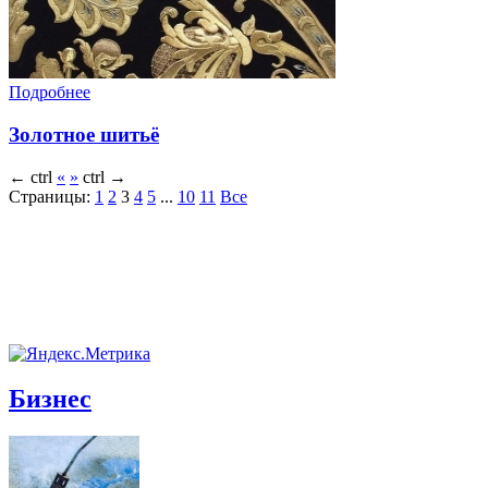
Подробнее
Золотное шитьё
←
ctrl
«
»
ctrl
→
Страницы:
1
2
3
4
5
...
10
11
Все
Бизнес