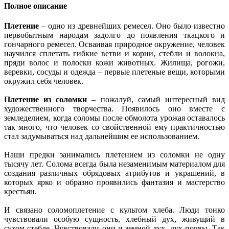
Полное описание
Плетение
– одно из древнейших ремесел. Оно было известно
первобытным народам задолго до появления ткацкого и
гончарного ремесел. Осваивая природное окружение, человек
научился сплетать гибкие ветви и корни, стебли и волокна,
пряди волос и полоски кожи животных. Жилища, рогожи,
веревки, сосуды и одежда – первые плетеные вещи, которыми
окружил себя человек.
Плетение из соломки
– пожалуй, самый интересный вид
художественного творчества. Появилось оно вместе с
земледелием, когда соломы после обмолота урожая оставалось
так много, что человек со свойственной ему практичностью
стал задумываться над дальнейшим ее использованием.
Наши предки занимались плетением из соломки не одну
тысячу лет. Солома всегда была незаменимым материалом для
создания различных обрядовых атрибутов и украшений, в
которых ярко и образно проявились фантазия и мастерство
крестьян.
И связано соломоплетение с культом хлеба. Люди тонко
чувствовали особую сущность, хлебный дух, живущий в
сухом стебле. Чувствовали они и земной дух, дух почвы. Так