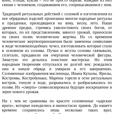
кони, птицы, куклы – это не просто образы. Каждый из них
связан с человеком, создававшим его, соприкасавшимся с ним.
Традицией ритуальных действий с соломой и изготовления из
нее обрядовых изделий пронизаны многие народные ритуалы
и праздники, приходящиеся на зиму, весну, лето. Наши
древние предки, стремясь умилостивить своих богов, от
которых, по их представлениям, зависел урожай, приносили
на своих полях человеческие жертвы. Но со временем
человеческие жертвоприношения были заменены символами
в виде человекоподобных чучел, изготавливать которые стали
в основном из соломы. Пучки и жгуты соломы связывали,
сплетали, придавили им очертания человеческой фигуры.
Зачастую это делалось поистине мастерски. Но этим
народным творениям отпускался не долгий век: рождались
они в начале обряда и умирали к его завершению.
Соломенные изображения масленицы, Ивана Купалы, Ярилы,
Костромы, Костробуньки, Марены горели в огне ритуальных
костров, тонули в воде, разрывались и разбрасывались по
полям. Их «смерть» символизировала будущее воскрешение в
зерне нового урожая.
Ни с чем не сравнимы по красоте соломенные «царские
врата», которые находились в иконостасах храмов. До нашего
времени сохранилось лишь несколько таких врат,