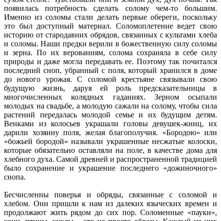
появилась потребность сделать солому чем-то большим.
Именно из соломы стали делать первые обереги, поскольку
это был доступный материал. Соломоплетение ведет свою
историю от стародавних обрядов, связанных с культами хлеба
и соломы. Наши предки верили в божественную силу соломы
и зерна. По их верованиям, солома сохраняла в себе силу
природы и даже могла передавать ее. Поэтому так почитался
последний сноп, убранный с поля, который хранился в доме
до нового урожая. С соломой крестьяне связывали свою
будущую жизнь, даруя ей роль предсказательницы в
многочисленных колядных гаданиях. Зерном осыпали
молодых на свадьбе, а молодую сажали на солому, чтобы сила
растений передалась молодой семье и их будущим детям.
Венками из колосьев украшали головы девушек-жниц, их
дарили хозяину поля, желая благополучия. «Бородою» или
«божьей бородой» называли украшенные несжатые колоски,
которые обязательно оставляли на поле, в качестве дома для
хлебного духа. Самой древней и распространенной традицией
было сохранение и украшение последнего «дожиночного»
снопа.
Бесчисленны поверья и обряды, связанные с соломой и
хлебом. Они пришли к нам из далеких языческих времен и
продолжают жить рядом до сих пор. Соломенные «пауки»,