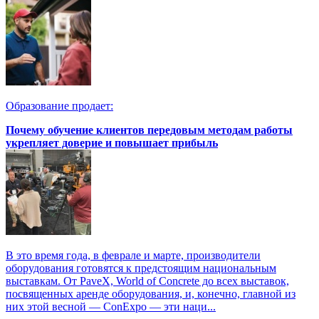
Образование продает:
Почему обучение клиентов передовым методам работы
укрепляет доверие и повышает прибыль
В это время года, в феврале и марте, производители
оборудования готовятся к предстоящим национальным
выставкам. От PaveX, World of Concrete до всех выставок,
посвященных аренде оборудования, и, конечно, главной из
них этой весной — ConExpo — эти наци...