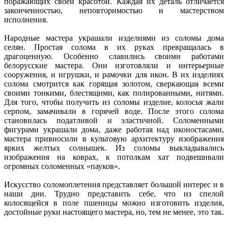
поражающих своей красотой. Каждая их деталь отличается
законченностью, неповторимостью и мастерством
исполнения.
Народные мастера украшали изделиями из соломы дома
селян. Простая солома в их руках превращалась в
драгоценную. Особенно славились своими работами
белорусские мастера. Они изготовляли и интерьерные
сооружения, и игрушки, и рамочки для икон. В их изделиях
солома смотрится как горящая золотом, сверкающая всеми
своими тонкими, блестящими, как полированными, нитями.
Для того, чтобы получить из соломы изделие, колосья жали
серпом, замачивали в горячей воде. После этого солома
становилась податливой и эластичной. Соломенными
фигурами украшали дома, даже работая над иконостасами,
мастера привносили в культовую архитектуру изображения
ярких желтых солнышек. Из соломы выкладывались
изображения на коврах, к потолкам хат подвешивали
огромных соломенных «пауков».
Искусство соломоплетения представляет большой интерес и в
наши дни. Трудно представить себе, что из спелой
колосящейся в поле пшеницы можно изготовить изделия,
достойные руки настоящего мастера, но, тем не менее, это так.