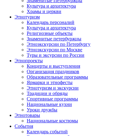
Знаменитые Петербуржцы
Культура и архитектура
Храмы и церкви
Этнотуризм
Календарь персоналий
Культура и архитектура
Религиозные объекты
Знаменитые петербуржцы
Этноэкскурсии по Петербургу
Этноэкскурсии по Москве
Туры и эксурсии по России
Этнопроекты
Концерты и выступления
Организация праздников
Образовательные программы
Ярмарки и этнофесты
Этнотуризм и экскурсии
Традиции и обряды
Спортивные программы
Национальные кухни
Уроки дружбы
Этнотовары
Национальные костюмы
События
Календарь событий