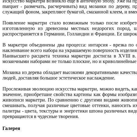
Искусство маркетри возникло еще в античную эпоху. Уже на пр
marquer - размечать, расчерчивать) вид мозаики по дереву
служащий фоном, закрепляют бумагой, смазанной клеем, и вме
Появление маркетри стало возможным только после изобрет
изготовленную из древесины местных недорогих пород, ш
распространяется в Германии, Голландии и Франции. Ее широк
В маркетри объединены два процесса: интарсия - врезка п
наклеивание всего набора на украшаемую поверхность издели
Наивысшего расцвета техника маркетри достигла в XVIII в
мозаичными наборами не только плоские, но и криволинейные
Мозаика из дерева обладает высокими декоративными качест
людей, доставляя большое эстетическое наслаждение.
Прослеживая эволюцию искусства маркетри, можно видеть, ка
значение, приобретшие свойства картины как формы изобразит
живописи маркетри. По сравнению с другими видами живопис
смешивать, получая различные цветовые оттенки, наносить и
палитры - цвета, текстуры и энергетики шпона различных вид
превращаются в чудесные творения.
Галерея