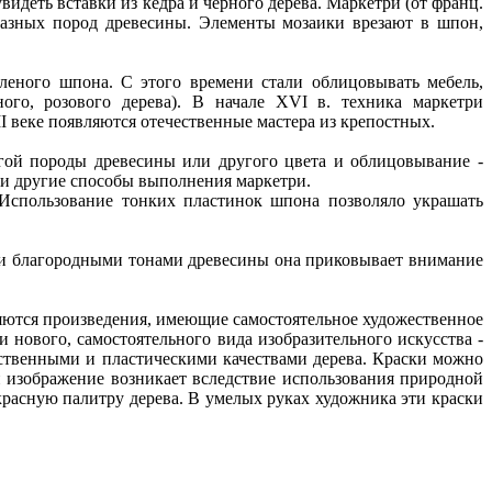
идеть вставки из кедра и черного дерева. Маркетри (от франц.
 разных пород древесины. Элементы мозаики врезают в шпон,
леного шпона. С этого времени стали облицовывать мебель,
го, розового дерева). В начале XVI в. техника маркетри
I веке появляются отечественные мастера из крепостных.
гой породы древесины или другого цвета и облицовывание -
 и другие способы выполнения маркетри.
 Использование тонких пластинок шпона позволяло украшать
ми благородными тонами древесины она приковывает внимание
яются произведения, имеющие самостоятельное художественное
 нового, самостоятельного вида изобразительного искусства -
ственными и пластическими качествами дерева. Краски можно
и изображение возникает вследствие использования природной
красную палитру дерева. В умелых руках художника эти краски