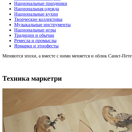
Национальные праздники
Национальная одежда
Национальные кухни
Творческие коллективы
Музыкальные инструменты
Национальные игры
Традиции и обычаи
Ремесла и промыслы
Ярмарки и этнофесты
Меняются эпохи, а вместе с ними меняется и облик Санкт-Пет
Техника маркетри