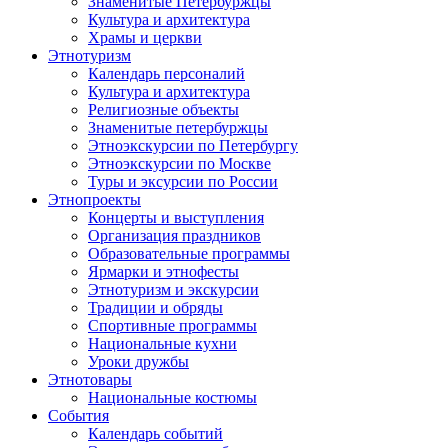
Знаменитые Петербуржцы
Культура и архитектура
Храмы и церкви
Этнотуризм
Календарь персоналий
Культура и архитектура
Религиозные объекты
Знаменитые петербуржцы
Этноэкскурсии по Петербургу
Этноэкскурсии по Москве
Туры и эксурсии по России
Этнопроекты
Концерты и выступления
Организация праздников
Образовательные программы
Ярмарки и этнофесты
Этнотуризм и экскурсии
Традиции и обряды
Спортивные программы
Национальные кухни
Уроки дружбы
Этнотовары
Национальные костюмы
События
Календарь событий