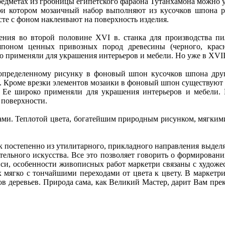
едметах из гробницы египетского фараона Тутанхамона можно ув
, при котором мозаичный набор выполняют из кусочков шпона
сте с фоном наклеивают на поверхность изделия.
ения во второй половине XVI в. станка для производства пи
поном ценных привозных пород древесины (черного, красно
о применяли для украшения интерьеров и мебели. Но уже в XVII
о определенному рисунку в фоновый шпон кусочков шпона дру
я. Кроме врезки элементов мозаики в фоновый шпон существуют
. Ее широко применяли для украшения интерьеров и мебели.
 поверхности.
вами. Теплотой цвета, богатейшим природным рисунком, мягки
к постепенно из утилитарного, прикладного направления выдел
ельного искусства. Все это позволяет говорить о формировании
и, особенности живописных работ маркетри связаны с художе
х мягко с тончайшими переходами от цвета к цвету. В маркетр
ов деревьев. Природа сама, как Великий Мастер, дарит Вам пре