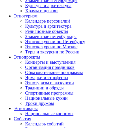
Знаменитые Петербуржцы
Культура и архитектура
Храмы и церкви
Этнотуризм
Календарь персоналий
Культура и архитектура
Религиозные объекты
Знаменитые петербуржцы
Этноэкскурсии по Петербургу
Этноэкскурсии по Москве
Туры и эксурсии по России
Этнопроекты
Концерты и выступления
Организация праздников
Образовательные программы
Ярмарки и этнофесты
Этнотуризм и экскурсии
Традиции и обряды
Спортивные программы
Национальные кухни
Уроки дружбы
Этнотовары
Национальные костюмы
События
Календарь событий