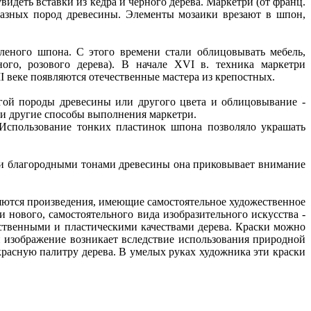
идеть вставки из кедра и черного дерева. Маркетри (от франц.
 разных пород древесины. Элементы мозаики врезают в шпон,
леного шпона. С этого времени стали облицовывать мебель,
го, розового дерева). В начале XVI в. техника маркетри
I веке появляются отечественные мастера из крепостных.
гой породы древесины или другого цвета и облицовывание -
 и другие способы выполнения маркетри.
 Использование тонких пластинок шпона позволяло украшать
ми благородными тонами древесины она приковывает внимание
яются произведения, имеющие самостоятельное художественное
 нового, самостоятельного вида изобразительного искусства -
ственными и пластическими качествами дерева. Краски можно
и изображение возникает вследствие использования природной
красную палитру дерева. В умелых руках художника эти краски