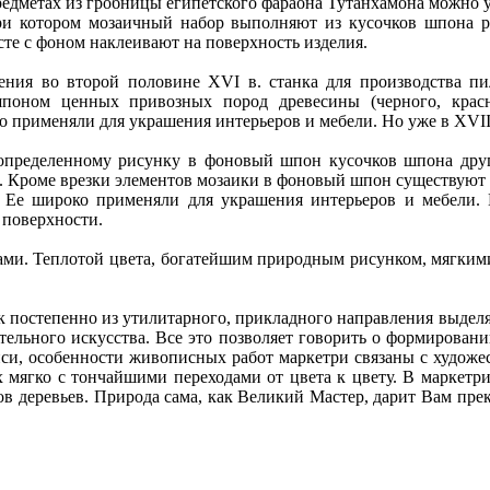
едметах из гробницы египетского фараона Тутанхамона можно ув
, при котором мозаичный набор выполняют из кусочков шпона
сте с фоном наклеивают на поверхность изделия.
ения во второй половине XVI в. станка для производства пи
поном ценных привозных пород древесины (черного, красно
о применяли для украшения интерьеров и мебели. Но уже в XVII
о определенному рисунку в фоновый шпон кусочков шпона дру
я. Кроме врезки элементов мозаики в фоновый шпон существуют
. Ее широко применяли для украшения интерьеров и мебели.
 поверхности.
вами. Теплотой цвета, богатейшим природным рисунком, мягки
к постепенно из утилитарного, прикладного направления выдел
ельного искусства. Все это позволяет говорить о формировании
и, особенности живописных работ маркетри связаны с художе
х мягко с тончайшими переходами от цвета к цвету. В маркетр
ов деревьев. Природа сама, как Великий Мастер, дарит Вам пре