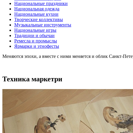
Национальные праздники
Национальная одежда
Национальные кухни
Творческие коллективы
Музыкальные инструменты
Национальные игры
Традиции и обычаи
Ремесла и промыслы
Ярмарки и этнофесты
Меняются эпохи, а вместе с ними меняется и облик Санкт-Пет
Техника маркетри