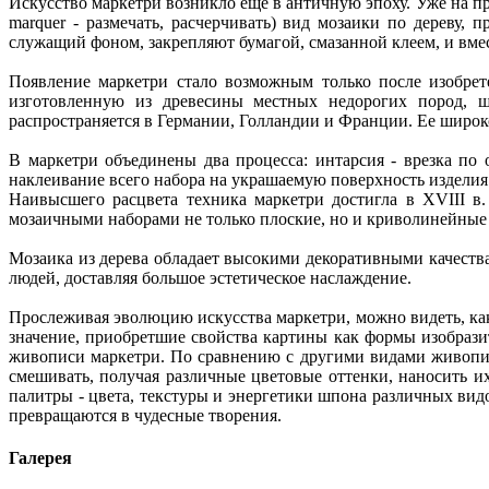
Искусство маркетри возникло еще в античную эпоху. Уже на пр
marquer - размечать, расчерчивать) вид мозаики по дереву
служащий фоном, закрепляют бумагой, смазанной клеем, и вме
Появление маркетри стало возможным только после изобрет
изготовленную из древесины местных недорогих пород, ш
распространяется в Германии, Голландии и Франции. Ее широк
В маркетри объединены два процесса: интарсия - врезка п
наклеивание всего набора на украшаемую поверхность издели
Наивысшего расцвета техника маркетри достигла в XVIII в
мозаичными наборами не только плоские, но и криволинейные
Мозаика из дерева обладает высокими декоративными качест
людей, доставляя большое эстетическое наслаждение.
Прослеживая эволюцию искусства маркетри, можно видеть, ка
значение, приобретшие свойства картины как формы изобразит
живописи маркетри. По сравнению с другими видами живопис
смешивать, получая различные цветовые оттенки, наносить и
палитры - цвета, текстуры и энергетики шпона различных вид
превращаются в чудесные творения.
Галерея