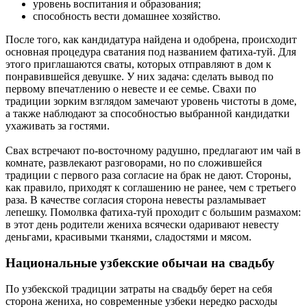
уровень воспитания и образования;
способность вести домашнее хозяйство.
После того, как кандидатура найдена и одобрена, происходит
основная процедура сватания под названием фатиха-туй. Для
этого приглашаются сваты, которых отправляют в дом к
понравившейся девушке. У них задача: сделать вывод по
первому впечатлению о невесте и ее семье. Свахи по
традиции зорким взглядом замечают уровень чистоты в доме,
а также наблюдают за способностью выбранной кандидатки
ухаживать за гостями.
Свах встречают по-восточному радушно, предлагают им чай в
комнате, развлекают разговорами, но по сложившейся
традиции с первого раза согласие на брак не дают. Стороны,
как правило, приходят к соглашению не ранее, чем с третьего
раза. В качестве согласия сторона невесты разламывает
лепешку. Помолвка фатиха-туй проходит с большим размахом:
в этот день родители жениха всячески одаривают невесту
деньгами, красивыми тканями, сладостями и мясом.
Национальные узбекские обычаи на свадьбу
По узбекской традиции затраты на свадьбу берет на себя
сторона жениха, но современные узбеки нередко расходы