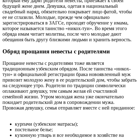
который ему дарят родители невесты, приезжает к своей
будущей жене днем. Девушка, одетая в национальный
свадебный наряд, обязательно покрывает лицо фатой, чтобы
ее не сглазили. Молодые, прежде чем официально
зарегистрироваться в ЗАГСе, проходят обручение у имама,
которое называется таинство «никох-туи». Во время этого
обряда имам читает молитвы, после чего молодые дают
обещания быть другу близкими людьми и хранить верность.
Обряд прощания невесты с родителями
Прощание невесты с родителями тоже является
традиционным узбекским обрядом. После таинства «никох-
туи» и официальной регистрации брака новоявленный муж
привозит молодую жену в ее родительский дом, чтобы забрать
на следующее утро. Родители по традиции символически
оплакивают девушку, тем самым желая ей счастливой
семейной жизни. Утром молодая жена уже окончательно
покидает родительский дом в сопровождении мужа.
Провожая девушку, семья отправляет вместе с ней приданное:
курпачи (узбекские матрасы);
постельное белье;
кухонную утварь и все необходимое в хозяйстве на