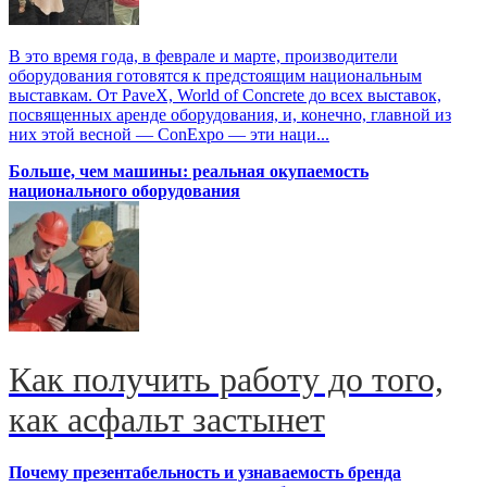
В это время года, в феврале и марте, производители
оборудования готовятся к предстоящим национальным
выставкам. От PaveX, World of Concrete до всех выставок,
посвященных аренде оборудования, и, конечно, главной из
них этой весной — ConExpo — эти наци...
Больше, чем машины: реальная окупаемость
национального оборудования
Как получить работу до того,
как асфальт застынет
Почему презентабельность и узнаваемость бренда