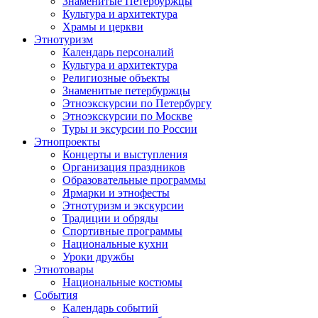
Знаменитые Петербуржцы
Культура и архитектура
Храмы и церкви
Этнотуризм
Календарь персоналий
Культура и архитектура
Религиозные объекты
Знаменитые петербуржцы
Этноэкскурсии по Петербургу
Этноэкскурсии по Москве
Туры и эксурсии по России
Этнопроекты
Концерты и выступления
Организация праздников
Образовательные программы
Ярмарки и этнофесты
Этнотуризм и экскурсии
Традиции и обряды
Спортивные программы
Национальные кухни
Уроки дружбы
Этнотовары
Национальные костюмы
События
Календарь событий