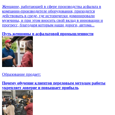
Женщине, работающей в сфере производства асфальта в
компании-производителе оборудования, приходится
действовать в среде, где исторически доминировали
мужчины, и при этом вносить свой вклад в инновации и
прогресс, благодаря которым наши дороги, автома...
Путь женщины в асфальтовой промышленности
Образование продает:
Почему обучение клиентов передовым методам работы
укрепляет доверие и повышает прибыль