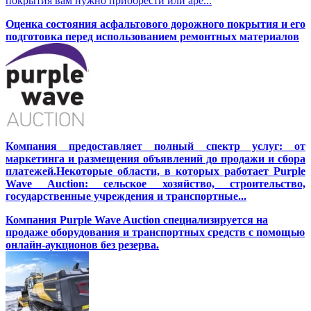
покрытия вам нужно приобрести или аре...
Оценка состояния асфальтового дорожного покрытия и его
подготовка перед использованием ремонтных материалов
Компания предоставляет полный спектр услуг: от
маркетинга и размещения объявлений до продажи и сбора
платежей.Некоторые области, в которых работает Purple
Wave Auction: сельское хозяйство, строительство,
государственные учреждения и транспортные...
Компания Purple Wave Auction специализируется на
продаже оборудования и транспортных средств с помощью
онлайн-аукционов без резерва.