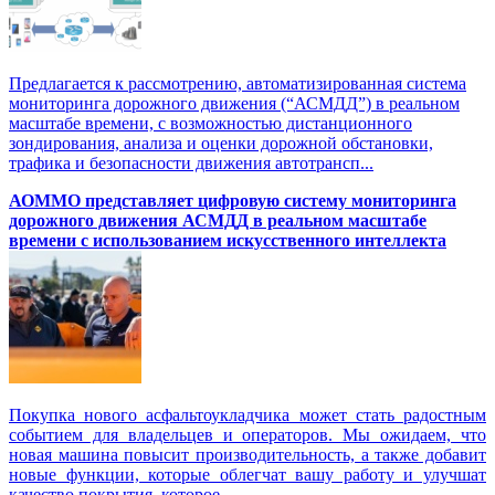
Предлагается к рассмотрению, автоматизированная система
мониторинга дорожного движения (“АСМДД”) в реальном
масштабе времени, с возможностью дистанционного
зондирования, анализа и оценки дорожной обстановки,
трафика и безопасности движения автотрансп...
АОММО представляет цифровую cистему мониторинга
дорожного движения АСМДД в реальном масштабе
времени с использованием искусственного интеллекта
Покупка нового асфальтоукладчика может стать радостным
событием для владельцев и операторов. Мы ожидаем, что
новая машина повысит производительность, а также добавит
новые функции, которые облегчат вашу работу и улучшат
качество покрытия, которое ...