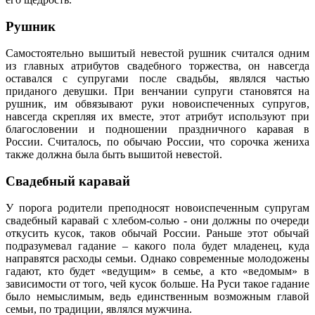
Рушник
Самостоятельно вышитый невестой рушник считался одним
из главных атрибутов свадебного торжества, он навсегда
оставался с супругами после свадьбы, являлся частью
приданого девушки. При венчании супруги становятся на
рушник, им обвязывают руки новоиспеченных супругов,
навсегда скрепляя их вместе, этот атрибут используют при
благословении и подношении праздничного каравая в
России. Считалось, по обычаю России, что сорочка жениха
также должна была быть вышитой невестой.
Свадебный каравай
У порога родители преподносят новоиспеченным супругам
свадебный каравай с хлебом-солью - они должны по очереди
откусить кусок, таков обычай России. Раньше этот обычай
подразумевал гадание – какого пола будет младенец, куда
направятся расходы семьи. Однако современные молодожены
гадают, кто будет «ведущим» в семье, а кто «ведомым» в
зависимости от того, чей кусок больше. На Руси такое гадание
было немыслимым, ведь единственным возможным главой
семьи, по традиции, являлся мужчина.