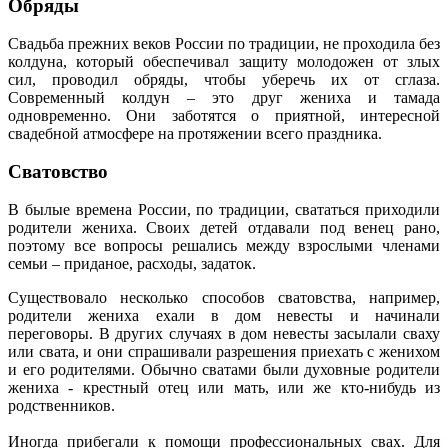
Обряды
Свадьба прежних веков России по традиции, не проходила без
колдуна, который обеспечивал защиту молодожен от злых
сил, проводил обряды, чтобы уберечь их от сглаза.
Современный колдун – это друг жениха и тамада
одновременно. Они заботятся о приятной, интересной
свадебной атмосфере на протяжении всего праздника.
Сватовство
В былые времена России, по традиции, свататься приходили
родители жениха. Своих детей отдавали под венец рано,
поэтому все вопросы решались между взрослыми членами
семьи – приданое, расходы, задаток.
Существовало несколько способов сватовства, например,
родители жениха ехали в дом невесты и начинали
переговоры. В других случаях в дом невесты засылали сваху
или свата, и они спрашивали разрешения приехать с женихом
и его родителями. Обычно сватами были духовные родители
жениха - крестный отец или мать, или же кто-нибудь из
родственников.
Иногда прибегали к помощи профессиональных свах. Для