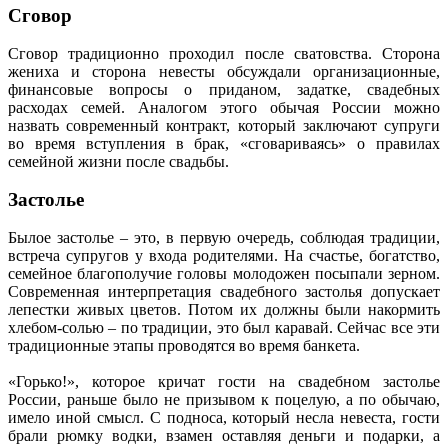
Сговор
Сговор традиционно проходил после сватовства. Сторона
жениха и сторона невесты обсуждали организационные,
финансовые вопросы о приданом, задатке, свадебных
расходах семей. Аналогом этого обычая России можно
назвать современный контракт, который заключают супруги
во время вступления в брак, «сговариваясь» о правилах
семейной жизни после свадьбы.
Застолье
Былое застолье – это, в первую очередь, соблюдая традиции,
встреча супругов у входа родителями. На счастье, богатство,
семейное благополучие головы молодожен посыпали зерном.
Современная интерпретация свадебного застолья допускает
лепестки живых цветов. Потом их должны были накормить
хлебом-солью – по традиции, это был каравай. Сейчас все эти
традиционные этапы проводятся во время банкета.
«Горько!», которое кричат гости на свадебном застолье
России, раньше было не призывом к поцелую, а по обычаю,
имело иной смысл. С подноса, который несла невеста, гости
брали рюмку водки, взамен оставляя деньги и подарки, а