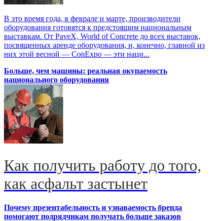
В это время года, в феврале и марте, производители
оборудования готовятся к предстоящим национальным
выставкам. От PaveX, World of Concrete до всех выставок,
посвященных аренде оборудования, и, конечно, главной из
них этой весной — ConExpo — эти наци...
Больше, чем машины: реальная окупаемость
национального оборудования
Как получить работу до того,
как асфальт застынет
Почему презентабельность и узнаваемость бренда
помогают подрядчикам получать больше заказов