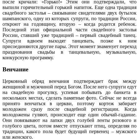
после кричали: «Горько!» Этим они подтверждали, что
выпили горячительный горький напиток. Еще одна традиция
свадебного застолья – связывание свидетелями двух бутылок
шампанского, одну из которых супруги, по традиции России,
откроют на годовщину, вторую – когда родится ребенок.
Последний этап официальной части свадебного застолья
России, ставший уже традицией – первый свадебный танец.
Супруги вдвоем выходят танцевать, позже к ним
присоединяются другие пары. Этот момент знаменует переход
празднования свадьбы в танцевальную, музыкальную,
конкурсную программу.
Венчание
Церковный обряд венчания подтверждает брак между
женщиной и мужчиной перед Богом. После него супруги едут
на свадебную прогулку, успевая побывать до банкета в
нескольких местах, сделать памятные фото. Сейчас не всегда
принято венчаться в церкви, поэтому кортеж забирает
молодожен сразу после свадебной регистрации. Когда
молодожены гуляют, происходит еще один обычай-гадание.
Они повязывают на лапки двух голубей ленты розового и
голубого цвета, потом вместе отпускают птиц, определяя по
традиции, какого пола будет будущий первенец – мужского
или женского.