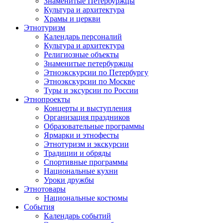
Знаменитые Петербуржцы
Культура и архитектура
Храмы и церкви
Этнотуризм
Календарь персоналий
Культура и архитектура
Религиозные объекты
Знаменитые петербуржцы
Этноэкскурсии по Петербургу
Этноэкскурсии по Москве
Туры и эксурсии по России
Этнопроекты
Концерты и выступления
Организация праздников
Образовательные программы
Ярмарки и этнофесты
Этнотуризм и экскурсии
Традиции и обряды
Спортивные программы
Национальные кухни
Уроки дружбы
Этнотовары
Национальные костюмы
События
Календарь событий