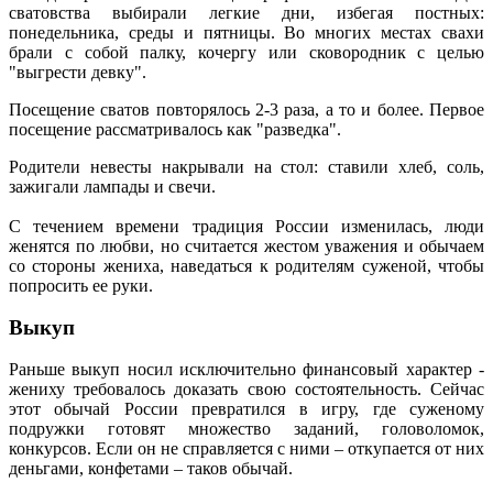
сватовства выбирали легкие дни, избегая постных:
понедельника, среды и пятницы. Во многих местах свахи
брали с собой палку, кочергу или сковородник с целью
"выгрести девку".
Посещение сватов повторялось 2-3 раза, а то и более. Первое
посещение рассматривалось как "разведка".
Родители невесты накрывали на стол: ставили хлеб, соль,
зажигали лампады и свечи.
С течением времени традиция России изменилась, люди
женятся по любви, но считается жестом уважения и обычаем
со стороны жениха, наведаться к родителям суженой, чтобы
попросить ее руки.
Выкуп
Раньше выкуп носил исключительно финансовый характер -
жениху требовалось доказать свою состоятельность. Сейчас
этот обычай России превратился в игру, где суженому
подружки готовят множество заданий, головоломок,
конкурсов. Если он не справляется с ними – откупается от них
деньгами, конфетами – таков обычай.