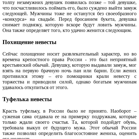
толпу незамужних девушек появилась позже – той девушке,
что посчастливилось поймать его, было суждено выйти замуж
следующей. Мужчины тоже не останутся без своеобразного
«конкурса» на свадьбе. Перед бросанием букета, девушка
снимает подвязку, которую вскоре будут ловить мужчины.
Она также определяет того, кто удачно женится следующим.
Похищение невесты
Сейчас похищение носит развлекательный характер, но во
времена крепостного права России - это был неприятный
крестьянский обычай. Девушку, которую выдавали замуж, мог
взять на первую брачную ночь пан или барин. Если жених
противился этому – его помощники крали невесту с
торжества и приводили силой, однако богатым мужчинам
удавалось откупиться от этого.
Туфелька невесты
Красть туфельку, в России было не принято. Наоборот –
суженая сама отдавала ее на примерку подружкам, которые
только ждали своего счастья. Та, которой подойдет обувь,
требовала выкуп от будущего мужа. Этот обычай России
также позволял определить благосостояние жениха, оценить
его щедрость.