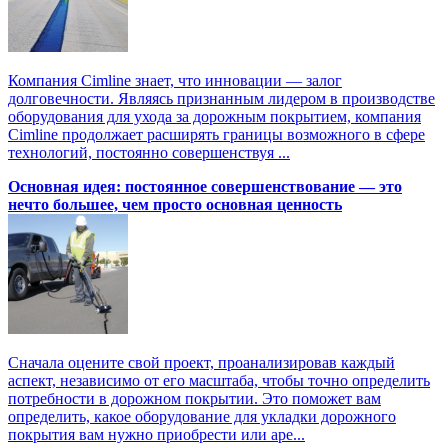
Компания Cimline знает, что инновации — залог
долговечности. Являясь признанным лидером в производстве
оборудования для ухода за дорожным покрытием, компания
Cimline продолжает расширять границы возможного в сфере
технологий, постоянно совершенствуя ...
Основная идея: постоянное совершенствование — это
нечто большее, чем просто основная ценность
Сначала оцените свой проект, проанализировав каждый
аспект, независимо от его масштаба, чтобы точно определить
потребности в дорожном покрытии. Это поможет вам
определить, какое оборудование для укладки дорожного
покрытия вам нужно приобрести или аре...