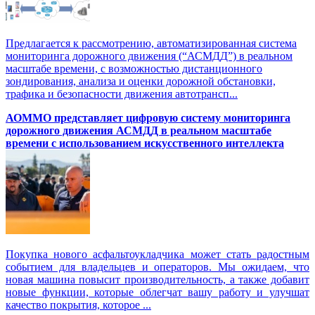
Предлагается к рассмотрению, автоматизированная система
мониторинга дорожного движения (“АСМДД”) в реальном
масштабе времени, с возможностью дистанционного
зондирования, анализа и оценки дорожной обстановки,
трафика и безопасности движения автотрансп...
АОММО представляет цифровую cистему мониторинга
дорожного движения АСМДД в реальном масштабе
времени с использованием искусственного интеллекта
Покупка нового асфальтоукладчика может стать радостным
событием для владельцев и операторов. Мы ожидаем, что
новая машина повысит производительность, а также добавит
новые функции, которые облегчат вашу работу и улучшат
качество покрытия, которое ...