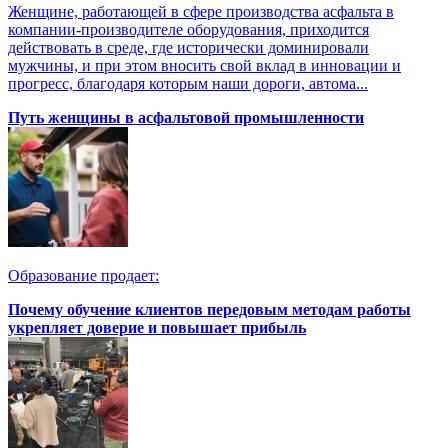
Женщине, работающей в сфере производства асфальта в
компании-производителе оборудования, приходится
действовать в среде, где исторически доминировали
мужчины, и при этом вносить свой вклад в инновации и
прогресс, благодаря которым наши дороги, автома...
Путь женщины в асфальтовой промышленности
Образование продает:
Почему обучение клиентов передовым методам работы
укрепляет доверие и повышает прибыль