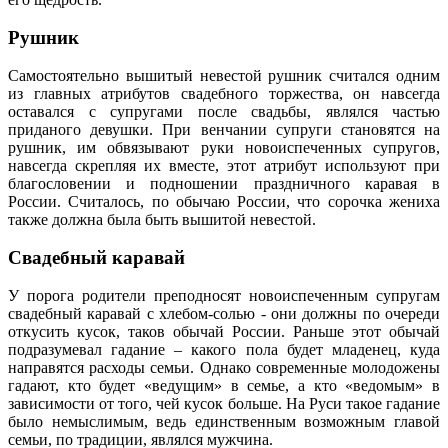
Рушник
Самостоятельно вышитый невестой рушник считался одним
из главных атрибутов свадебного торжества, он навсегда
оставался с супругами после свадьбы, являлся частью
приданого девушки. При венчании супруги становятся на
рушник, им обвязывают руки новоиспеченных супругов,
навсегда скрепляя их вместе, этот атрибут используют при
благословении и подношении праздничного каравая в
России. Считалось, по обычаю России, что сорочка жениха
также должна была быть вышитой невестой.
Свадебный каравай
У порога родители преподносят новоиспеченным супругам
свадебный каравай с хлебом-солью - они должны по очереди
откусить кусок, таков обычай России. Раньше этот обычай
подразумевал гадание – какого пола будет младенец, куда
направятся расходы семьи. Однако современные молодожены
гадают, кто будет «ведущим» в семье, а кто «ведомым» в
зависимости от того, чей кусок больше. На Руси такое гадание
было немыслимым, ведь единственным возможным главой
семьи, по традиции, являлся мужчина.