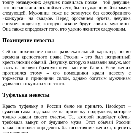
толпу незамужних девушек появилась позже – той девушке,
что посчастливилось поймать его, было суждено выйти замуж
следующей. Мужчины тоже не останутся без своеобразного
«конкурса» на свадьбе. Перед бросанием букета, девушка
снимает подвязку, которую вскоре будут ловить мужчины.
Она также определяет того, кто удачно женится следующим.
Похищение невесты
Сейчас похищение носит развлекательный характер, но во
времена крепостного права России - это был неприятный
крестьянский обычай. Девушку, которую выдавали замуж, мог
взять на первую брачную ночь пан или барин. Если жених
противился этому – его помощники крали невесту с
торжества и приводили силой, однако богатым мужчинам
удавалось откупиться от этого.
Туфелька невесты
Красть туфельку, в России было не принято. Наоборот –
суженая сама отдавала ее на примерку подружкам, которые
только ждали своего счастья. Та, которой подойдет обувь,
требовала выкуп от будущего мужа. Этот обычай России
также позволял определить благосостояние жениха, оценить
его щедрость.