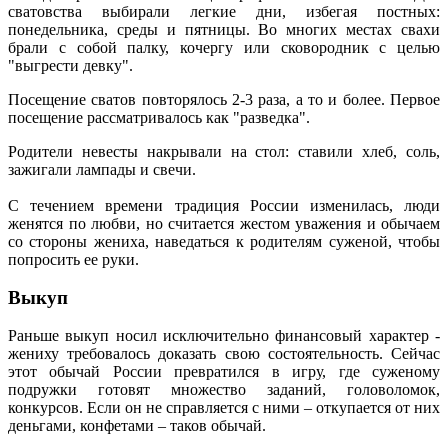
сватовства выбирали легкие дни, избегая постных:
понедельника, среды и пятницы. Во многих местах свахи
брали с собой палку, кочергу или сковородник с целью
"выгрести девку".
Посещение сватов повторялось 2-3 раза, а то и более. Первое
посещение рассматривалось как "разведка".
Родители невесты накрывали на стол: ставили хлеб, соль,
зажигали лампады и свечи.
С течением времени традиция России изменилась, люди
женятся по любви, но считается жестом уважения и обычаем
со стороны жениха, наведаться к родителям суженой, чтобы
попросить ее руки.
Выкуп
Раньше выкуп носил исключительно финансовый характер -
жениху требовалось доказать свою состоятельность. Сейчас
этот обычай России превратился в игру, где суженому
подружки готовят множество заданий, головоломок,
конкурсов. Если он не справляется с ними – откупается от них
деньгами, конфетами – таков обычай.