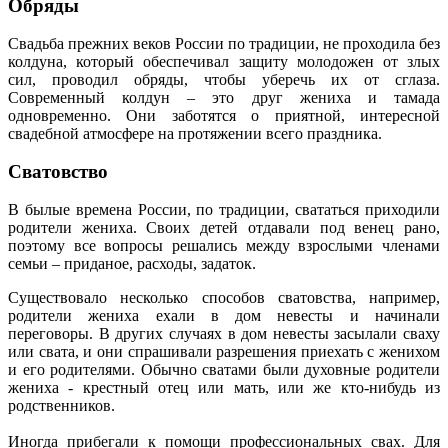
Обряды
Свадьба прежних веков России по традиции, не проходила без
колдуна, который обеспечивал защиту молодожен от злых
сил, проводил обряды, чтобы уберечь их от сглаза.
Современный колдун – это друг жениха и тамада
одновременно. Они заботятся о приятной, интересной
свадебной атмосфере на протяжении всего праздника.
Сватовство
В былые времена России, по традиции, свататься приходили
родители жениха. Своих детей отдавали под венец рано,
поэтому все вопросы решались между взрослыми членами
семьи – приданое, расходы, задаток.
Существовало несколько способов сватовства, например,
родители жениха ехали в дом невесты и начинали
переговоры. В других случаях в дом невесты засылали сваху
или свата, и они спрашивали разрешения приехать с женихом
и его родителями. Обычно сватами были духовные родители
жениха - крестный отец или мать, или же кто-нибудь из
родственников.
Иногда прибегали к помощи профессиональных свах. Для