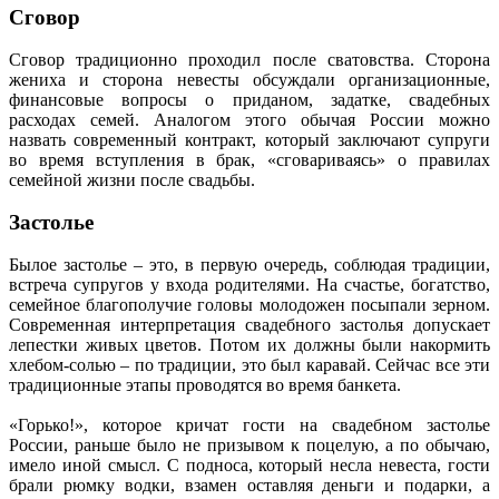
Сговор
Сговор традиционно проходил после сватовства. Сторона
жениха и сторона невесты обсуждали организационные,
финансовые вопросы о приданом, задатке, свадебных
расходах семей. Аналогом этого обычая России можно
назвать современный контракт, который заключают супруги
во время вступления в брак, «сговариваясь» о правилах
семейной жизни после свадьбы.
Застолье
Былое застолье – это, в первую очередь, соблюдая традиции,
встреча супругов у входа родителями. На счастье, богатство,
семейное благополучие головы молодожен посыпали зерном.
Современная интерпретация свадебного застолья допускает
лепестки живых цветов. Потом их должны были накормить
хлебом-солью – по традиции, это был каравай. Сейчас все эти
традиционные этапы проводятся во время банкета.
«Горько!», которое кричат гости на свадебном застолье
России, раньше было не призывом к поцелую, а по обычаю,
имело иной смысл. С подноса, который несла невеста, гости
брали рюмку водки, взамен оставляя деньги и подарки, а