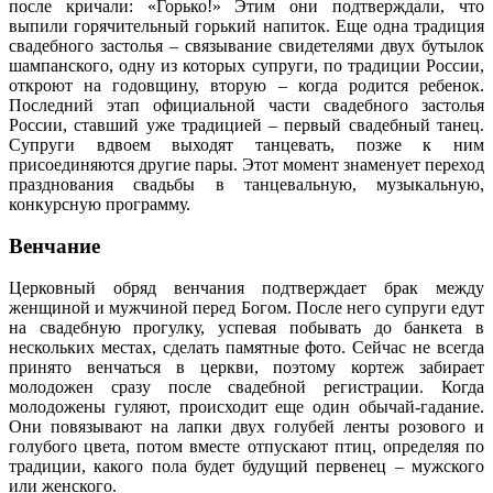
после кричали: «Горько!» Этим они подтверждали, что
выпили горячительный горький напиток. Еще одна традиция
свадебного застолья – связывание свидетелями двух бутылок
шампанского, одну из которых супруги, по традиции России,
откроют на годовщину, вторую – когда родится ребенок.
Последний этап официальной части свадебного застолья
России, ставший уже традицией – первый свадебный танец.
Супруги вдвоем выходят танцевать, позже к ним
присоединяются другие пары. Этот момент знаменует переход
празднования свадьбы в танцевальную, музыкальную,
конкурсную программу.
Венчание
Церковный обряд венчания подтверждает брак между
женщиной и мужчиной перед Богом. После него супруги едут
на свадебную прогулку, успевая побывать до банкета в
нескольких местах, сделать памятные фото. Сейчас не всегда
принято венчаться в церкви, поэтому кортеж забирает
молодожен сразу после свадебной регистрации. Когда
молодожены гуляют, происходит еще один обычай-гадание.
Они повязывают на лапки двух голубей ленты розового и
голубого цвета, потом вместе отпускают птиц, определяя по
традиции, какого пола будет будущий первенец – мужского
или женского.