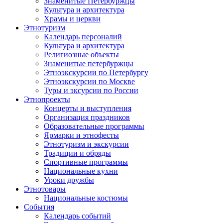
Знаменитые Петербуржцы
Культура и архитектура
Храмы и церкви
Этнотуризм
Календарь персоналий
Культура и архитектура
Религиозные объекты
Знаменитые петербуржцы
Этноэкскурсии по Петербургу
Этноэкскурсии по Москве
Туры и эксурсии по России
Этнопроекты
Концерты и выступления
Организация праздников
Образовательные программы
Ярмарки и этнофесты
Этнотуризм и экскурсии
Традиции и обряды
Спортивные программы
Национальные кухни
Уроки дружбы
Этнотовары
Национальные костюмы
События
Календарь событий