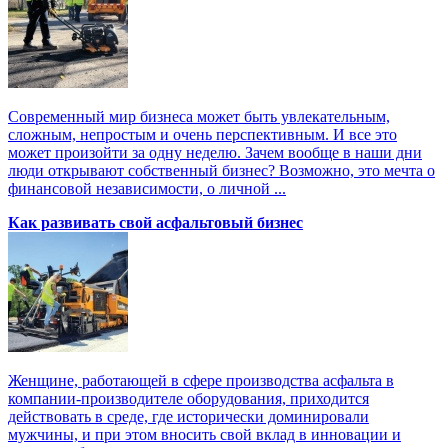
Современный мир бизнеса может быть увлекательным,
сложным, непростым и очень перспективным. И все это
может произойти за одну неделю. Зачем вообще в наши дни
люди открывают собственный бизнес? Возможно, это мечта о
финансовой независимости, о личной ...
Как развивать свой асфальтовый бизнес
Женщине, работающей в сфере производства асфальта в
компании-производителе оборудования, приходится
действовать в среде, где исторически доминировали
мужчины, и при этом вносить свой вклад в инновации и