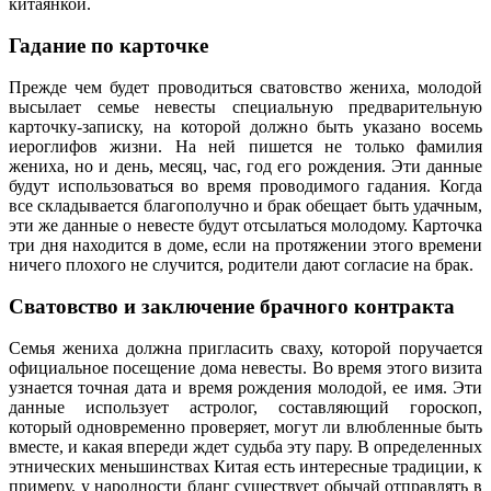
китаянкой.
Гадание по карточке
Прежде чем будет проводиться сватовство жениха, молодой
высылает семье невесты специальную предварительную
карточку-записку, на которой должно быть указано восемь
иероглифов жизни. На ней пишется не только фамилия
жениха, но и день, месяц, час, год его рождения. Эти данные
будут использоваться во время проводимого гадания. Когда
все складывается благополучно и брак обещает быть удачным,
эти же данные о невесте будут отсылаться молодому. Карточка
три дня находится в доме, если на протяжении этого времени
ничего плохого не случится, родители дают согласие на брак.
Сватовство и заключение брачного контракта
Семья жениха должна пригласить сваху, которой поручается
официальное посещение дома невесты. Во время этого визита
узнается точная дата и время рождения молодой, ее имя. Эти
данные использует астролог, составляющий гороскоп,
который одновременно проверяет, могут ли влюбленные быть
вместе, и какая впереди ждет судьба эту пару. В определенных
этнических меньшинствах Китая есть интересные традиции, к
примеру, у народности бланг существует обычай отправлять в