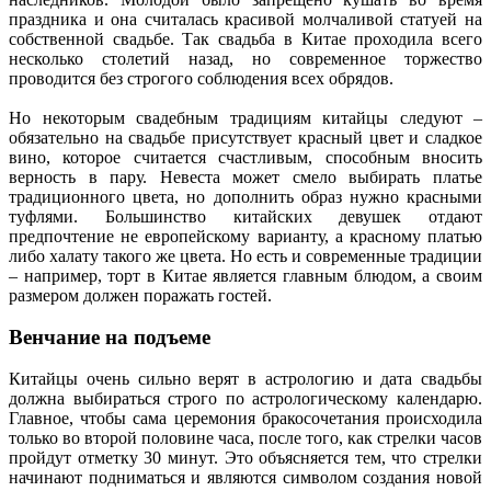
праздника и она считалась красивой молчаливой статуей на
собственной свадьбе. Так свадьба в Китае проходила всего
несколько столетий назад, но современное торжество
проводится без строгого соблюдения всех обрядов.
Но некоторым свадебным традициям китайцы следуют –
обязательно на свадьбе присутствует красный цвет и сладкое
вино, которое считается счастливым, способным вносить
верность в пару. Невеста может смело выбирать платье
традиционного цвета, но дополнить образ нужно красными
туфлями. Большинство китайских девушек отдают
предпочтение не европейскому варианту, а красному платью
либо халату такого же цвета. Но есть и современные традиции
– например, торт в Китае является главным блюдом, а своим
размером должен поражать гостей.
Венчание на подъеме
Китайцы очень сильно верят в астрологию и дата свадьбы
должна выбираться строго по астрологическому календарю.
Главное, чтобы сама церемония бракосочетания происходила
только во второй половине часа, после того, как стрелки часов
пройдут отметку 30 минут. Это объясняется тем, что стрелки
начинают подниматься и являются символом создания новой