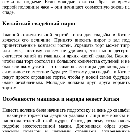
семьи на подъеме. Если молодые заключат брак во время
первой половины часа – они начинают совместную жизнь на
спаде.
Китайский свадебный пирог
Главной отличительной чертой торта для свадьбы в Китае
является его величина. Принято вносить пирог в зал под
приветственные возгласы гостей. Украшать торт может тигр
или змея, поэтому совсем не удивляет, что вынос десерта
считается одной из главных и ярких частей свадьбы. Важно,
чтобы сам торт состоял из большого количества ступеней и не
был слишком узкий – это символ лестницы для молодых в
счастливое совместное будущее. Поэтому для свадьбы в Китае
пекут просто огромные торты, чтобы у новой семьи будущее
было безоблачным. Молодые должны друг друга кормить
тортом.
Особенности макияжа и наряда невест Китая
Невеста должна была начинать подготовку за день до свадьбы
– накануне торжества девушка удаляла с лица все волосы и
наносила толстый слой пудры, благодаря чему создавалось
подобие неестественной маски. Дополнялся образ ярко-
красной помадой и черными стрелками. Современные