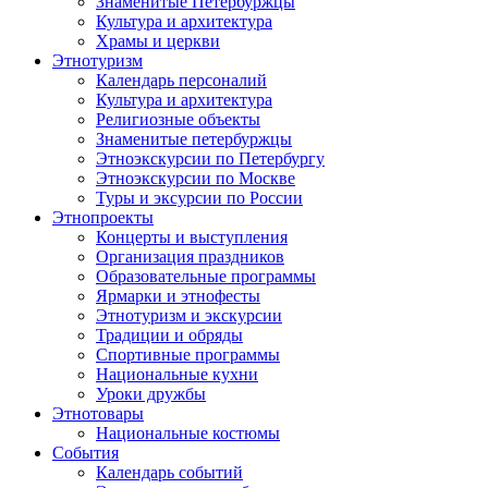
Знаменитые Петербуржцы
Культура и архитектура
Храмы и церкви
Этнотуризм
Календарь персоналий
Культура и архитектура
Религиозные объекты
Знаменитые петербуржцы
Этноэкскурсии по Петербургу
Этноэкскурсии по Москве
Туры и эксурсии по России
Этнопроекты
Концерты и выступления
Организация праздников
Образовательные программы
Ярмарки и этнофесты
Этнотуризм и экскурсии
Традиции и обряды
Спортивные программы
Национальные кухни
Уроки дружбы
Этнотовары
Национальные костюмы
События
Календарь событий