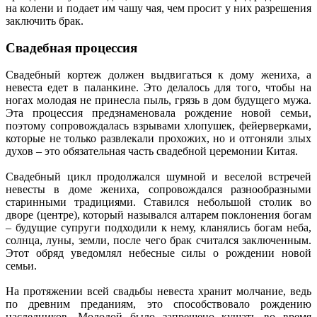
на колени и подает им чашу чая, чем просит у них разрешения
заключить брак.
Свадебная процессия
Свадебный кортеж должен выдвигаться к дому жениха, а
невеста едет в паланкине. Это делалось для того, чтобы на
ногах молодая не принесла пыль, грязь в дом будущего мужа.
Эта процессия предзнаменовала рождение новой семьи,
поэтому сопровождалась взрывами хлопушек, фейерверками,
которые не только развлекали прохожих, но и отгоняли злых
духов – это обязательная часть свадебной церемонии Китая.
Свадебный цикл продолжался шумной и веселой встречей
невесты в доме жениха, сопровождался разнообразными
старинными традициями. Ставился небольшой столик во
дворе (центре), который назывался алтарем поклонения богам
– будущие супруги подходили к нему, кланялись богам неба,
солнца, луны, земли, после чего брак считался заключенным.
Этот обряд уведомлял небесные силы о рождении новой
семьи.
На протяжении всей свадьбы невеста хранит молчание, ведь
по древним преданиям, это способствовало рождению
наследников. Молодой было запрещено кушать во время