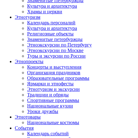
Знаменитые Петербуржцы
Культура и архитектура
Храмы и церкви
Этнотуризм
Календарь персоналий
Культура и архитектура
Религиозные объекты
Знаменитые петербуржцы
Этноэкскурсии по Петербургу
Этноэкскурсии по Москве
Туры и эксурсии по России
Этнопроекты
Концерты и выступления
Организация праздников
Образовательные программы
Ярмарки и этнофесты
Этнотуризм и экскурсии
Традиции и обряды
Спортивные программы
Национальные кухни
Уроки дружбы
Этнотовары
Национальные костюмы
События
Календарь событий