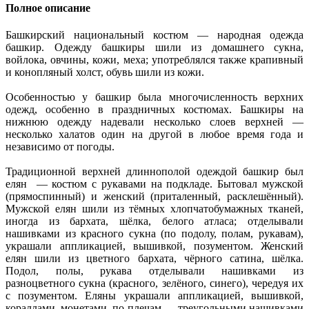
Полное описание
Башкирский национальный костюм — народная одежда
башкир. Одежду башкиры шили из домашнего сукна,
войлока, овчины, кожи, меха; употреблялся также крапивный
и конопляный холст, обувь шили из кожи.
Особенностью у башкир была многочисленность верхних
одежд, особенно в праздничных костюмах. Башкиры на
нижнюю одежду надевали несколько слоев верхней —
несколько халатов один на другой в любое время года и
независимо от погоды.
Традиционной верхней длиннополой одеждой башкир был
елян — костюм с рукавами на подкладе. Бытовал мужской
(прямоспинный) и женский (приталенный, расклешённый).
Мужской елян шили из тёмных хлопчатобумажных тканей,
иногда из бархата, шёлка, белого атласа; отделывали
нашивками из красного сукна (по подолу, полам, рукавам),
украшали аппликацией, вышивкой, позументом. Женский
елян шили из цветного бархата, чёрного сатина, шёлка.
Подол, полы, рукава отделывали нашивками из
разноцветного сукна (красного, зелёного, синего), чередуя их
с позументом. Еляны украшали аппликацией, вышивкой,
кораллами, монетами, по плечам — треугольными нашивками