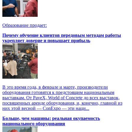
Образование продает:
Почему обучение клиентов передовым методам работы
укрепляет доверие и повышает прибыль
В это время года, в феврале и марте, производители
оборудования готовятся к предстоящим национальным
выставкам. От PaveX, World of Concrete до всех выставок,
посвященных аренде оборудования, и, конечно, главной из
них этой весной — ConExpo — эти наци...
Больше, чем машины: реальная окупаемость
национального оборудования