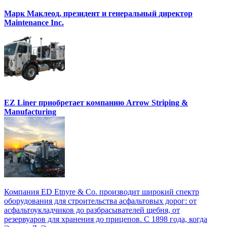
Марк Маклеод, президент и генеральный директор
Maintenance Inc.
EZ Liner приобретает компанию Arrow Striping &
Manufacturing
Компания ED Etnyre & Co. производит широкий спектр
оборудования для строительства асфальтовых дорог: от
асфальтоукладчиков до разбрасывателей щебня, от
резервуаров для хранения до прицепов. С 1898 года, когда