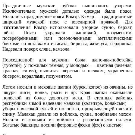
Праздничные мужские рубахи вышивались узорами.
Исключительно мужской деталью одежды были пояса.
Носились праздничные пояса Кэмэр. Кэмэр — традиционный
широкий мужской пояс с ювелирной пряжкой. Для
изготовления Кэмэр использовали узорное сукно, бархат,
шёлк. Пояса украшали вышивкой, позументом,
посеребрёнными или позолоченными металлическими
бляхами со вставками из агата, бирюзы, жемчуга, сердолика.
Надевали поверх еляна, камзола.
Повседневной для мужчин была шапочка-тюбетейка
(тубэтэй), у пожилых тёмная, у молодых — цветная (зеленая,
красная, синяя), вышитая шерстью и шелком, украшенная
бисером, кораллами, позументом.
Летом носили и меховые шапки (бурек, кэпэс) из овчины, из
шкуры лисы, волка, рыси и др. Края шапки окаймляли
полоской из более дорогого меха. В степных районах
республики зимой надевали малахаи (кэлэпэрэ, kолаkсын) —
уборы с высокой тульей и полостью, прикрывающей плечи и
спину. Малахаи делали из войлока, сукна, подбивали мехом.
Носили и колпаки из войлока с разрезанными полями.
Богатые башкиры носили фетровые фески (фэс) с кистью.