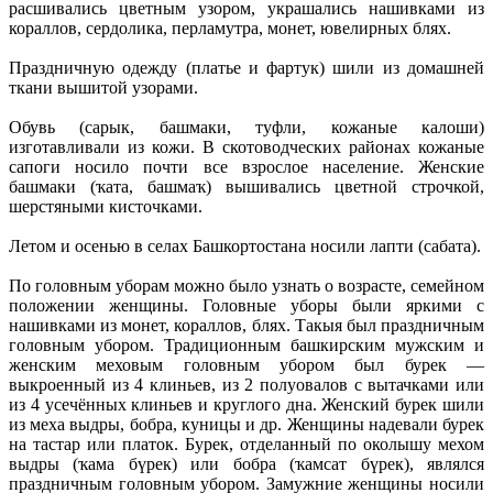
расшивались цветным узором, украшались нашивками из
кораллов, сердолика, перламутра, монет, ювелирных блях.
Праздничную одежду (платье и фартук) шили из домашней
ткани вышитой узорами.
Обувь (сарык, башмаки, туфли, кожаные калоши)
изготавливали из кожи. В скотоводческих районах кожаные
сапоги носило почти все взрослое население. Женские
башмаки (ҡата, башмаҡ) вышивались цветной строчкой,
шерстяными кисточками.
Летом и осенью в селах Башкортостана носили лапти (сабата).
По головным уборам можно было узнать о возрасте, семейном
положении женщины. Головные уборы были яркими с
нашивками из монет, кораллов, блях. Такыя был праздничным
головным убором. Традиционным башкирским мужским и
женским меховым головным убором был бурек —
выкроенный из 4 клиньев, из 2 полуовалов с вытачками или
из 4 усечённых клиньев и круглого дна. Женский бурек шили
из меха выдры, бобра, куницы и др. Женщины надевали бурек
на тастар или платок. Бурек, отделанный по околышу мехом
выдры (ҡама бүрек) или бобра (ҡамсат бүрек), являлся
праздничным головным убором. Замужние женщины носили