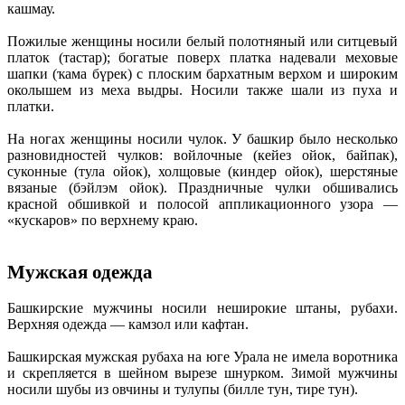
кашмау.
Пожилые женщины носили белый полотняный или ситцевый
платок (тастар); богатые поверх платка надевали меховые
шапки (ҡама бүрек) с плоским бархатным верхом и широким
околышем из меха выдры. Носили также шали из пуха и
платки.
На ногах женщины носили чулок. У башкир было несколько
разновидностей чулков: войлочные (кейез ойок, байпак),
суконные (тула ойок), холщовые (киндер ойок), шерстяные
вязаные (бэйлэм ойок). Праздничные чулки обшивались
красной обшивкой и полосой аппликационного узора —
«кускаров» по верхнему краю.
Мужская одежда
Башкирские мужчины носили неширокие штаны, рубахи.
Верхняя одежда — камзол или кафтан.
Башкирская мужская рубаха на юге Урала не имела воротника
и скрепляется в шейном вырезе шнурком. Зимой мужчины
носили шубы из овчины и тулупы (билле тун, тире тун).