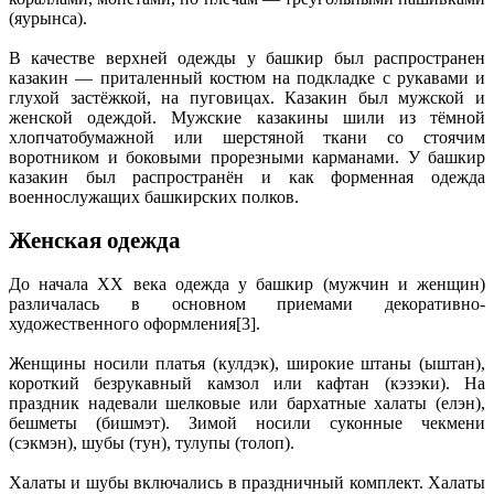
(яурынса).
В качестве верхней одежды у башкир был распространен
казакин — приталенный костюм на подкладке с рукавами и
глухой застёжкой, на пуговицах. Казакин был мужской и
женской одеждой. Мужские казакины шили из тёмной
хлопчатобумажной или шерстяной ткани со стоячим
воротником и боковыми прорезными карманами. У башкир
казакин был распространён и как форменная одежда
военнослужащих башкирских полков.
Женская одежда
До начала ХХ века одежда у башкир (мужчин и женщин)
различалась в основном приемами декоративно-
художественного оформления[3].
Женщины носили платья (кулдэк), широкие штаны (ыштан),
короткий безрукавный камзол или кафтан (кэзэки). На
праздник надевали шелковые или бархатные халаты (елэн),
бешметы (бишмэт). Зимой носили суконные чекмени
(сэкмэн), шубы (тун), тулупы (толоп).
Халаты и шубы включались в праздничный комплект. Халаты