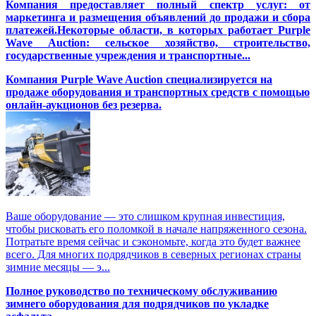
Компания предоставляет полный спектр услуг: от
маркетинга и размещения объявлений до продажи и сбора
платежей.Некоторые области, в которых работает Purple
Wave Auction: сельское хозяйство, строительство,
государственные учреждения и транспортные...
Компания Purple Wave Auction специализируется на
продаже оборудования и транспортных средств с помощью
онлайн-аукционов без резерва.
Ваше оборудование — это слишком крупная инвестиция,
чтобы рисковать его поломкой в начале напряженного сезона.
Потратьте время сейчас и сэкономьте, когда это будет важнее
всего. Для многих подрядчиков в северных регионах страны
зимние месяцы — э...
Полное руководство по техническому обслуживанию
зимнего оборудования для подрядчиков по укладке