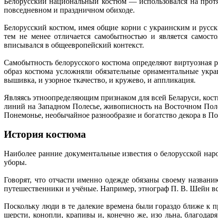
Белорусский национальный костюм — использовался на протяж
повседневном и праздничном обиходе.
Белорусский костюм, имея общие корни с украинским и русс
тем не менее отличается самобытностью и является самост
вписывался в общеевропейский контекст.
Самобытность белорусского костюма определяют виртуозная р
образ костюма усложняли обязательные орнаментальные украш
вышивка, и узорное ткачество, и кружево, и аппликация.
Являясь этноопределяющим признаком для всей Беларуси, кос
линий на Западном Полесье, живописность на Восточном Поле
Понемонье, необычайное разнообразие и богатство декора в П
История костюма
Наиболее ранние документальные известия о белорусской нар
уборы.
Говорят, что отчасти именно одежде обязаны своему назван
путешественники и учёные. Например, этнограф П. В. Шейн вспо
Поскольку люди в те далекие времена были гораздо ближе к п
шерсти, конопли, крапивы и, конечно же, изо льна, благода