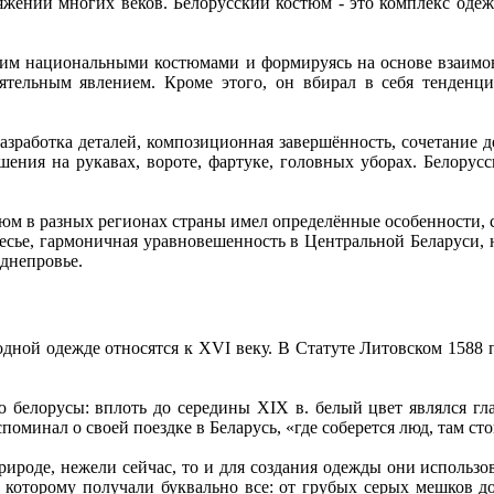
ении многих веков. Белорусский костюм - это комплекс одежд
ким национальными костюмами и формируясь на основе взаимовл
оятельным явлением. Кроме этого, он вбирал в себя тенденц
азработка деталей, композиционная завершённость, сочетание
ения на рукавах, вороте, фартуке, головных уборах. Белорус
тюм в разных регионах страны имел определённые особенности, 
сье, гармоничная уравновешенность в Центральной Беларуси, 
однепровье.
одной одежде относятся к XVI веку. В Статуте Литовском 1588
ию белорусы: вплоть до середины XIX в. белый цвет являлся г
минал о своей поездке в Беларусь, «где соберется люд, там сто
рироде, нежели сейчас, то и для создания одежды они использ
ря которому получали буквально все: от грубых серых мешков 