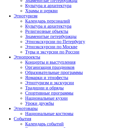
Знаменитые Петербуржцы
Культура и архитектура
Храмы и церкви
Этнотуризм
Календарь персоналий
Культура и архитектура
Религиозные объекты
Знаменитые петербуржцы
Этноэкскурсии по Петербургу
Этноэкскурсии по Москве
Туры и эксурсии по России
Этнопроекты
Концерты и выступления
Организация праздников
Образовательные программы
Ярмарки и этнофесты
Этнотуризм и экскурсии
Традиции и обряды
Спортивные программы
Национальные кухни
Уроки дружбы
Этнотовары
Национальные костюмы
События
Календарь событий