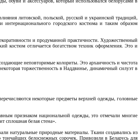
ы, обуви и аксессуаров, который использовался белорусами в
ияния литовской, польской, русской и украинской традиций,
ии интернационального городского костюма и таким образом
 декоративности и продуманной практичности. Художественный
ский костюм отличается богатством техник оформления. Это и
создающие неповторимые колориты. Это архаичность и чистота
некоторая торжественность в Наддвинье, динамичный силуэт в
 перечисляются некоторые предметы верхней одежды, головные
лавным признаком национальной одежды, это отмечали многие
ит сплошная белая стена».
овали натуральные природные материалы. Ткани создавались из
до тончайших белоснежных сорочек. Привозили в Беларусь для