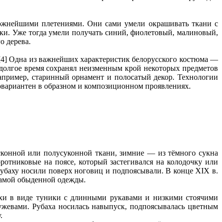
сложнейшими плетениями. Они сами умели окрашивать ткани с
ски. Уже тогда умели получать синий, фиолетовый, малиновый,
о дерева.
[4] Одна из важнейших характеристик белорусского костюма —
 долгое время сохранял неизменным крой некоторых предметов
например, старинный орнамент и полосатый декор. Технологии
овариантен в образном и композиционном проявлениях.
сконной или полусуконной ткани, зимние — из тёмного сукна
ротниковые на поясе, который застегивался на колодочку или
убаху носили поверх ноговиц и подпоясывали. В конце XIX в.
самой обыденной одежды.
ахи в виде туники с длинными рукавами и низкими стоячими
ужевами. Рубаха носилась навыпуск, подпоясывалась цветным
.