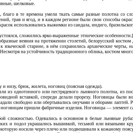
бивные, шелковые.
а, благо в те времена умели ткать самые разные полотна со 
ений, трав и ягод, и в каждом регионе были свои способы окра
расок использовались выжимки из сандала, индиго, бразильског
устоялся, сложились ярко-выраженные этнические особенности.
образные веяния на протяжении столетий, белорусский костюм
 к языческой старине, в нём сохранились архаические черты, 
 Несмотря на устойчивость традиционного облика, костюм мног
и низу, брюк, жилета, ноговиц (поясная одежда).
ли из однотонного или пестрядевого льняного полотна, из по
овидной вставкой, спереди делали прореху. Ноговицы были во
падали свободно или обертывались онучами и оборами лаптей. Р
у ноговицам пришли фабричные изделия. Ноговицы — элемент 
бой сложностью. Одевались в основном в белые льняные руб
жских и подол украшались вышивкой, тесьмой или вязаными кр
 которую носили через плечо или подвешивали к кожаному поясу