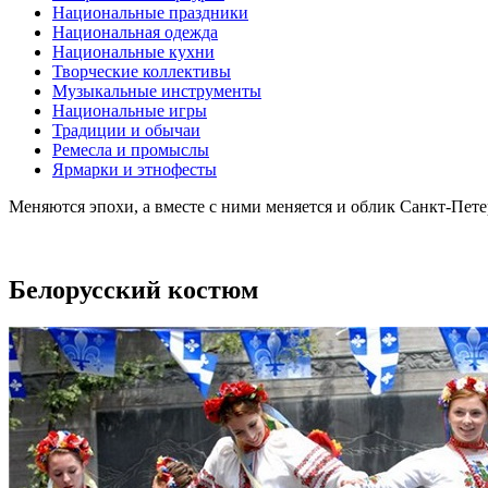
Национальные праздники
Национальная одежда
Национальные кухни
Творческие коллективы
Музыкальные инструменты
Национальные игры
Традиции и обычаи
Ремесла и промыслы
Ярмарки и этнофесты
Меняются эпохи, а вместе с ними меняется и облик Санкт-Пет
Белорусский костюм