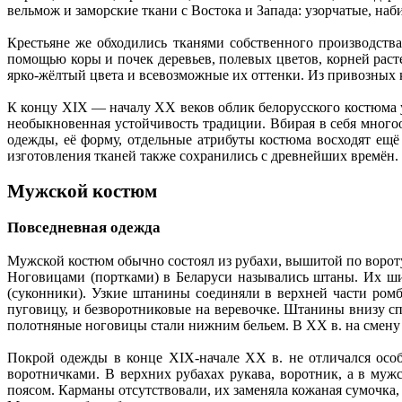
вельмож и заморские ткани с Востока и Запада: узорчатые, на
Крестьяне же обходились тканями собственного производств
помощью коры и почек деревьев, полевых цветов, корней раст
ярко-жёлтый цвета и всевозможные их оттенки. Из привозных к
К концу XIX — началу XX веков облик белорусского костюма 
необыкновенная устойчивость традиции. Вбирая в себя много
одежды, её форму, отдельные атрибуты костюма восходят ещё
изготовления тканей также сохранились с древнейших времён.
Мужской костюм
Повседневная одежда
Мужской костюм обычно состоял из рубахи, вышитой по вороту 
Ноговицами (портками) в Беларуси назывались штаны. Их ши
(суконники). Узкие штанины соединяли в верхней части ромб
пуговицу, и безворотниковые на веревочке. Штанины внизу с
полотняные ноговицы стали нижним бельем. В XX в. на смен
Покрой одежды в конце XIX-начале XX в. не отличался осо
воротничками. В верхних рубахах рукава, воротник, а в му
поясом. Карманы отсутствовали, их заменяла кожаная сумочка,