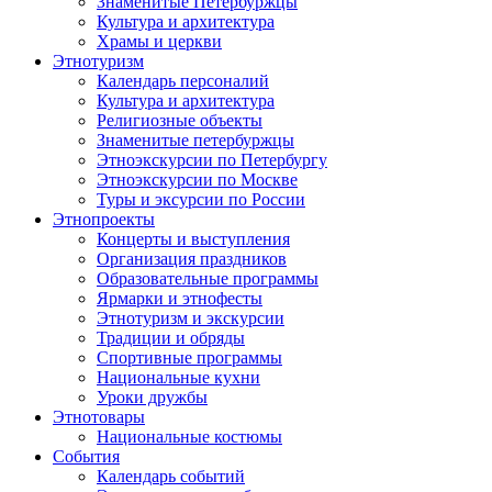
Знаменитые Петербуржцы
Культура и архитектура
Храмы и церкви
Этнотуризм
Календарь персоналий
Культура и архитектура
Религиозные объекты
Знаменитые петербуржцы
Этноэкскурсии по Петербургу
Этноэкскурсии по Москве
Туры и эксурсии по России
Этнопроекты
Концерты и выступления
Организация праздников
Образовательные программы
Ярмарки и этнофесты
Этнотуризм и экскурсии
Традиции и обряды
Спортивные программы
Национальные кухни
Уроки дружбы
Этнотовары
Национальные костюмы
События
Календарь событий