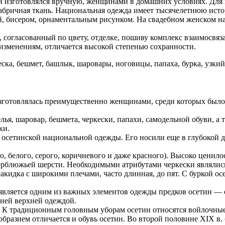
и изготовлялся вручную, женщинами в домашних условиях. Для
фабричная ткань. Национальная одежда имеет тысячелетнюю исто
й, бисером, орнаментальным рисунком. На свадебном женском н
согласованный по цвету, отделке, пошиву комплекс взаимосвяз
изменениям, отличается высокой степенью сохранности.
а, бешмет, башлык, шаровары, ноговицы, папаха, бурка, узкий
изготовлялась преимущественно женщинами, среди которых был
лья, шаровар, бешмета, черкески, папахи, самодельной обуви, а
ки.
 осетинской национальной одежды. Его носили еще в глубокой др
 белого, серого, коричневого и даже красного). Высоко ценилось
верблюжьей шерсти. Необходимыми атрибутами черкески являлись
кидка с широкими плечами, часто длинная, до пят. С буркой осе
является одним из важных элементов одежды предков осетин — с
мней верхней одеждой.
 К традиционным головным уборам осетин относятся войлочные 
бразием отличается и обувь осетин. Во второй половине XIX в.