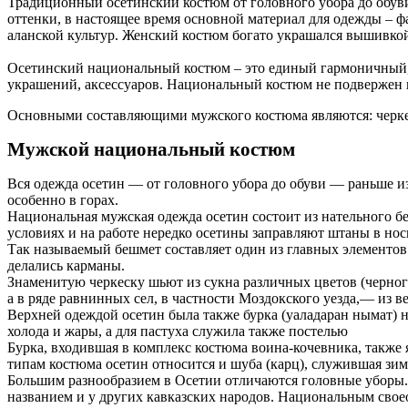
Традиционный осетинский костюм от головного убора до обув
оттенки, в настоящее время основной материал для одежды – 
аланской культур. Женский костюм богато украшался вышивко
Осетинский национальный костюм – это единый гармоничный, 
украшений, аксессуаров. Национальный костюм не подвержен 
Основными составляющими мужского костюма являются: черкеск
Мужской национальный костюм
Вся одежда осетин — от головного убора до обуви — раньше 
особенно в горах.
Национальная мужская одежда осетин состоит из нательного бе
условиях и на работе нередко осетины заправляют штаны в нос
Так называемый бешмет составляет один из главных элементов
делались карманы.
Знаменитую черкеску шьют из сукна различных цветов (черного,
а в ряде равнинных сел, в частности Моздокского уезда,— из 
Верхней одеждой осетин была также бурка (уаладаран нымат) на
холода и жары, а для пастуха служила также постелью
Бурка, входившая в комплекс костюма воина-кочевника, также 
типам костюма осетин относится и шуба (карц), служившая зи
Большим разнообразием в Осетии отличаются головные уборы.
названием и у других кавказских народов. Национальным своео