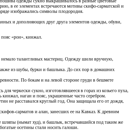
 пошива одежды сукно выкрашивалось в разные цветовые
рию, в ее элементах встречаются мотивы скифо-сарматской и
аряде изображались символы плодородия.
анных и дополняющих друг друга элементов одежды, обуви,
 пояс «рон», кинжал.
о немало талантливых мастериц. Одежду шили вручную,
 также из шубы, бурки и башлыка. До сих пор в домашних
евности. По бокам и на левой стороне груди в бешмете
 для черкески сукно, изготовлявшееся в горах из козьего пуха,
 кинжал, наган и пояс, украшенные часто серебром.
тин не расставался круглый год. Она защищала его от дождя,
кифов-сарматов и алан, занесших ее на Кавказ. К древним
шляпы (нымат худ), и башлык, встречавшийся под таким же
 богатые осетины стали носить галоши.