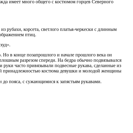
жда имеет много общего с костюмом горцев Северного
з рубахи, корсета, светлого платья-черкески с длинным
зображением птиц.
худ».
. Но в конце позапрошлого и начале прошлого века он
сплошным разрезом спереди. На бедра обычно подвязывался
ти руки часто привязывали подвесные рукава, сделанные из
мой принадлежностью костюма девушки и молодой женщины
и до пояса, с сужающимися к запястьям рукавами.