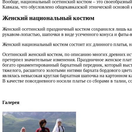
Вообще, национальный осетинский костюм – это своеобразный
Кавказа, что обусловлено общекавказской этнической основой
Женский национальный костюм
Женский осетинский праздничный костюм сохранился лишь как 
рукавом-лопастью, шапочки в виде усеченного конуса и фаты-
Женский национальный костюм состоит из: длинного платья, наг
Осетинский женский костюм, по описанию многих древних исто
претерпел значительные изменения. Праздничное женское плат
богато орнаментированный бархатный передник, который выступ
тяжелого, расшитого золотыми нитями бархата бордового цв
являлась невысокая круглая бархатная шапочка на картонном 
В качестве повседневного носили платье со сборами в талии, 
Галерея