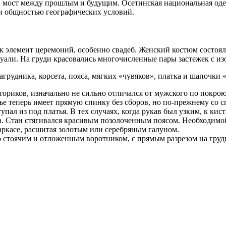
 мост между прошлым и будущим. Осетинская национальная оде
 и общностью географических условий.
элемент церемоний, особенно свадеб. Женский костюм состоял и
вуали. На груди красовались многочисленные пары застежек с и
рудника, корсета, пояса, мягких «чувяков», платка и шапочки «
риков, изначально не сильно отличался от мужского по покрою
ье теперь имеет прямую спинку без сборов, но по-прежнему со 
ал из под платья. В тех случаях, когда рукав был узким, к кис
ета. Стан стягивался красивым позолоченным поясом. Необходи
каркасе, расшитая золотым или серебряным галуном.
со стоячим и отложенным воротником, с прямым разрезом на груд