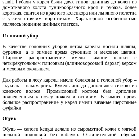
stanit. Рубахи у карел были двух типов: длинная до колен из
домотканого холста туникообразного кроя и рубаха, более
короткая, сшитая из красного коленкора или льняного полотна
с узким стоячим воротником. Характерной особенностью
являлось ношение шейных платков.
Головной убор
В качестве головных уборов летом карелы носили шляпы,
фуражки, а в зимнее время суконные и меховые шапки.
Широкое распространение имели зимние шапки с
четырёхугольным плисовым (длинноворсовый бархат) верхом
и меховым околышем.
Для работы в лесу карелы имели балахоны и головной убор –
кукель – накомарник. Кукель иногда дополнялся сеткою из
конского волоса. Промысловый костюм был дополнен
подвешенным к поясу ножом и огнивом. В зимнее время
большое распространение у карел имели вязаные шерстяные
фуфайки.
Обувь
Обувь — сапоги kengat делали из сыромятной кожи с мягкой
цельной подошвой без каблука. Отличительной обувью