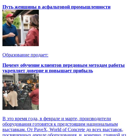
Путь женщины в асфальтовой промышленности
Образование продает:
Почему обучение клиентов передовым методам работы
укрепляет доверие и повышает прибыль
В это время года, в феврале и марте, производители
оборудования готовятся к предстоящим национальным
выставкам. От PaveX, World of Concrete до всех выставок,
посвященных аренде оборудования, и, конечно, главной из