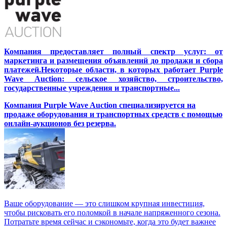
Компания предоставляет полный спектр услуг: от
маркетинга и размещения объявлений до продажи и сбора
платежей.Некоторые области, в которых работает Purple
Wave Auction: сельское хозяйство, строительство,
государственные учреждения и транспортные...
Компания Purple Wave Auction специализируется на
продаже оборудования и транспортных средств с помощью
онлайн-аукционов без резерва.
Ваше оборудование — это слишком крупная инвестиция,
чтобы рисковать его поломкой в начале напряженного сезона.
Потратьте время сейчас и сэкономьте, когда это будет важнее