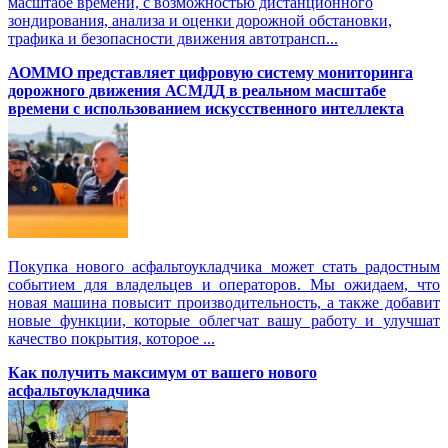
масштабе времени, с возможностью дистанционного
зондирования, анализа и оценки дорожной обстановки,
трафика и безопасности движения автотрансп...
АОММО представляет цифровую cистему мониторинга
дорожного движения АСМДД в реальном масштабе
времени с использованием искусственного интеллекта
Покупка нового асфальтоукладчика может стать радостным
событием для владельцев и операторов. Мы ожидаем, что
новая машина повысит производительность, а также добавит
новые функции, которые облегчат вашу работу и улучшат
качество покрытия, которое ...
Как получить максимум от вашего нового
асфальтоукладчика