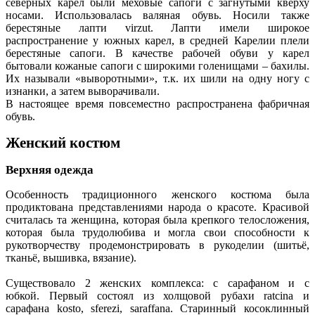
северных карел были меховые сапоги с загнутыми кверху
носами. Использовалась валяная обувь. Носили также
берестяные лапти virzut. Лапти имели широкое
распространение у южных карел, в средней Карелии плели
берестяные сапоги. В качестве рабочей обуви у карел
бытовали кожаные сапоги с широкими голенищами – бахилы.
Их называли «выворотными», т.к. их шили на одну ногу с
изнанки, а затем выворачивали.
В настоящее время повсеместно распространена фабричная
обувь.
Женский костюм
Верхняя одежда
Особенность традиционного женского костюма была
продиктована представлениями народа о красоте. Красивой
считалась та женщина, которая была крепкого телосложения,
которая была трудолюбива и могла свои способности к
рукотворчеству продемонстрировать в рукоделии (шитьё,
тканьё, вышивка, вязание).
Существовало 2 женских комплекса: с сарафаном и с
юбкой. Первый состоял из холщовой рубахи ratcina и
сарафана kosto, sferezi, saraffana. Старинный косоклинный