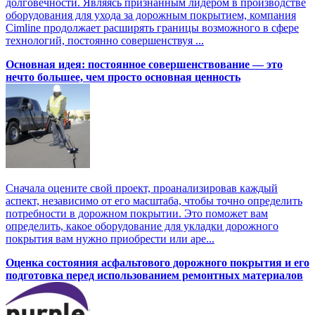
долговечности. Являясь признанным лидером в производстве
оборудования для ухода за дорожным покрытием, компания
Cimline продолжает расширять границы возможного в сфере
технологий, постоянно совершенствуя ...
Основная идея: постоянное совершенствование — это
нечто большее, чем просто основная ценность
Сначала оцените свой проект, проанализировав каждый
аспект, независимо от его масштаба, чтобы точно определить
потребности в дорожном покрытии. Это поможет вам
определить, какое оборудование для укладки дорожного
покрытия вам нужно приобрести или аре...
Оценка состояния асфальтового дорожного покрытия и его
подготовка перед использованием ремонтных материалов