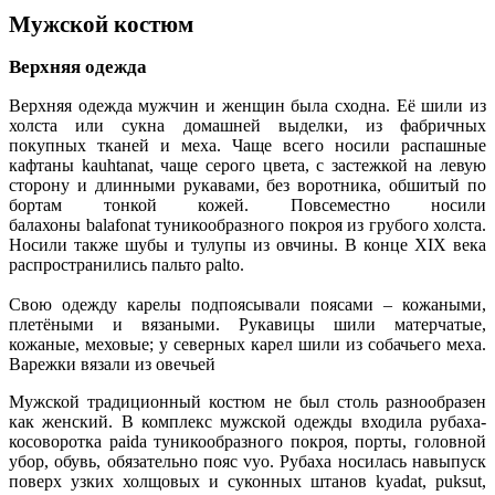
Мужской костюм
Верхняя одежда
Верхняя одежда мужчин и женщин была сходна. Её шили из
холста или сукна домашней выделки, из фабричных
покупных тканей и меха. Чаще всего носили распашные
кафтаны kauhtanat, чаще серого цвета, с застежкой на левую
сторону и длинными рукавами, без воротника, обшитый по
бортам тонкой кожей. Повсеместно носили
балахоны balafonat туникообразного покроя из грубого холста.
Носили также шубы и тулупы из овчины. В конце XIX века
распространились пальто palto.
Свою одежду карелы подпоясывали поясами – кожаными,
плетёными и вязаными. Рукавицы шили матерчатые,
кожаные, меховые; у северных карел шили из собачьего меха.
Варежки вязали из овечьей
Мужской традиционный костюм не был столь разнообразен
как женский. В комплекс мужской одежды входила рубаха-
косоворотка paida туникообразного покроя, порты, головной
убор, обувь, обязательно пояс vyo. Рубаха носилась навыпуск
поверх узких холщовых и суконных штанов kyadat, puksut,