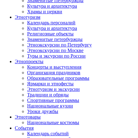
Знаменитые Петербуржцы
Культура и архитектура
Храмы и церкви
Этнотуризм
Календарь персоналий
Культура и архитектура
Религиозные объекты
Знаменитые петербуржцы
Этноэкскурсии по Петербургу
Этноэкскурсии по Москве
Туры и эксурсии по России
Этнопроекты
Концерты и выступления
Организация праздников
Образовательные программы
Ярмарки и этнофесты
Этнотуризм и экскурсии
Традиции и обряды
Спортивные программы
Национальные кухни
Уроки дружбы
Этнотовары
Национальные костюмы
События
Календарь событий