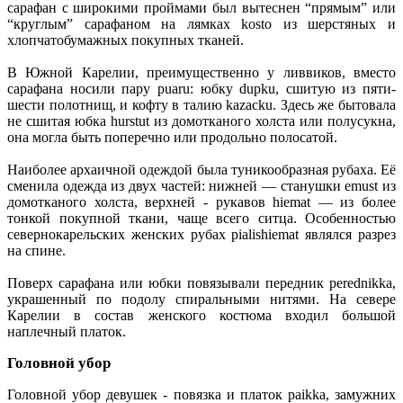
сарафан с широкими проймами был вытеснен “прямым” или
“круглым” сарафаном на лямках kosto из шерстяных и
хлопчатобумажных покупных тканей.
В Южной Карелии, преимущественно у ливвиков, вместо
сарафана носили пару puaru: юбку dupku, сшитую из пяти-
шести полотнищ, и кофту в талию kazacku. Здесь же бытовала
не сшитая юбка hurstut из домотканого холста или полусукна,
она могла быть поперечно или продольно полосатой.
Наиболее архаичной одеждой была туникообразная рубаха. Её
сменила одежда из двух частей: нижней — станушки emust из
домотканого холста, верхней - рукавов hiemat — из более
тонкой покупной ткани, чаще всего ситца. Особенностью
севернокарельских женских рубах pialishiemat являлся разрез
на спине.
Поверх сарафана или юбки повязывали передник perednikka,
украшенный по подолу спиральными нитями. На севере
Карелии в состав женского костюма входил большой
наплечный платок.
Головной убор
Головной убор девушек - повязка и платок paikka, замужних