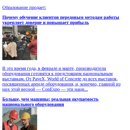
Образование продает:
Почему обучение клиентов передовым методам работы
укрепляет доверие и повышает прибыль
В это время года, в феврале и марте, производители
оборудования готовятся к предстоящим национальным
выставкам. От PaveX, World of Concrete до всех выставок,
посвященных аренде оборудования, и, конечно, главной из
них этой весной — ConExpo — эти наци...
Больше, чем машины: реальная окупаемость
национального оборудования