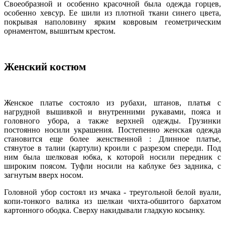
Своеобразной и особенно красочной была одежда горцев,
особенно хевсур. Ее шили из плотной ткани синего цвета,
покрывая наполовину ярким ковровым геометрическим
орнаментом, вышитым крестом.
Женский костюм
Женское платье состояло из рубахи, штанов, платья с
нагрудной вышивкой и внутренними рукавами, пояса и
головного убора, а также верхней одежды. Грузинки
постоянно носили украшения. Постепенно женская одежда
становится еще более женственной : Длинное платье,
стянутое в талии (картули) кроили с разрезом спереди. Под
ним была шелковая юбка, к которой носили передник с
широким поясом. Туфли носили на каблуке без задника, с
загнутым вверх носом.
Головной убор состоял из мчака - треугольной белой вуали,
копи-тонкого валика из шелкаи чихта-обшитого бархатом
картонного ободка. Сверху накидывали гладкую косынку.