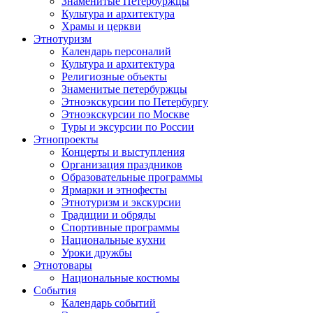
Знаменитые Петербуржцы
Культура и архитектура
Храмы и церкви
Этнотуризм
Календарь персоналий
Культура и архитектура
Религиозные объекты
Знаменитые петербуржцы
Этноэкскурсии по Петербургу
Этноэкскурсии по Москве
Туры и эксурсии по России
Этнопроекты
Концерты и выступления
Организация праздников
Образовательные программы
Ярмарки и этнофесты
Этнотуризм и экскурсии
Традиции и обряды
Спортивные программы
Национальные кухни
Уроки дружбы
Этнотовары
Национальные костюмы
События
Календарь событий