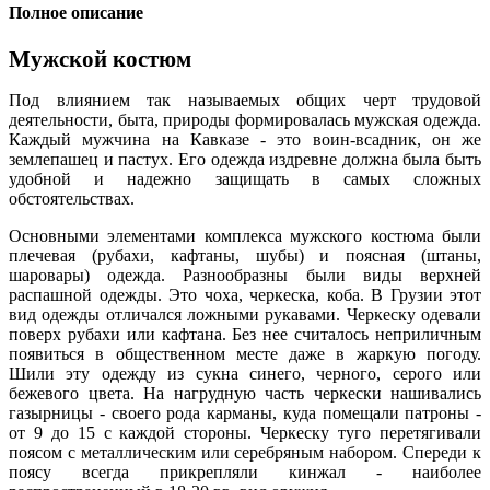
Полное описание
Мужской костюм
Под влиянием так называемых общих черт трудовой
деятельности, быта, природы формировалась мужская одежда.
Каждый мужчина на Кавказе - это воин-всадник, он же
землепашец и пастух. Его одежда издревне должна была быть
удобной и надежно защищать в самых сложных
обстоятельствах.
Основными элементами комплекса мужского костюма были
плечевая (рубахи, кафтаны, шубы) и поясная (штаны,
шаровары) одежда. Разнообразны были виды верхней
распашной одежды. Это чоха, черкеска, коба. В Грузии этот
вид одежды отличался ложными рукавами. Черкеску одевали
поверх рубахи или кафтана. Без нее считалось неприличным
появиться в общественном месте даже в жаркую погоду.
Шили эту одежду из сукна синего, черного, серого или
бежевого цвета. На нагрудную часть черкески нашивались
газырницы - своего рода карманы, куда помещали патроны -
от 9 до 15 с каждой стороны. Черкеску туго перетягивали
поясом с металлическим или серебряным набором. Спереди к
поясу всегда прикрепляли кинжал - наиболее