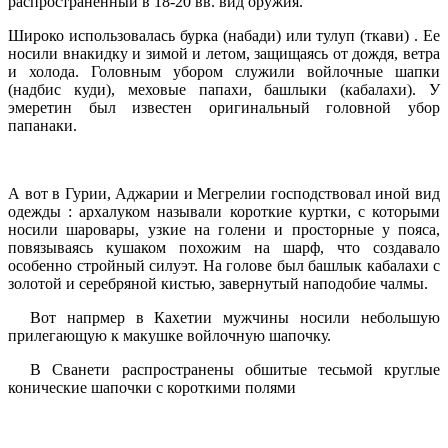
распространенный в 18-20 вв. вид оружия.
Широко использовалась бурка (набади) или тулуп (ткави) . Ее
носили внакидку и зимой и летом, защищаясь от дождя, ветра
и холода. Головным убором служили войлочные шапки
(надбис куди), меховые папахи, башлыки (кабалахи). У
эмеретин был известен оригинальный головной убор
папанаки.
А вот в Гурии, Аджарии и Мегрелии господствовал иной вид
одежды : архалуком называли короткие куртки, с которыми
носили шаровары, узкие на голени и просторные у пояса,
повязываясь кушаком похожим на шарф, что создавало
особенно стройный силуэт. На голове был башлык кабалахи с
золотой и серебряной кистью, завернутый наподобие чалмы.
Вот напрмер в Кахетии мужчины носили небольшую
прилегающую к макушке войлочную шапочку.
В Сванети распространены обшитые тесьмой круглые
конические шапочки с короткими полями