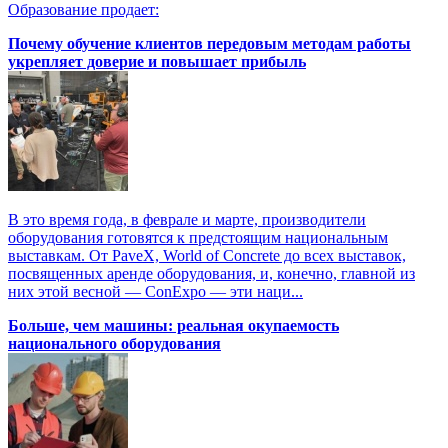
Образование продает:
Почему обучение клиентов передовым методам работы
укрепляет доверие и повышает прибыль
В это время года, в феврале и марте, производители
оборудования готовятся к предстоящим национальным
выставкам. От PaveX, World of Concrete до всех выставок,
посвященных аренде оборудования, и, конечно, главной из
них этой весной — ConExpo — эти наци...
Больше, чем машины: реальная окупаемость
национального оборудования