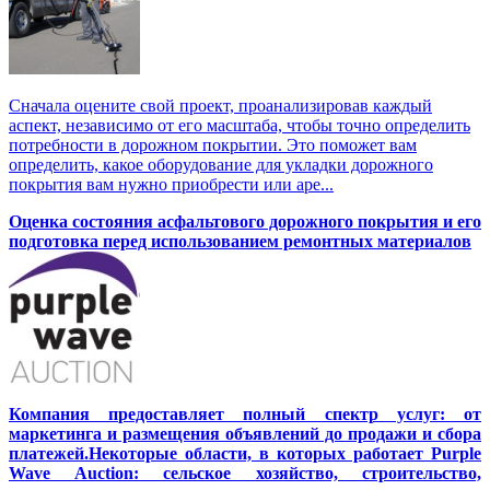
Сначала оцените свой проект, проанализировав каждый
аспект, независимо от его масштаба, чтобы точно определить
потребности в дорожном покрытии. Это поможет вам
определить, какое оборудование для укладки дорожного
покрытия вам нужно приобрести или аре...
Оценка состояния асфальтового дорожного покрытия и его
подготовка перед использованием ремонтных материалов
Компания предоставляет полный спектр услуг: от
маркетинга и размещения объявлений до продажи и сбора
платежей.Некоторые области, в которых работает Purple
Wave Auction: сельское хозяйство, строительство,