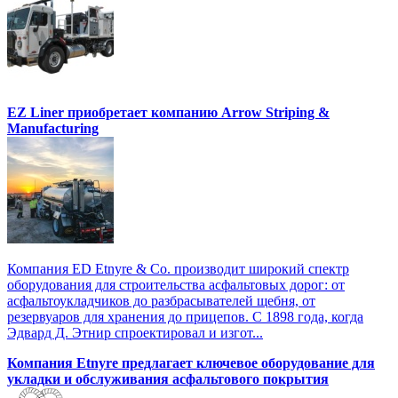
EZ Liner приобретает компанию Arrow Striping &
Manufacturing
Компания ED Etnyre & Co. производит широкий спектр
оборудования для строительства асфальтовых дорог: от
асфальтоукладчиков до разбрасывателей щебня, от
резервуаров для хранения до прицепов. С 1898 года, когда
Эдвард Д. Этнир спроектировал и изгот...
Компания Etnyre предлагает ключевое оборудование для
укладки и обслуживания асфальтового покрытия