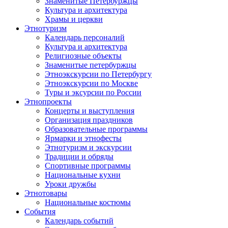
Знаменитые Петербуржцы
Культура и архитектура
Храмы и церкви
Этнотуризм
Календарь персоналий
Культура и архитектура
Религиозные объекты
Знаменитые петербуржцы
Этноэкскурсии по Петербургу
Этноэкскурсии по Москве
Туры и эксурсии по России
Этнопроекты
Концерты и выступления
Организация праздников
Образовательные программы
Ярмарки и этнофесты
Этнотуризм и экскурсии
Традиции и обряды
Спортивные программы
Национальные кухни
Уроки дружбы
Этнотовары
Национальные костюмы
События
Календарь событий