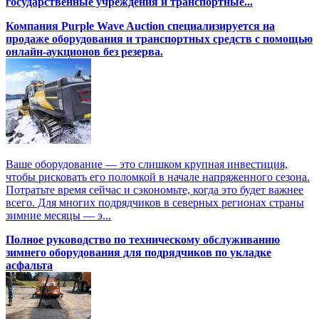
государственные учреждения и транспортные...
Компания Purple Wave Auction специализируется на
продаже оборудования и транспортных средств с помощью
онлайн-аукционов без резерва.
Ваше оборудование — это слишком крупная инвестиция,
чтобы рисковать его поломкой в начале напряженного сезона.
Потратьте время сейчас и сэкономьте, когда это будет важнее
всего. Для многих подрядчиков в северных регионах страны
зимние месяцы — э...
Полное руководство по техническому обслуживанию
зимнего оборудования для подрядчиков по укладке
асфальта