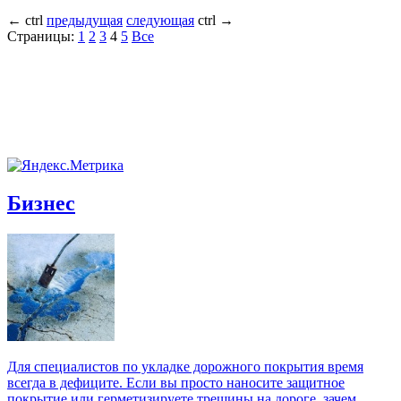
←
ctrl
предыдущая
следующая
ctrl
→
Страницы:
1
2
3
4
5
Все
Бизнес
Для специалистов по укладке дорожного покрытия время
всегда в дефиците. Если вы просто наносите защитное
покрытие или герметизируете трещины на дороге, зачем