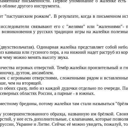
памятнике письменности. Первое упоминание о жалейке есть в
в облике другого инструмента.
ют "пастушеским рожком". В результате, когда в письменном и
 исследователи связывают его с "желями" или "жалениями"- 
ни возникновения у русских традиции игры на жалейки полезны
(двухствольчатая). Одинарная жалейка представляет собой неб
з камыша или гусиного пера, а на нижний надет раструб из коро
ря чему можно менять высоту звука.
оличества игровых отверстий. Тембр жалейки пронзительный и г
иночку, дуэтом, ансамблем.
очек с игровыми отверстиями, сложенными рядом и вставленны
ьше, чем на вторящей.
из обеих сразу, либо из каждой дудочки отдельно по очереди. 
еверных областях России, а парные - в южных.
естному бредины, потому жалейки там стали называться "брёлками
ейку усовершенствованного образца, названную им брёлкой. Сво
стий, у нее есть дополнительные, с клапанами, которые позвол
руссии, Украине и Литве. Сейчас её можно увидеть, пожалуй, т