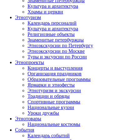
Знаменитые Петербуржцы
Культура и архитектура
Храмы и церкви
Этнотуризм
Календарь персоналий
Культура и архитектура
Религиозные объекты
Знаменитые петербуржцы
Этноэкскурсии по Петербургу
Этноэкскурсии по Москве
Туры и эксурсии по России
Этнопроекты
Концерты и выступления
Организация праздников
Образовательные программы
Ярмарки и этнофесты
Этнотуризм и экскурсии
Традиции и обряды
Спортивные программы
Национальные кухни
Уроки дружбы
Этнотовары
Национальные костюмы
События
Календарь событий