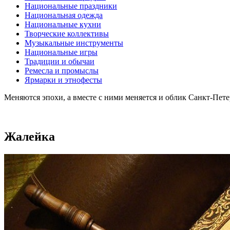
Национальные праздники
Национальная одежда
Национальные кухни
Творческие коллективы
Музыкальные инструменты
Национальные игры
Традиции и обычаи
Ремесла и промыслы
Ярмарки и этнофесты
Меняются эпохи, а вместе с ними меняется и облик Санкт-Пет
Жалейка