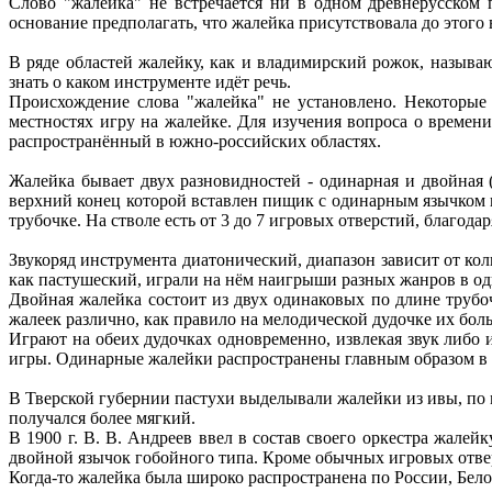
Слово "жалейка" не встречается ни в одном древнерусском 
основание предполагать, что жалейка присутствовала до этого 
В ряде областей жалейку, как и владимирский рожок, называ
знать о каком инструменте идёт речь.
Происхождение слова "жалейка" не установлено. Некоторые
местностях игру на жалейке. Для изучения вопроса о време
распространённый в южно-российских областях.
Жалейка бывает двух разновидностей - одинарная и двойная 
верхний конец которой вставлен пищик с одинарным язычком и
трубочке. На стволе есть от 3 до 7 игровых отверстий, благода
Звукоряд инструмента диатонический, диапазон зависит от к
как пастушеский, играли на нём наигрыши разных жанров в од
Двойная жалейка состоит из двух одинаковых по длине труб
жалеек различно, как правило на мелодической дудочке их бол
Играют на обеих дудочках одновременно, извлекая звук либо 
игры. Одинарные жалейки распространены главным образом в с
В Тверской губернии пастухи выделывали жалейки из ивы, по м
получался более мягкий.
В 1900 г. В. В. Андреев ввел в состав своего оркестра жал
двойной язычок гобойного типа. Кроме обычных игровых отвер
Когда-то жалейка была широко распространена по России, Бело