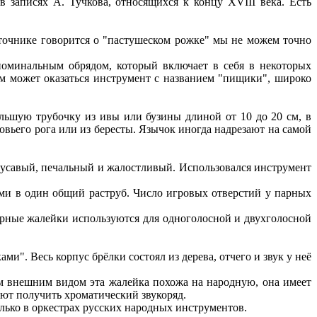
 записях А. Тучкова, относящихся к концу XVIII века. Есть
сточнике говорится о "пастушеском рожке" мы не можем точно
поминальным обрядом, который включает в себя в некоторых
м может оказаться инструмент с названием "пищики", широко
ольшую трубочку из ивы или бузины длиной от 10 до 20 см, в
вьего рога или из бересты. Язычок иногда надрезают на самой
нусавый, печальный и жалостливый. Использовался инструмент
ми в один общий раструб. Число игровых отверстий у парных
Парные жалейки используются для одноголосной и двухголосной
". Весь корпус брёлки состоял из дерева, отчего и звук у неё
им внешним видом эта жалейка похожа на народную, она имеет
яют получить хроматический звукоряд.
олько в оркестрах русских народных инструментов.