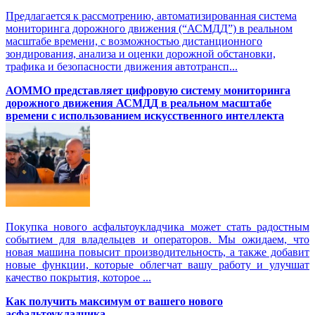
Предлагается к рассмотрению, автоматизированная система
мониторинга дорожного движения (“АСМДД”) в реальном
масштабе времени, с возможностью дистанционного
зондирования, анализа и оценки дорожной обстановки,
трафика и безопасности движения автотрансп...
АОММО представляет цифровую cистему мониторинга
дорожного движения АСМДД в реальном масштабе
времени с использованием искусственного интеллекта
Покупка нового асфальтоукладчика может стать радостным
событием для владельцев и операторов. Мы ожидаем, что
новая машина повысит производительность, а также добавит
новые функции, которые облегчат вашу работу и улучшат
качество покрытия, которое ...
Как получить максимум от вашего нового
асфальтоукладчика