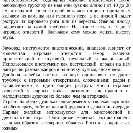
небольшую трубочку из ивы или бузины длиной от 10 до 20
см, в верхний конец которой вставлен пищик с одинарным
язычком из камыша или гусиного пера, а на нижний надет
раструб из коровьего рога или из бересты. Язычок иногда
надрезают на самой трубочке. На стволе есть от 3 до 7
игровых отверстий, благодаря чему можно менять высоту
звука.
Звукоряд инструмента диатонический, диапазон зависит от
количества игровых отверстий. Тембр жалейки
пронзительный и гнусавый, печальный и жалостливый.
Использовался инструмент как пастушеский, играли на нём
наигрыши разных жанров в одиночку, дуэтом, ансамблем.
Двойная жалейка состоит из двух одинаковых по длине
трубочек с игровыми отверстиями, сложенными рядом и
вставленными в один общий раструб. Число игровых
отверстий у парных жалеек различно, как правило на
мелодической дудочке их больше, чем на вторящей.
Играют на обеих дудочках одновременно, извлекая звук либо
из обеих сразу, либо из каждой дудочки отдельно по очереди.
Парные жалейки используются для одноголосной и
двухголосной игры. Одинарные жалейки распространены
главным образом в северных областях России, а парные - в
южных.