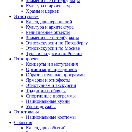
Знаменитые Петербуржцы
Культура и архитектура
Храмы и церкви
Этнотуризм
Календарь персоналий
Культура и архитектура
Религиозные объекты
Знаменитые петербуржцы
Этноэкскурсии по Петербургу
Этноэкскурсии по Москве
Туры и эксурсии по России
Этнопроекты
Концерты и выступления
Организация праздников
Образовательные программы
Ярмарки и этнофесты
Этнотуризм и экскурсии
Традиции и обряды
Спортивные программы
Национальные кухни
Уроки дружбы
Этнотовары
Национальные костюмы
События
Календарь событий