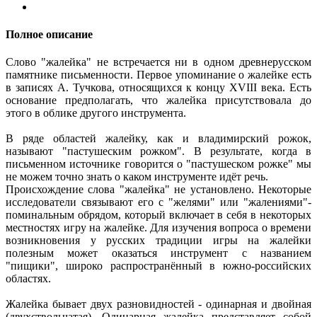
Полное описание
Слово "жалейка" не встречается ни в одном древнерусском
памятнике письменности. Первое упоминание о жалейке есть
в записях А. Тучкова, относящихся к концу XVIII века. Есть
основание предполагать, что жалейка присутствовала до
этого в облике другого инструмента.
В ряде областей жалейку, как и владимирский рожок,
называют "пастушеским рожком". В результате, когда в
письменном источнике говорится о "пастушеском рожке" мы
не можем точно знать о каком инструменте идёт речь.
Происхождение слова "жалейка" не установлено. Некоторые
исследователи связывают его с "желями" или "жалениями"-
поминальным обрядом, который включает в себя в некоторых
местностях игру на жалейке. Для изучения вопроса о времени
возникновения у русских традиции игры на жалейки
полезным может оказаться инструмент с названием
"пищики", широко распространённый в южно-российских
областях.
Жалейка бывает двух разновидностей - одинарная и двойная
(двухствольчатая). Одинарная жалейка представляет собой