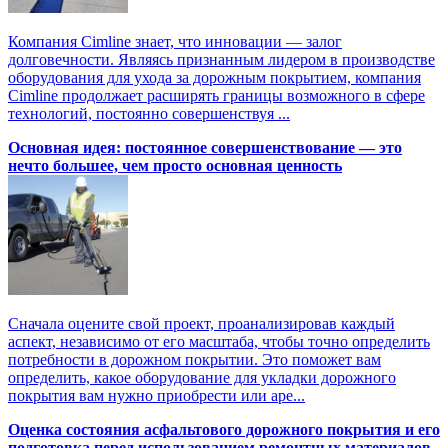
Компания Cimline знает, что инновации — залог
долговечности. Являясь признанным лидером в производстве
оборудования для ухода за дорожным покрытием, компания
Cimline продолжает расширять границы возможного в сфере
технологий, постоянно совершенствуя ...
Основная идея: постоянное совершенствование — это
нечто большее, чем просто основная ценность
Сначала оцените свой проект, проанализировав каждый
аспект, независимо от его масштаба, чтобы точно определить
потребности в дорожном покрытии. Это поможет вам
определить, какое оборудование для укладки дорожного
покрытия вам нужно приобрести или аре...
Оценка состояния асфальтового дорожного покрытия и его
подготовка перед использованием ремонтных материалов