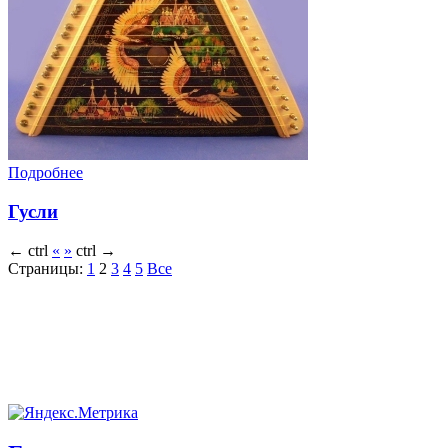
Подробнее
Гусли
←
ctrl
«
»
ctrl
→
Страницы:
1
2
3
4
5
Все