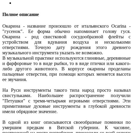
Полное описание
Окарина - название произошло от итальянского Ocarina -
"гусенок". Ее форма обычно напоминает голову гуся.
Окарина - род свистковой сосудообразной флейты с
устройством для вдувания воздуха и несколькими
отверстиями. Точную дату рождения этого древнего
музыкального инструмента указать не возможно.
В музыкальной практике используются глиняные, деревянные
и фарфоровые то в виде рыбки, то в виде птички или какого-
либо другого животного. В корпусе окарины проделаны
пальцевые отверстия, при помощи которых меняется высота
ее звучания.
На Руси инструменты такого типа народ просто называл
свистульками. Наибольшее распространение получили
"Петушки" с тремя-четырьмя игровыми отверстиями. Эти
примитивные духовые инструменты в глубокой древности
имели обрядовое значение.
В одной из книг описываются своеобразные поминки по
умершим предкам в Вятской губернии. К часовне,
построенной на месте погребения, приносили со всей округи