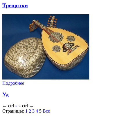
Трещотки
Подробнее
Уд
←
ctrl
«
»
ctrl
→
Страницы:
1
2
3
4
5
Все