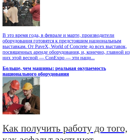
В это время года, в феврале и марте, производители
оборудования готовятся к предстоящим национальным
выставкам. От PaveX, World of Concrete до всех выставок,
посвященных аренде оборудования, и, конечно, главной из
них этой весной — ConExpo — эти наци...
Больше, чем машины: реальная окупаемость
национального оборудования
Как получить работу до того,
как асфальт застынет