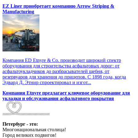
EZ Liner приобретает компанию Arrow Striping &
Manufacturing
Компания ED Etnyre & Co. производит широкий спектр
оборудования для строительства асфальтовых дорог: от
асфальтоукладчиков до разбрасывателей щебня, от
резервуаров для хранения до прицепов. С 1898 года, когда
Эдвард Д. Этнир спроектировал и изгот...
Компания Etnyre предлагает ключевое оборудование для
укладки и обслуживания асфальтового покрытия
Петербург - это:
Многонациональная столица!
Город великих подвигов!