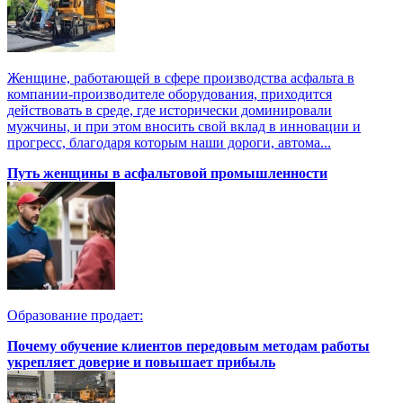
Женщине, работающей в сфере производства асфальта в
компании-производителе оборудования, приходится
действовать в среде, где исторически доминировали
мужчины, и при этом вносить свой вклад в инновации и
прогресс, благодаря которым наши дороги, автома...
Путь женщины в асфальтовой промышленности
Образование продает:
Почему обучение клиентов передовым методам работы
укрепляет доверие и повышает прибыль