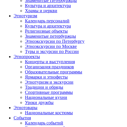
Знаменитые Петербуржцы
Культура и архитектура
Храмы и церкви
Этнотуризм
Календарь персоналий
Культура и архитектура
Религиозные объекты
Знаменитые петербуржцы
Этноэкскурсии по Петербургу
Этноэкскурсии по Москве
Туры и эксурсии по России
Этнопроекты
Концерты и выступления
Организация праздников
Образовательные программы
Ярмарки и этнофесты
Этнотуризм и экскурсии
Традиции и обряды
Спортивные программы
Национальные кухни
Уроки дружбы
Этнотовары
Национальные костюмы
События
Календарь событий