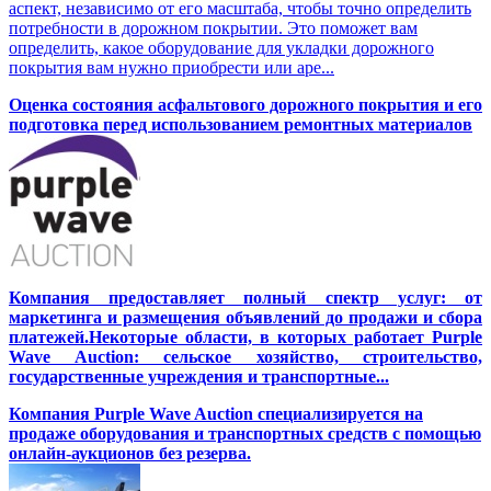
аспект, независимо от его масштаба, чтобы точно определить
потребности в дорожном покрытии. Это поможет вам
определить, какое оборудование для укладки дорожного
покрытия вам нужно приобрести или аре...
Оценка состояния асфальтового дорожного покрытия и его
подготовка перед использованием ремонтных материалов
Компания предоставляет полный спектр услуг: от
маркетинга и размещения объявлений до продажи и сбора
платежей.Некоторые области, в которых работает Purple
Wave Auction: сельское хозяйство, строительство,
государственные учреждения и транспортные...
Компания Purple Wave Auction специализируется на
продаже оборудования и транспортных средств с помощью
онлайн-аукционов без резерва.