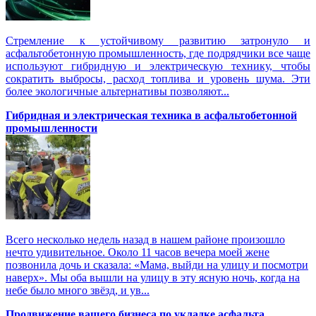
Стремление к устойчивому развитию затронуло и
асфальтобетонную промышленность, где подрядчики все чаще
используют гибридную и электрическую технику, чтобы
сократить выбросы, расход топлива и уровень шума. Эти
более экологичные альтернативы позволяют...
Гибридная и электрическая техника в асфальтобетонной
промышленности
Всего несколько недель назад в нашем районе произошло
нечто удивительное. Около 11 часов вечера моей жене
позвонила дочь и сказала: «Мама, выйди на улицу и посмотри
наверх». Мы оба вышли на улицу в эту ясную ночь, когда на
небе было много звёзд, и ув...
Продвижение вашего бизнеса по укладке асфальта