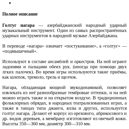
Полное описание
Голтуг нагара
— азербайджанский народный ударный
музыкальный инструмент. Один из самых распространённых
ударных инструментов в народной музыке Азербайджана.
В переводе «нагара» означает «постукивание», а «голтуг» —
«подмышечный».
Используют в составе ансамблей и оркестров. На ней играют
ладонями и пальцами обеих рук. (иногда при помощи двух
лгких палочек). Во время игры используются такие приёмы,
как шлепок, тремоло, трель и щелчок.
Нагара, обладающая мощной звукодинамикой, позволяет
извлекать из неё разнообразные тембровые оттенки, и на ней
можно играть также и на открытом воздухе. В традиционных
фольклорных обрядах, в народных театрализованных играх, а
также в танцах типа джанги, яллы и других, используется
голтуг нагара. Делают её корпус из орехового, абрикосового и
др. видов деревьев, а мембрану изготовляют из овечьей кожи.
Высоты 350—360 мм, диаметр 300—310 мм.