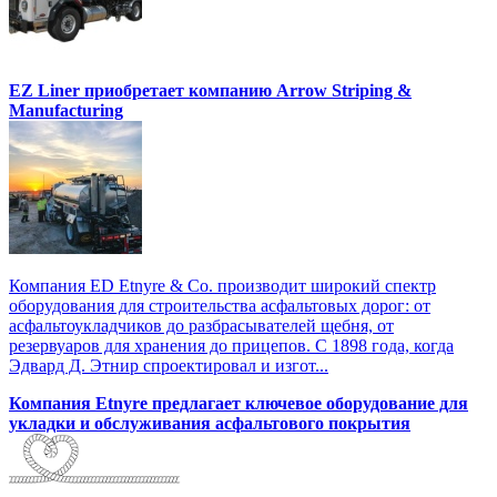
EZ Liner приобретает компанию Arrow Striping &
Manufacturing
Компания ED Etnyre & Co. производит широкий спектр
оборудования для строительства асфальтовых дорог: от
асфальтоукладчиков до разбрасывателей щебня, от
резервуаров для хранения до прицепов. С 1898 года, когда
Эдвард Д. Этнир спроектировал и изгот...
Компания Etnyre предлагает ключевое оборудование для
укладки и обслуживания асфальтового покрытия