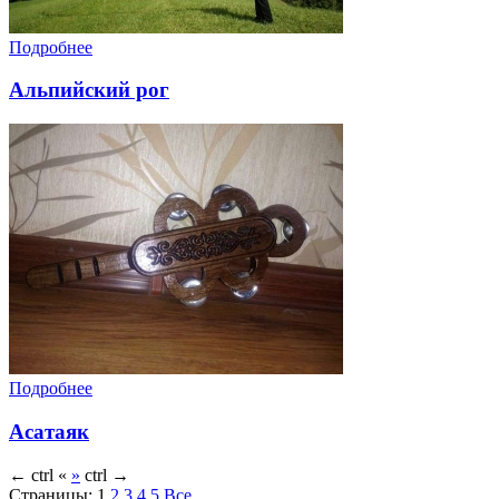
Подробнее
Альпийский рог
Подробнее
Асатаяк
←
ctrl
«
»
ctrl
→
Страницы:
1
2
3
4
5
Все