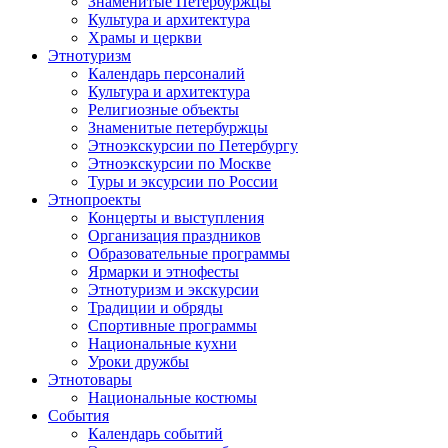
Знаменитые Петербуржцы
Культура и архитектура
Храмы и церкви
Этнотуризм
Календарь персоналий
Культура и архитектура
Религиозные объекты
Знаменитые петербуржцы
Этноэкскурсии по Петербургу
Этноэкскурсии по Москве
Туры и эксурсии по России
Этнопроекты
Концерты и выступления
Организация праздников
Образовательные программы
Ярмарки и этнофесты
Этнотуризм и экскурсии
Традиции и обряды
Спортивные программы
Национальные кухни
Уроки дружбы
Этнотовары
Национальные костюмы
События
Календарь событий