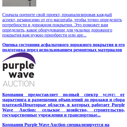
Сначала оцените свой проект, проанализировав каждый
аспект, независимо от его масштаба, чтобы точно определить
потребности в дорожном покрытии. Это поможет вам
определить, какое оборудование для укладки дорожного
покрытия вам нужно приобрести или аре...
Оценка состояния асфальтового дорожного покрытия и его
подготовка перед использованием ремонтных материалов
Компания предоставляет полный спектр услуг: от
маркетинга и размещения объявлений до продажи и сбора
платежей.Некоторые области, в которых работает Purple
Wave Auction: сельское хозяйство, строительство,
государственные учреждения и транспортные...
Компания Purple Wave Auction специализируется на