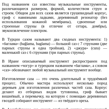
Под названием саз известны музыкальные инструменты,
различающиеся размером, формой, количеством струн и
строем. Общим для всех сазов является грушевидный корпус,
гриф с навязными ладками, деревянный резонатор (без
использования кожаной мембраны), сдвоенные или
строенные струны (в отличие от сетара, домбры),
звукоизвлечение плектром.
В Турции сазом называют два сходных инструмента: 1)
«баглама» (bağlama, baglama) — большой саз с 7 струнами (две
парных струны и одна тройная), 2) «джура» (cura) —
маленький саз с 6 струнами (три парных струны).
В Иране описываемый инструмент распространен под
названием «чогур» и турецким названием «баглама», а словом
«саз» обозначают любой музыкальный инструмент вообще.
Изготовление саза — это очень длительный и трудоёмкий
процесс. Обычно мастера используют несколько пород
деревьев для изготовления различных частей саза. Корпус
делают из отборных видов тутовника, гриф бывает
вишнёвый, а перемычку, на которую с помощью деревянных
гвоздей собирают инструмент — из твёрдого ореха.