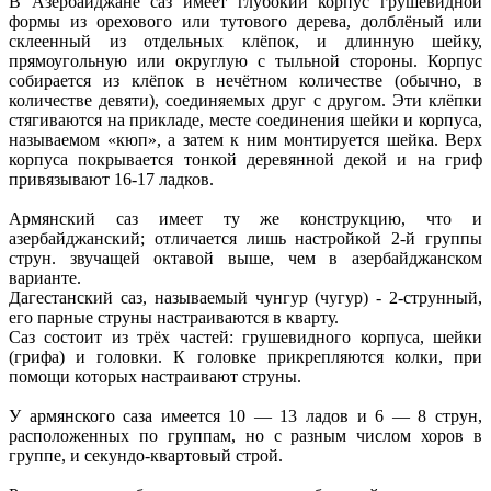
В Азербайджане саз имеет глубокий корпус грушевидной
формы из орехового или тутового дерева, долблёный или
склеенный из отдельных клёпок, и длинную шейку,
прямоугольную или округлую с тыльной стороны. Корпус
собирается из клёпок в нечётном количестве (обычно, в
количестве девяти), соединяемых друг с другом. Эти клёпки
стягиваются на прикладе, месте соединения шейки и корпуса,
называемом «кюп», а затем к ним монтируется шейка. Верх
корпуса покрывается тонкой деревянной декой и на гриф
привязывают 16-17 ладков.
Армянский саз имеет ту же конструкцию, что и
азербайджанский; отличается лишь настройкой 2-й группы
струн. звучащей октавой выше, чем в азербайджанском
варианте.
Дагестанский саз, называемый чунгур (чугур) - 2-струнный,
его парные струны настраиваются в кварту.
Саз состоит из трёх частей: грушевидного корпуса, шейки
(грифа) и головки. К головке прикрепляются колки, при
помощи которых настраивают струны.
У армянского саза имеется 10 — 13 ладов и 6 — 8 струн,
расположенных по группам, но с разным числом хоров в
группе, и секундо-квартовый строй.