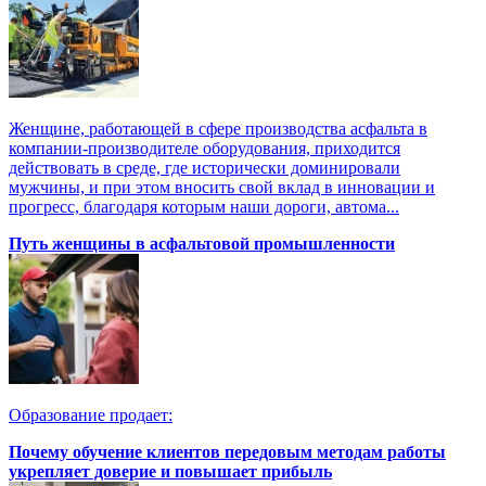
Женщине, работающей в сфере производства асфальта в
компании-производителе оборудования, приходится
действовать в среде, где исторически доминировали
мужчины, и при этом вносить свой вклад в инновации и
прогресс, благодаря которым наши дороги, автома...
Путь женщины в асфальтовой промышленности
Образование продает:
Почему обучение клиентов передовым методам работы
укрепляет доверие и повышает прибыль