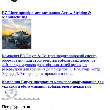
EZ Liner приобретает компанию Arrow Striping &
Manufacturing
Компания ED Etnyre & Co. производит широкий спектр
оборудования для строительства асфальтовых дорог: от
асфальтоукладчиков до разбрасывателей щебня, от
резервуаров для хранения до прицепов. С 1898 года, когда
Эдвард Д. Этнир спроектировал и изгот...
Компания Etnyre предлагает ключевое оборудование для
укладки и обслуживания асфальтового покрытия
Петербург - это: