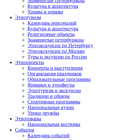
Знаменитые Петербуржцы
Культура и архитектура
Храмы и церкви
Этнотуризм
Календарь персоналий
Культура и архитектура
Религиозные объекты
Знаменитые петербуржцы
Этноэкскурсии по Петербургу
Этноэкскурсии по Москве
Туры и эксурсии по России
Этнопроекты
Концерты и выступления
Организация праздников
Образовательные программы
Ярмарки и этнофесты
Этнотуризм и экскурсии
Традиции и обряды
Спортивные программы
Национальные кухни
Уроки дружбы
Этнотовары
Национальные костюмы
События
Календарь событий