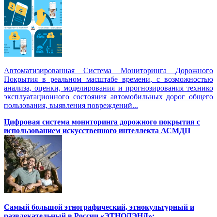
Автоматизированная Система Мониторинга Дорожного
Покрытия в реальном масштабе времени, с возможностью
анализа, оценки, моделирования и прогнозирования технико
эксплуатационного состояния автомобильных дорог общего
пользования, выявления повреждений...
Цифровая система мониторинга дорожного покрытия с
использованием искусственного интеллекта АСМДП
Самый большой этнографический, этнокультурный и
развлекательный в России «ЭТНОЛЭНД»: