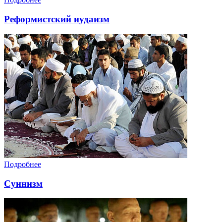
Реформистский иудаизм
Подробнее
Суннизм