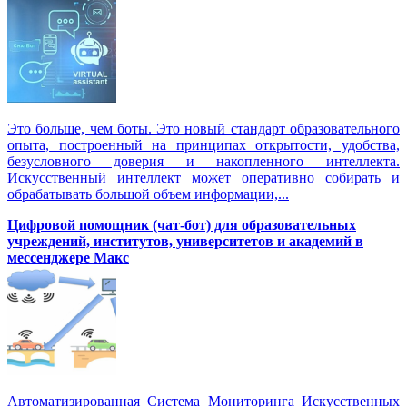
Это больше, чем боты. Это новый стандарт образовательного
опыта, построенный на принципах открытости, удобства,
безусловного доверия и накопленного интеллекта.
Искусственный интеллект может оперативно собирать и
обрабатывать большой объем информации,...
Цифровой помощник (чат-бот) для образовательных
учреждений, институтов, университетов и академий в
мессенджере Макс
Автоматизированная Система Мониторинга Искусственных