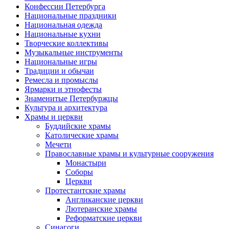
Конфессии Петербурга
Национальные праздники
Национальная одежда
Национальные кухни
Творческие коллективы
Музыкальные инструменты
Национальные игры
Традиции и обычаи
Ремесла и промыслы
Ярмарки и этнофесты
Знаменитые Петербуржцы
Культура и архитектура
Храмы и церкви
Буддийские храмы
Католические храмы
Мечети
Православные храмы и культурные сооружения
Монастыри
Соборы
Церкви
Протестантские храмы
Англиканские церкви
Лютеранские храмы
Реформатские церкви
Синагоги