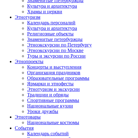
Знаменитые Петербуржцы
Культура и архитектура
Храмы и церкви
Этнотуризм
Календарь персоналий
Культура и архитектура
Религиозные объекты
Знаменитые петербуржцы
Этноэкскурсии по Петербургу
Этноэкскурсии по Москве
Туры и эксурсии по России
Этнопроекты
Концерты и выступления
Организация праздников
Образовательные программы
Ярмарки и этнофесты
Этнотуризм и экскурсии
Традиции и обряды
Спортивные программы
Национальные кухни
Уроки дружбы
Этнотовары
Национальные костюмы
События
Календарь событий