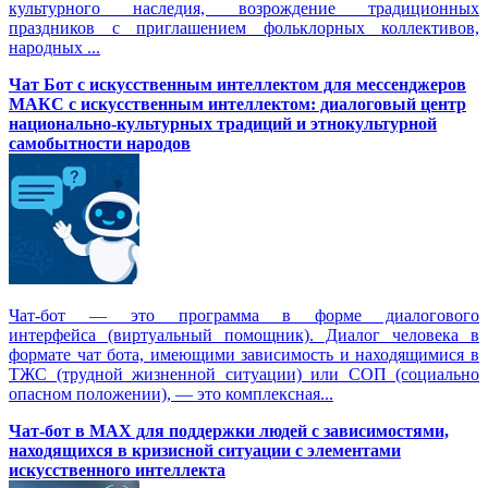
культурного наследия, возрождение традиционных
праздников с приглашением фольклорных коллективов,
народных ...
Чат Бот с искусственным интеллектом для мессенджеров
МАКС с искусственным интеллектом: диалоговый центр
национально-культурных традиций и этнокультурной
самобытности народов
Чат-бот — это программа в форме диалогового
интерфейса (виртуальный помощник). Диалог человека в
формате чат бота, имеющими зависимость и находящимися в
ТЖС (трудной жизненной ситуации) или СОП (социально
опасном положении), — это комплексная...
Чат-бот в MAX для поддержки людей с зависимостями,
находящихся в кризисной ситуации с элементами
искусственного интеллекта