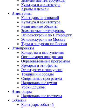
Знаменитые Петербуржцы
Культура и архитектура
Храмы и церкви
Этнотуризм
Календарь персоналий
Культура и архитектура
Религиозные объекты
Знаменитые петербуржцы
Этноэкскурсии по Петербургу
Этноэкскурсии по Москве
Туры и эксурсии по России
Этнопроекты
Концерты и выступления
Организация праздников
Образовательные программы
Ярмарки и этнофесты
Этнотуризм и экскурсии
Традиции и обряды
Спортивные программы
Национальные кухни
Уроки дружбы
Этнотовары
Национальные костюмы
События
Календарь событий