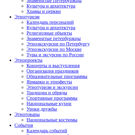
Знаменитые Петербуржцы
Культура и архитектура
Храмы и церкви
Этнотуризм
Календарь персоналий
Культура и архитектура
Религиозные объекты
Знаменитые петербуржцы
Этноэкскурсии по Петербургу
Этноэкскурсии по Москве
Туры и эксурсии по России
Этнопроекты
Концерты и выступления
Организация праздников
Образовательные программы
Ярмарки и этнофесты
Этнотуризм и экскурсии
Традиции и обряды
Спортивные программы
Национальные кухни
Уроки дружбы
Этнотовары
Национальные костюмы
События
Календарь событий