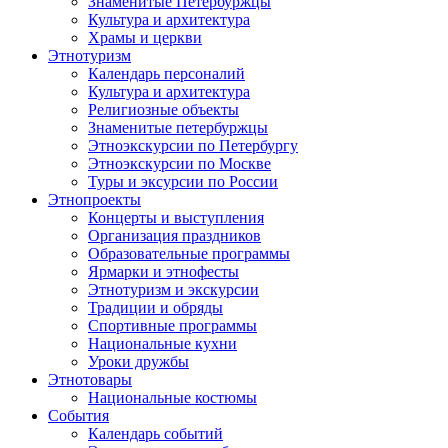
Знаменитые Петербуржцы
Культура и архитектура
Храмы и церкви
Этнотуризм
Календарь персоналий
Культура и архитектура
Религиозные объекты
Знаменитые петербуржцы
Этноэкскурсии по Петербургу
Этноэкскурсии по Москве
Туры и эксурсии по России
Этнопроекты
Концерты и выступления
Организация праздников
Образовательные программы
Ярмарки и этнофесты
Этнотуризм и экскурсии
Традиции и обряды
Спортивные программы
Национальные кухни
Уроки дружбы
Этнотовары
Национальные костюмы
События
Календарь событий