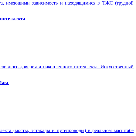
ота, имеющими зависимость и находящимися в ТЖС (трудной
 интеллекта
условного доверия и накопленного интеллекта. Искусственный
Макс
кта (мосты, эстакады и путепроводы) в реальном масштабе