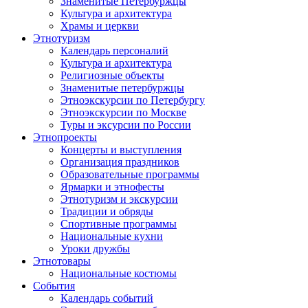
Знаменитые Петербуржцы
Культура и архитектура
Храмы и церкви
Этнотуризм
Календарь персоналий
Культура и архитектура
Религиозные объекты
Знаменитые петербуржцы
Этноэкскурсии по Петербургу
Этноэкскурсии по Москве
Туры и эксурсии по России
Этнопроекты
Концерты и выступления
Организация праздников
Образовательные программы
Ярмарки и этнофесты
Этнотуризм и экскурсии
Традиции и обряды
Спортивные программы
Национальные кухни
Уроки дружбы
Этнотовары
Национальные костюмы
События
Календарь событий