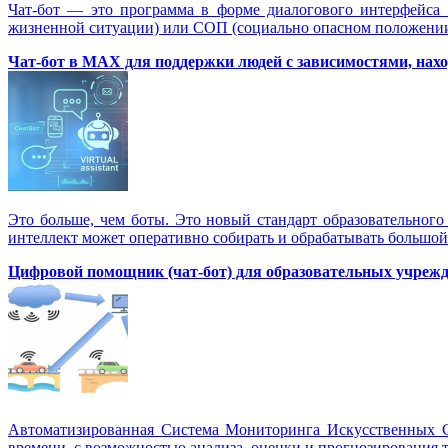
Чат-бот — это программа в форме диалогового интерфейса
жизненной ситуации) или СОП (социально опасном положении)
Чат-бот в MAX для поддержки людей с зависимостями, нахо
Это больше, чем боты. Это новый стандарт образовательного
интеллект может оперативно собирать и обрабатывать большой
Цифровой помощник (чат-бот) для образовательных учрежде
Автоматизированная Система Мониторинга Искусственных С
времени, с возможностью анализа, оценки и прогнозирования т