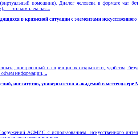
 (виртуальный помощник). Диалог человека в формате чат б
, — это комплексная...
дящихся в кризисной ситуации с элементами искусственного
 опыта, построенный на принципах открытости, удобства, без
 объем информации,...
ний, институтов, университетов и академий в мессенджере 
ооружений АСМИС с использованием искусственного интелле
ехнико-эксплуатационного...