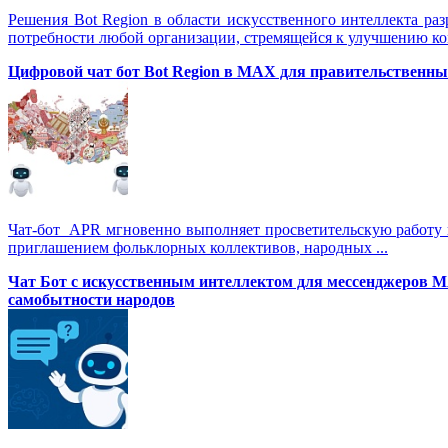
Решения Вot Region в области искусственного интеллекта ра
потребности любой организации, стремящейся к улучшению ко
Цифровой чат бот Вot Region в MAX для правительственных
Чат-бот APR мгновенно выполняет просветительскую работу в
приглашением фольклорных коллективов, народных ...
Чат Бот с искусственным интеллектом для мессенджеров 
самобытности народов