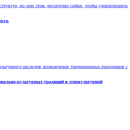
труктур, но при этом достаточно гибки, чтобы удовлетворить
кта.
ультурного наследия, возрождение традиционных праздников с
онально-культурных традиций и этнокультурной