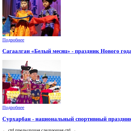
Подробнее
Cагаалган «Белый месяц» - праздник Нового года
Подробнее
Сурхарбан - национальный спортивный праздни
←
ctrl
предыдущая
следующая
ctrl
→