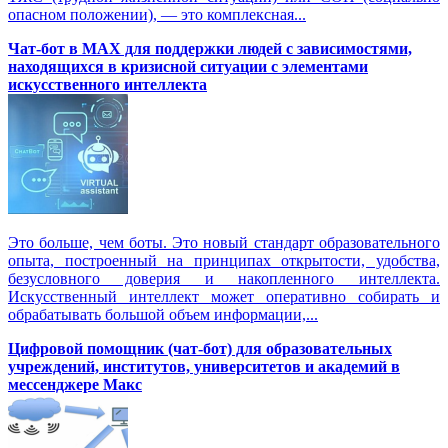
опасном положении), — это комплексная...
Чат-бот в MAX для поддержки людей с зависимостями,
находящихся в кризисной ситуации с элементами
искусственного интеллекта
Это больше, чем боты. Это новый стандарт образовательного
опыта, построенный на принципах открытости, удобства,
безусловного доверия и накопленного интеллекта.
Искусственный интеллект может оперативно собирать и
обрабатывать большой объем информации,...
Цифровой помощник (чат-бот) для образовательных
учреждений, институтов, университетов и академий в
мессенджере Макс