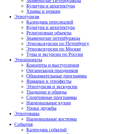
Знаменитые Петербуржцы
Культура и архитектура
Храмы и церкви
Этнотуризм
Календарь персоналий
Культура и архитектура
Религиозные объекты
Знаменитые петербуржцы
Этноэкскурсии по Петербургу
Этноэкскурсии по Москве
Туры и эксурсии по России
Этнопроекты
Концерты и выступления
Организация праздников
Образовательные программы
Ярмарки и этнофесты
Этнотуризм и экскурсии
Традиции и обряды
Спортивные программы
Национальные кухни
Уроки дружбы
Этнотовары
Национальные костюмы
События
Календарь событий