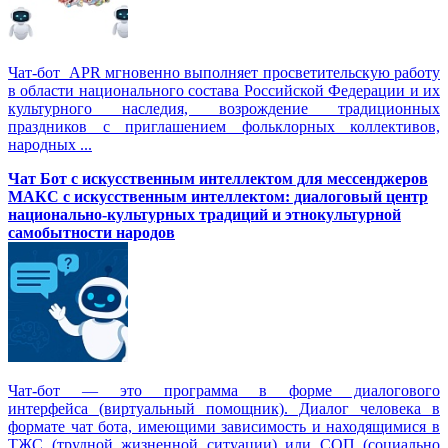
Чат-бот APR мгновенно выполняет просветительскую работу
в области национального состава Российской Федерации и их
культурного наследия, возрождение традиционных
праздников с приглашением фольклорных коллективов,
народных ...
Чат Бот с искусственным интеллектом для мессенджеров
МАКС с искусственным интеллектом: диалоговый центр
национально-культурных традиций и этнокультурной
самобытности народов
Чат-бот — это программа в форме диалогового
интерфейса (виртуальный помощник). Диалог человека в
формате чат бота, имеющими зависимость и находящимися в
ТЖС (трудной жизненной ситуации) или СОП (социально