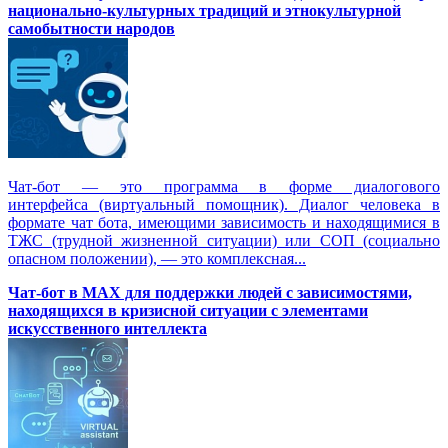
национально-культурных традиций и этнокультурной
самобытности народов
Чат-бот — это программа в форме диалогового
интерфейса (виртуальный помощник). Диалог человека в
формате чат бота, имеющими зависимость и находящимися в
ТЖС (трудной жизненной ситуации) или СОП (социально
опасном положении), — это комплексная...
Чат-бот в MAX для поддержки людей с зависимостями,
находящихся в кризисной ситуации с элементами
искусственного интеллекта