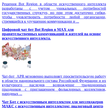
Решения Вot Region в области искусственного интеллекта
разработаны с учетом уникальных потребностей
государственных структур, но при этом достаточно гибки,
чтобы удовлетворить потребности любой организации,
стремящейся к улучшению коммуникации и ...
Цифровой чат бот Вot Region в MAX для
правительственных коммуникаций и жителей на основе
искусственного интеллекта.
Чат-бот APR мгновенно выполняет просветительскую работу
в области национального состава Российской Федерации и их
культурного наследия, возрождение традиционных
праздников с приглашением фольклорных коллективов,
народных ...
Чат Бот с искусственным интеллектом для мессенджеров
МАКС с искусственным интеллектом: диалоговый центр