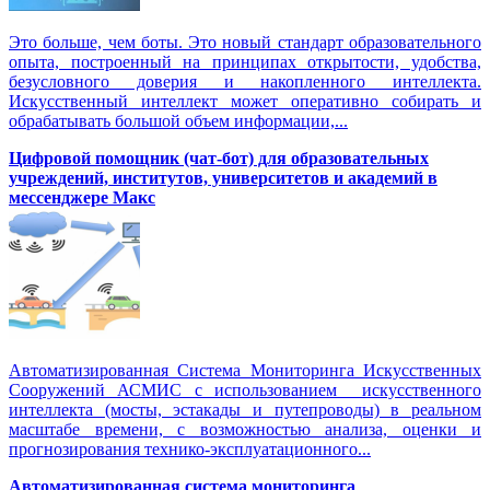
Это больше, чем боты. Это новый стандарт образовательного
опыта, построенный на принципах открытости, удобства,
безусловного доверия и накопленного интеллекта.
Искусственный интеллект может оперативно собирать и
обрабатывать большой объем информации,...
Цифровой помощник (чат-бот) для образовательных
учреждений, институтов, университетов и академий в
мессенджере Макс
Автоматизированная Система Мониторинга Искусственных
Сооружений АСМИС с использованием искусственного
интеллекта (мосты, эстакады и путепроводы) в реальном
масштабе времени, с возможностью анализа, оценки и
прогнозирования технико-эксплуатационного...
Автоматизированная система мониторинга