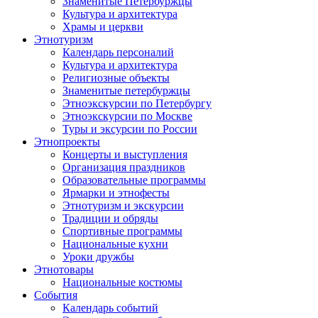
Знаменитые Петербуржцы
Культура и архитектура
Храмы и церкви
Этнотуризм
Календарь персоналий
Культура и архитектура
Религиозные объекты
Знаменитые петербуржцы
Этноэкскурсии по Петербургу
Этноэкскурсии по Москве
Туры и эксурсии по России
Этнопроекты
Концерты и выступления
Организация праздников
Образовательные программы
Ярмарки и этнофесты
Этнотуризм и экскурсии
Традиции и обряды
Спортивные программы
Национальные кухни
Уроки дружбы
Этнотовары
Национальные костюмы
События
Календарь событий