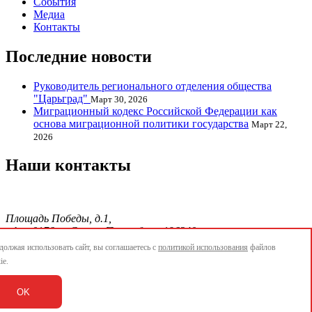
События
Медиа
Контакты
Последние новости
Руководитель регионального отделения общества
"Царьград"
Март 30, 2026
Миграционный кодекс Российской Федерации как
основа миграционной политики государства
Март 22,
2026
Наши контакты
Площадь Победы, д.1,
офис 0176, г. Санкт-Петербург, 196240
тел./факс.:+7 904 856-09-12;
олжая использовать сайт, вы соглашаетесь с
политикой использования
файлов
E-mail:
info@ethnopetersburg.ru
ie.
АОММО
OK