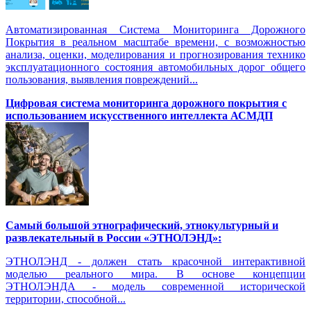
Автоматизированная Система Мониторинга Дорожного
Покрытия в реальном масштабе времени, с возможностью
анализа, оценки, моделирования и прогнозирования технико
эксплуатационного состояния автомобильных дорог общего
пользования, выявления повреждений...
Цифровая система мониторинга дорожного покрытия с
использованием искусственного интеллекта АСМДП
Самый большой этнографический, этнокультурный и
развлекательный в России «ЭТНОЛЭНД»:
ЭТНОЛЭНД - должен стать красочной интерактивной
моделью реального мира. В основе концепции
ЭТНОЛЭНДА - модель современной исторической
территории, способной...