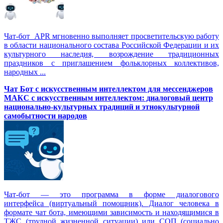
Чат-бот APR мгновенно выполняет просветительскую работу
в области национального состава Российской Федерации и их
культурного наследия, возрождение традиционных
праздников с приглашением фольклорных коллективов,
народных ...
Чат Бот с искусственным интеллектом для мессенджеров
МАКС с искусственным интеллектом: диалоговый центр
национально-культурных традиций и этнокультурной
самобытности народов
Чат-бот — это программа в форме диалогового
интерфейса (виртуальный помощник). Диалог человека в
формате чат бота, имеющими зависимость и находящимися в
ТЖС (трудной жизненной ситуации) или СОП (социально