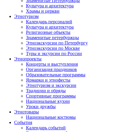
Знаменитые Петербуржцы
Культура и архитектура
Храмы и церкви
Этнотуризм
Календарь персоналий
Культура и архитектура
Религиозные объекты
Знаменитые петербуржцы
Этноэкскурсии по Петербургу
Этноэкскурсии по Москве
Туры и эксурсии по России
Этнопроекты
Концерты и выступления
Организация праздников
Образовательные программы
Ярмарки и этнофесты
Этнотуризм и экскурсии
Традиции и обряды
Спортивные программы
Национальные кухни
Уроки дружбы
Этнотовары
Национальные костюмы
События
Календарь событий