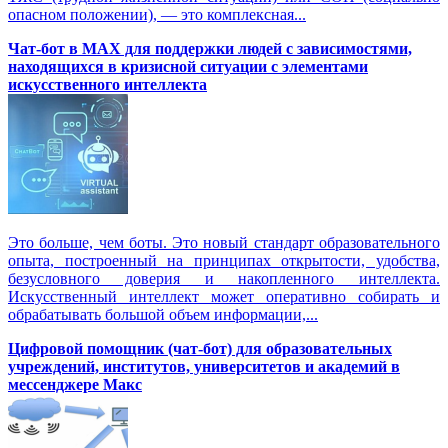
опасном положении), — это комплексная...
Чат-бот в MAX для поддержки людей с зависимостями,
находящихся в кризисной ситуации с элементами
искусственного интеллекта
Это больше, чем боты. Это новый стандарт образовательного
опыта, построенный на принципах открытости, удобства,
безусловного доверия и накопленного интеллекта.
Искусственный интеллект может оперативно собирать и
обрабатывать большой объем информации,...
Цифровой помощник (чат-бот) для образовательных
учреждений, институтов, университетов и академий в
мессенджере Макс