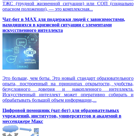
ТЖС (трудной жизненной ситуации) или СОП (социально
опасном положении), — это комплексная...
Чат-бот в MAX для поддержки людей с зависимостями,
находящихся в кризисной ситуации с элементами
искусственного интеллекта
Это больше, чем боты. Это новый стандарт образовательного
опыта, построенный на принципах открытости, удобства,
безусловного доверия и накопленного интеллекта.
Искусственный интеллект может оперативно собирать и
обрабатывать большой объем информации,...
Цифровой помощник (чат-бот) для образовательных
учреждений, институтов, университетов и академий в
мессенджере Макс