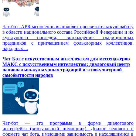
Чат-бот APR мгновенно выполняет просветительскую работу
в области национального состава Российской Федерации и их
культурного наследия, возрождение традиционных
праздников с приглашением фольклорных коллективов,
народных ...
Чат Бот с искусственным интеллектом для мессенджеров
МАКС с искусственным интеллектом: диалоговый центр
национально-культурных традиций и этнокультурной
самобытности народов
Чат-бот — это программа в форме диалогового
интерфейса (виртуальный помощник). Диалог человека в
формате чат бота, имеющими зависимость и находящимися в