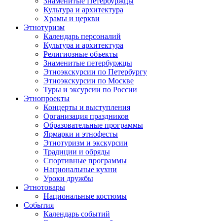
Знаменитые Петербуржцы
Культура и архитектура
Храмы и церкви
Этнотуризм
Календарь персоналий
Культура и архитектура
Религиозные объекты
Знаменитые петербуржцы
Этноэкскурсии по Петербургу
Этноэкскурсии по Москве
Туры и эксурсии по России
Этнопроекты
Концерты и выступления
Организация праздников
Образовательные программы
Ярмарки и этнофесты
Этнотуризм и экскурсии
Традиции и обряды
Спортивные программы
Национальные кухни
Уроки дружбы
Этнотовары
Национальные костюмы
События
Календарь событий