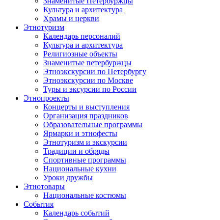
Знаменитые Петербуржцы
Культура и архитектура
Храмы и церкви
Этнотуризм
Календарь персоналий
Культура и архитектура
Религиозные объекты
Знаменитые петербуржцы
Этноэкскурсии по Петербургу
Этноэкскурсии по Москве
Туры и эксурсии по России
Этнопроекты
Концерты и выступления
Организация праздников
Образовательные программы
Ярмарки и этнофесты
Этнотуризм и экскурсии
Традиции и обряды
Спортивные программы
Национальные кухни
Уроки дружбы
Этнотовары
Национальные костюмы
События
Календарь событий