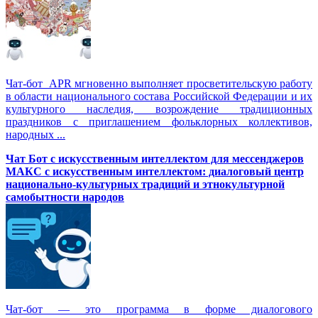
Чат-бот APR мгновенно выполняет просветительскую работу
в области национального состава Российской Федерации и их
культурного наследия, возрождение традиционных
праздников с приглашением фольклорных коллективов,
народных ...
Чат Бот с искусственным интеллектом для мессенджеров
МАКС с искусственным интеллектом: диалоговый центр
национально-культурных традиций и этнокультурной
самобытности народов
Чат-бот — это программа в форме диалогового