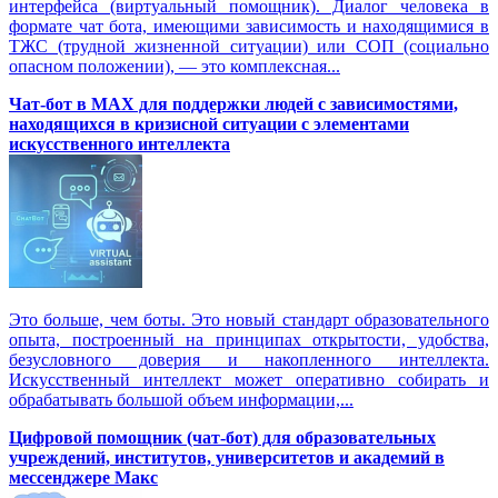
интерфейса (виртуальный помощник). Диалог человека в
формате чат бота, имеющими зависимость и находящимися в
ТЖС (трудной жизненной ситуации) или СОП (социально
опасном положении), — это комплексная...
Чат-бот в MAX для поддержки людей с зависимостями,
находящихся в кризисной ситуации с элементами
искусственного интеллекта
Это больше, чем боты. Это новый стандарт образовательного
опыта, построенный на принципах открытости, удобства,
безусловного доверия и накопленного интеллекта.
Искусственный интеллект может оперативно собирать и
обрабатывать большой объем информации,...
Цифровой помощник (чат-бот) для образовательных
учреждений, институтов, университетов и академий в
мессенджере Макс