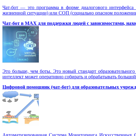
Чат-бот — это программа в форме диалогового интерфейса
жизненной ситуации) или СОП (социально опасном положении)
Чат-бот в MAX для поддержки людей с зависимостями, нахо
Это больше, чем боты. Это новый стандарт образовательного
интеллект может оперативно собирать и обрабатывать большой
Цифровой помощник (чат-бот) для образовательных учрежде
Автоматизированная Система Мониторинга Искусственных С