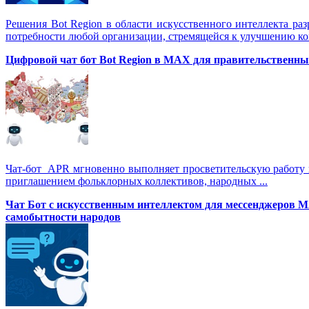
Решения Вot Region в области искусственного интеллекта ра
потребности любой организации, стремящейся к улучшению ко
Цифровой чат бот Вot Region в MAX для правительственных
Чат-бот APR мгновенно выполняет просветительскую работу в
приглашением фольклорных коллективов, народных ...
Чат Бот с искусственным интеллектом для мессенджеров 
самобытности народов