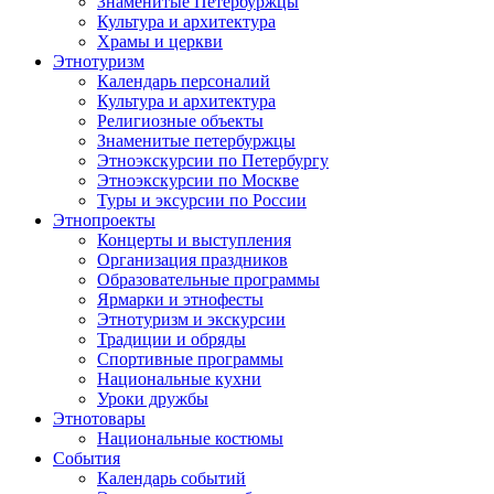
Знаменитые Петербуржцы
Культура и архитектура
Храмы и церкви
Этнотуризм
Календарь персоналий
Культура и архитектура
Религиозные объекты
Знаменитые петербуржцы
Этноэкскурсии по Петербургу
Этноэкскурсии по Москве
Туры и эксурсии по России
Этнопроекты
Концерты и выступления
Организация праздников
Образовательные программы
Ярмарки и этнофесты
Этнотуризм и экскурсии
Традиции и обряды
Спортивные программы
Национальные кухни
Уроки дружбы
Этнотовары
Национальные костюмы
События
Календарь событий