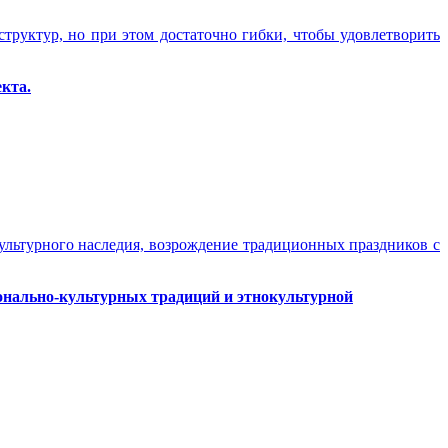
труктур, но при этом достаточно гибки, чтобы удовлетворить
кта.
ультурного наследия, возрождение традиционных праздников с
онально-культурных традиций и этнокультурной