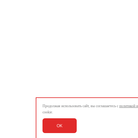
Продолжая использовать сайт, вы соглашаетесь с
политикой 
cookie.
OK