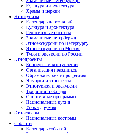
Знаменитые Петербуржцы
Культура и архитектура
Храмы и церкви
Этнотуризм
Календарь персоналий
Культура и архитектура
Религиозные объекты
Знаменитые петербуржцы
Этноэкскурсии по Петербургу
Этноэкскурсии по Москве
Туры и эксурсии по России
Этнопроекты
Концерты и выступления
Организация праздников
Образовательные программы
Ярмарки и этнофесты
Этнотуризм и экскурсии
Традиции и обряды
Спортивные программы
Национальные кухни
Уроки дружбы
Этнотовары
Национальные костюмы
События
Календарь событий