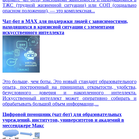
ТЖС (трудной жизненной ситуации) или СОП (социально
опасном положении), — это комплексная...
Чат-бот в MAX для поддержки людей с зависимостями,
находящихся в кризисной ситуации с элементами
искусственного интеллекта
Это больше, чем боты. Это новый стандарт образовательного
опыта, построенный на принципах открытости, удобства,
безусловного доверия и накопленного интеллекта.
Искусственный интеллект может оперативно собирать и
обрабатывать большой объем информации,...
Цифровой помощник (чат-бот) для образовательных
учреждений, институтов, университетов и академий в
мессенджере Макс