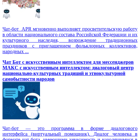
Чат-бот APR мгновенно выполняет просветительскую работу
в области национального состава Российской Федерации и их
культурного наследия, возрождение традиционных
праздников с приглашением фольклорных коллективов,
народных ...
Чат Бот с искусственным интеллектом для мессенджеров
МАКС с искусственным интеллектом: диалоговый центр
национально-культурных традиций и этнокультурной
самобытности народов
Чат-бот — это программа в форме диалогового
интерфейса (виртуальный помощник). Диалог человека в
формате чат бота, имеющими зависимость и находящимися в