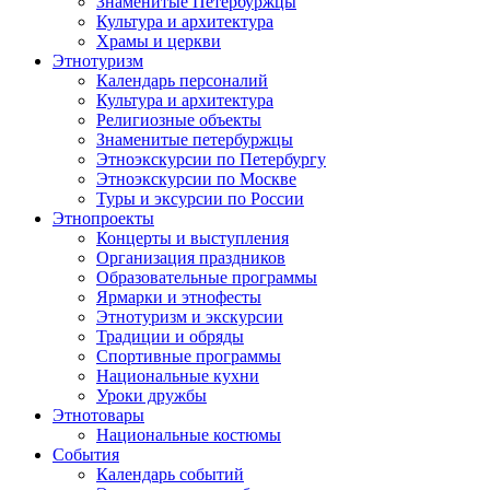
Знаменитые Петербуржцы
Культура и архитектура
Храмы и церкви
Этнотуризм
Календарь персоналий
Культура и архитектура
Религиозные объекты
Знаменитые петербуржцы
Этноэкскурсии по Петербургу
Этноэкскурсии по Москве
Туры и эксурсии по России
Этнопроекты
Концерты и выступления
Организация праздников
Образовательные программы
Ярмарки и этнофесты
Этнотуризм и экскурсии
Традиции и обряды
Спортивные программы
Национальные кухни
Уроки дружбы
Этнотовары
Национальные костюмы
События
Календарь событий