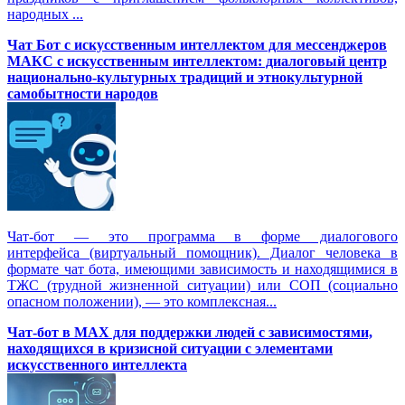
народных ...
Чат Бот с искусственным интеллектом для мессенджеров
МАКС с искусственным интеллектом: диалоговый центр
национально-культурных традиций и этнокультурной
самобытности народов
Чат-бот — это программа в форме диалогового
интерфейса (виртуальный помощник). Диалог человека в
формате чат бота, имеющими зависимость и находящимися в
ТЖС (трудной жизненной ситуации) или СОП (социально
опасном положении), — это комплексная...
Чат-бот в MAX для поддержки людей с зависимостями,
находящихся в кризисной ситуации с элементами
искусственного интеллекта