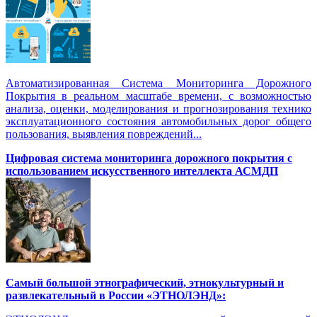
Автоматизированная Система Мониторинга Дорожного
Покрытия в реальном масштабе времени, с возможностью
анализа, оценки, моделирования и прогнозирования технико
эксплуатационного состояния автомобильных дорог общего
пользования, выявления повреждений...
Цифровая система мониторинга дорожного покрытия с
использованием искусственного интеллекта АСМДП
Самый большой этнографический, этнокультурный и
развлекательный в России «ЭТНОЛЭНД»: