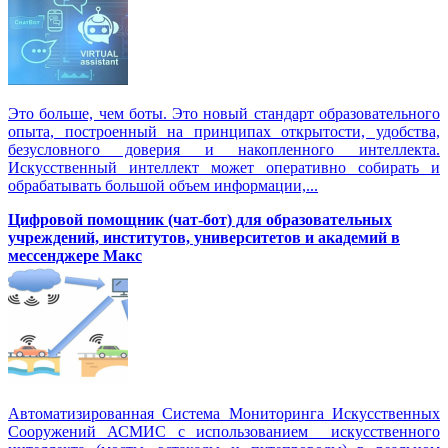
Это больше, чем боты. Это новый стандарт образовательного
опыта, построенный на принципах открытости, удобства,
безусловного доверия и накопленного интеллекта.
Искусственный интеллект может оперативно собирать и
обрабатывать большой объем информации,...
Цифровой помощник (чат-бот) для образовательных
учреждений, институтов, университетов и академий в
мессенджере Макс
Автоматизированная Система Мониторинга Искусственных
Сооружений АСМИС с использованием искусственного