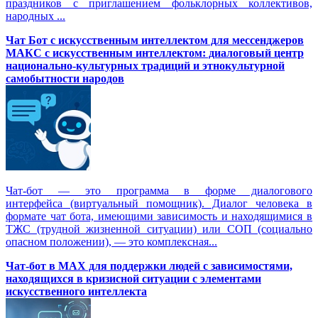
праздников с приглашением фольклорных коллективов,
народных ...
Чат Бот с искусственным интеллектом для мессенджеров
МАКС с искусственным интеллектом: диалоговый центр
национально-культурных традиций и этнокультурной
самобытности народов
Чат-бот — это программа в форме диалогового
интерфейса (виртуальный помощник). Диалог человека в
формате чат бота, имеющими зависимость и находящимися в
ТЖС (трудной жизненной ситуации) или СОП (социально
опасном положении), — это комплексная...
Чат-бот в MAX для поддержки людей с зависимостями,
находящихся в кризисной ситуации с элементами
искусственного интеллекта