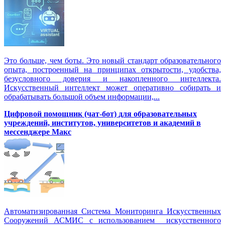
Это больше, чем боты. Это новый стандарт образовательного
опыта, построенный на принципах открытости, удобства,
безусловного доверия и накопленного интеллекта.
Искусственный интеллект может оперативно собирать и
обрабатывать большой объем информации,...
Цифровой помощник (чат-бот) для образовательных
учреждений, институтов, университетов и академий в
мессенджере Макс
Автоматизированная Система Мониторинга Искусственных
Сооружений АСМИС с использованием искусственного