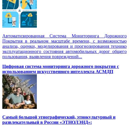
Автоматизированная Система Мониторинга Дорожного
Покрытия в реальном масштабе времени, с возможностью
анализа, оценки, моделирования и прогнозирования технико
эксплуатационного состояния автомобильных дорог общего
пользования, выявления повреждений...
Цифровая система мониторинга дорожного покрытия с
использованием искусственного интеллекта АСМДП
Самый большой этнографический, этнокультурный и
развлекательный в России «ЭТНОЛЭНД»: