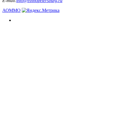
E-mail:
info@ethnopetersburg.ru
АОММО