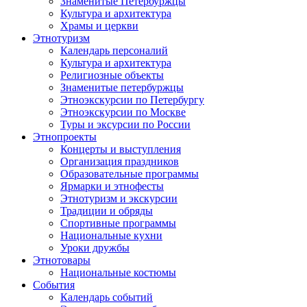
Знаменитые Петербуржцы
Культура и архитектура
Храмы и церкви
Этнотуризм
Календарь персоналий
Культура и архитектура
Религиозные объекты
Знаменитые петербуржцы
Этноэкскурсии по Петербургу
Этноэкскурсии по Москве
Туры и эксурсии по России
Этнопроекты
Концерты и выступления
Организация праздников
Образовательные программы
Ярмарки и этнофесты
Этнотуризм и экскурсии
Традиции и обряды
Спортивные программы
Национальные кухни
Уроки дружбы
Этнотовары
Национальные костюмы
События
Календарь событий